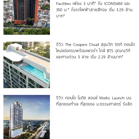
Facilities เพียง 3 นาที* ถึง ICONSIAM และ
350 ม.* ถึงรถไฟฟ้าสายสีทอง เริ่ม 3.29 ล้าน
บาท*
รีวิว The Coopers Cloud สุขุมวิท 101/1 คอนโด
ใหม่แต่งครบพร้อมเฟอร์ฯ ใกล้ BTS ปุณณวิถี
และทางด่วน 3 สาย เริ่ม 2.29 ล้านบาท*
รีวิว คอนโด โมดิซ ลอนซ์ Modiz Launch บน
ที่สุดของทำเล ที่สุดของ ม.ธรรมศาสตร์ รังสิต