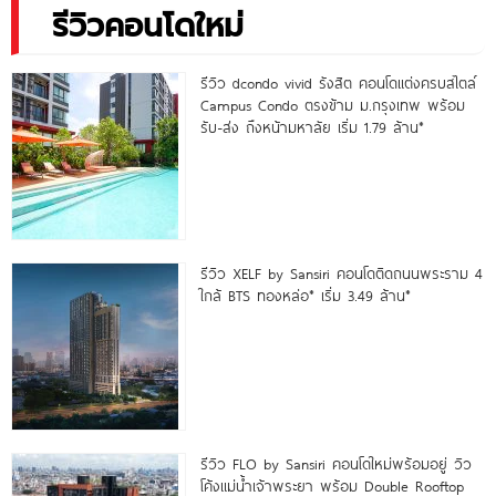
รีวิวคอนโดใหม่
รีวิว dcondo vivid รังสิต คอนโดแต่งครบสไตล์
Campus Condo ตรงข้าม ม.กรุงเทพ พร้อม
รับ-ส่ง ถึงหน้ามหาลัย เริ่ม 1.79 ล้าน*
รีวิว XELF by Sansiri คอนโดติดถนนพระราม 4
ใกล้ BTS ทองหล่อ* เริ่ม 3.49 ล้าน*
รีวิว FLO by Sansiri คอนโดใหม่พร้อมอยู่ วิว
โค้งแม่น้ำเจ้าพระยา พร้อม Double Rooftop