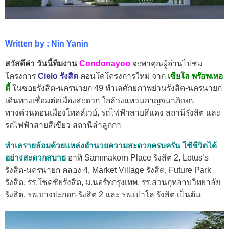
Written by : Nin Yanin
สวัสดีค่า วันนี้ทีมงาน
Condonayoo
จะพาคุณผู้อ่านไปชม
โครงการ
Cielo รังสิต
คอนโดโครงการใหม่ จาก
เซียโล พร๊อพเพอ
ตี้
ในซอยรังสิต-นครนายก 49 ทำเลศักยภาพย่านรังสิต-นครนายก
เดินทางเชื่อมต่อเมืองสะดวก ใกล้วงแหวนกาญจนาภิเษก,
ทางด่วนดอนเมืองโทลล์เวย์, รถไฟฟ้าสายสีแดง สถานีรังสิต และ
รถไฟฟ้าสายสีเขียว สถานีลำลูกกา
ทำเลรายล้อมด้วยแหล่งอำนวยความสะดวกครบครัน ใช้ชีวิตได้
อย่างสะดวกสบาย
อาทิ Sammakorn Place รังสิต 2, Lotus’s
รังสิต-นครนายก คลอง 4, Market Village รังสิต, Future Park
รังสิต, รร.โชคชัยรังสิต, ม.นอร์ทกรุงเทพ, รร.สวนกุหลาบวิทยาลัย
รังสิต, รพ.บางปะกอก-รังสิต 2 และ รพ.เปาโล รังสิต เป็นต้น