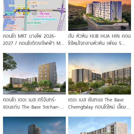
คอนโด MRT บางโพ 2026-
ฮับ หัวหิน HUB HUA HIN คอน
2027 / คอนโดติดรถไฟฟ้า MRT
โดใหม่ใจกลางหัวหิน เพียง 5
บางโพ
นาที* ถึง
คอนโด เดอะ เบส ศรีจันทร์-
เดอะ เบส เชิงทะเล The Base
ขอนแก่น The Base Srichan-
Cherngtalay คอนโดใหม่ เลี้ยง
Khonkaen ใกล้ Central
สัตว์ได้ ใกล้ Boat
ขอนแก่น