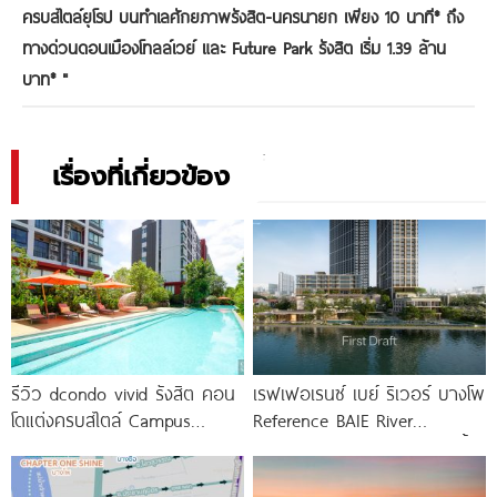
ครบสไตล์ยุโรป บนทำเลศักยภาพรังสิต-นครนายก เพียง 10 นาที* ถึง
ทางด่วนดอนเมืองโทลล์เวย์ และ Future Park รังสิต เริ่ม 1.39 ล้าน
บาท*
"
เรื่องที่เกี่ยวข้อง
รีวิว dcondo vivid รังสิต คอน
เรฟเฟอเรนซ์ เบย์ ริเวอร์ บางโพ
โดแต่งครบสไตล์ Campus
Reference BAIE River
Condo ตรงข้าม ม.กรุงเทพ
Bangpho ดีไซน์คอนโดใหม่ริมน้ำ
พร้อมรับ-ส่ง
จาก