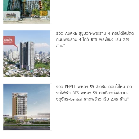
รีวิว ASPIRE สุขุมวิท-พระราม 4 คอนโดใหม่ติด
ถนนพระราม 4 ใกล้ BTS พระโขนง เริ่ม 2.19
ล้าน*
รีวิว PHYLL พหลฯ 59 สเตชั่น คอนโดใหม่ ติด
รถไฟฟ้า BTS พหลฯ 59 ต่อเดียวถึงสยาม-
จตุจักร-Central ลาดพร้าว เริ่ม 2.49 ล้าน*