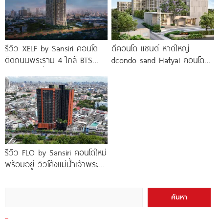
รีวิว XELF by Sansiri คอนโด
ดีคอนโด แซนด์ หาดใหญ่
ติดถนนพระราม 4 ใกล้ BTS
dcondo sand Hatyai คอนโด
ทองหล่อ* เริ่ม
พร้อมอยู่สไตล์รีสอร์ท เพียง 10
นาที*
รีวิว FLO by Sansiri คอนโดใหม่
พร้อมอยู่ วิวโค้งแม่น้ำเจ้าพระยา
พร้อม Double Rooftop
Facilities
ค้นหา