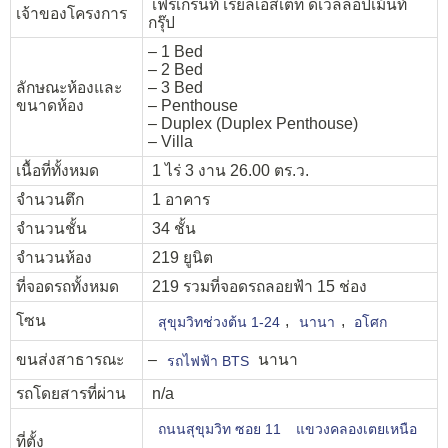
เฟรเกรนท์ เรียลเอสเตท ดีเวลลอปเม้นท์
เจ้าของโครงการ
กรุ๊ป
– 1 Bed
– 2 Bed
ลักษณะห้องและ
– 3 Bed
ขนาดห้อง
– Penthouse
– Duplex (Duplex Penthouse)
– Villa
เนื้อที่ทั้งหมด
1 ไร่ 3 งาน 26.00 ตร.ว.
จำนวนตึก
1 อาคาร
จำนวนชั้น
34 ชั้น
จำนวนห้อง
219 ยูนิต
ที่จอดรถทั้งหมด
219 รวมที่จอดรถลอยฟ้า 15 ช่อง
โซน
,
,
สุขุมวิทช่วงต้น 1-24
นานา
อโศก
ขนส่งสาธารณะ
–
นานา
รถไฟฟ้า BTS
รถโดยสารที่ผ่าน
n/a
ถนนสุขุมวิท ซอย 11
แขวงคลองเตยเหนือ
ที่ตั้ง