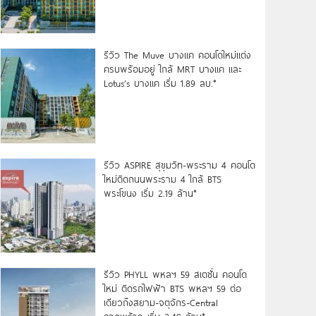
รีวิว The Muve บางแค คอนโดใหม่แต่ง
ครบพร้อมอยู่ ใกล้ MRT บางแค และ
Lotus’s บางแค เริ่ม 1.89 ลบ.*
รีวิว ASPIRE สุขุมวิท-พระราม 4 คอนโด
ใหม่ติดถนนพระราม 4 ใกล้ BTS
พระโขนง เริ่ม 2.19 ล้าน*
รีวิว PHYLL พหลฯ 59 สเตชั่น คอนโด
ใหม่ ติดรถไฟฟ้า BTS พหลฯ 59 ต่อ
เดียวถึงสยาม-จตุจักร-Central