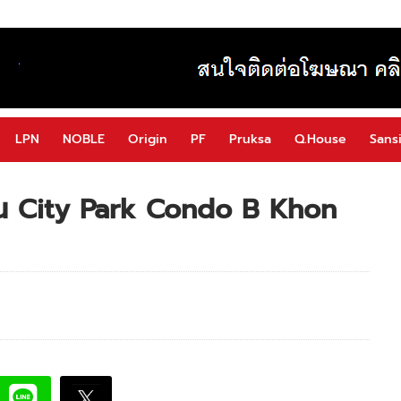
LPN
NOBLE
Origin
PF
Pruksa
Q.House
Sansi
ก่น City Park Condo B Khon