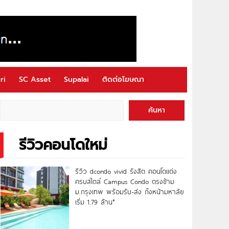
ri
SC Asset
Supalai
ติดต่อโฆษณา
ค้นหา
รีวิวคอนโดใหม่
รีวิว dcondo vivid รังสิต คอนโดแต่ง
ครบสไตล์ Campus Condo ตรงข้าม
ม.กรุงเทพ พร้อมรับ-ส่ง ถึงหน้ามหาลัย
เริ่ม 1.79 ล้าน*