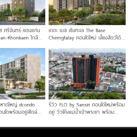
 ศรีจันทร์-ขอนแก่น
เดอะ เบส เชิงทะเล The Base
han-Khonkaen ใกล้
Cherngtalay คอนโดใหม่ เลี้ยงสัตว์ได้
่น
ใกล้ Boat
 หาดใหญ่ dcondo
รีวิว FLO by Sansiri คอนโดใหม่พร้อม
นโดพร้อมอยู่สไตล์
อยู่ วิวโค้งแม่น้ำเจ้าพระยา พร้อม
0 นาที*
Double Rooftop Facilities