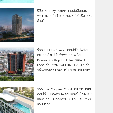
รีวิว XELF by Sansiri คอนโดติดถนน
พระราม 4 ใกล้ BTS ทองหล่อ* เริ่ม 3.49
ล้าน*
รีวิว FLO by Sansiri คอนโดใหม่พร้อม
อยู่ วิวโค้งแม่น้ำเจ้าพระยา พร้อม
Double Rooftop Facilities เพียง 3
นาที* ถึง ICONSIAM และ 350 ม.* ถึง
รถไฟฟ้าสายสีทอง เริ่ม 3.29 ล้านบาท*
รีวิว The Coopers Cloud สุขุมวิท 101/1
คอนโดใหม่แต่งครบพร้อมเฟอร์ฯ ใกล้ BTS
ปุณณวิถี และทางด่วน 3 สาย เริ่ม 2.29
ล้านบาท*