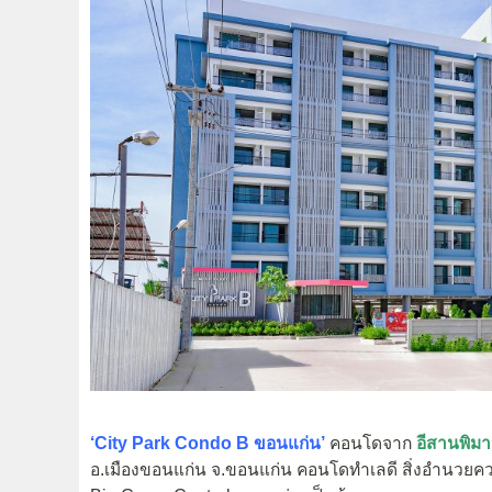
‘City Park Condo B ขอนแก่น’
คอนโดจาก
อีสานพิมา
อ.เมืองขอนแก่น จ.ขอนแก่น คอนโดทำเลดี สิ่งอำนวยควา