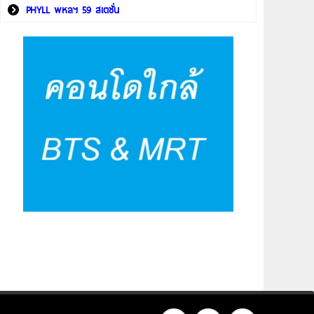
PHYLL พหลฯ 59 สเตชั่น