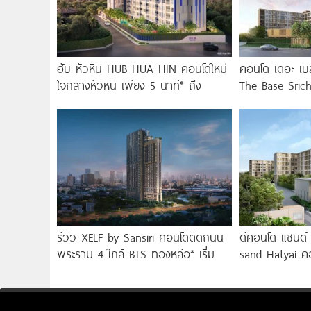
ฮับ หัวหิน HUB HUA HIN คอนโดใหม่
คอนโด เดอะ เบส
ใจกลางหัวหิน เพียง 5 นาที* ถึง
The Base Sric
Central ขอนแก
รีวิว XELF by Sansiri คอนโดติดถนน
ดีคอนโด แซนด์
พระราม 4 ใกล้ BTS ทองหล่อ* เริ่ม
sand Hatyai คอ
รีสอร์ท เพียง 1