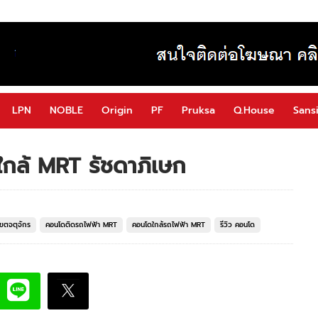
LPN
NOBLE
Origin
PF
Pruksa
Q.House
Sansi
ใกล้ MRT รัชดาภิเษก
ขตจตุจักร
คอนโดติดรถไฟฟ้า MRT
คอนโดใกล้รถไฟฟ้า MRT
รีวิว คอนโด