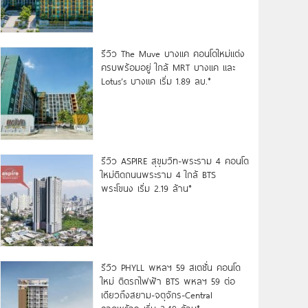
รีวิว The Muve บางแค คอนโดใหม่แต่ง
ครบพร้อมอยู่ ใกล้ MRT บางแค และ
Lotus’s บางแค เริ่ม 1.89 ลบ.*
รีวิว ASPIRE สุขุมวิท-พระราม 4 คอนโด
ใหม่ติดถนนพระราม 4 ใกล้ BTS
พระโขนง เริ่ม 2.19 ล้าน*
รีวิว PHYLL พหลฯ 59 สเตชั่น คอนโด
ใหม่ ติดรถไฟฟ้า BTS พหลฯ 59 ต่อ
เดียวถึงสยาม-จตุจักร-Central