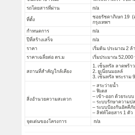
รถโดยสารที่ผ่าน
n/a
ซอยรัชดาภิเษก 19 (
ที่ตั้ง
กรุงเทพฯ
กำหนดการ
n/a
ปีที่สร้างเสร็จ
n/a
ราคา
เริ่มต้น ประมาณ 2 ล
ราคาเฉลี่ยต่อ ตร.ม
เริ่มประมาณ 52,000
1. เซ็นทรัล ลาดพร้าว
สถานที่สำคัญใกล้เคียง
2. ยูเนี่ยนมอลล์
3. เซ็นทรัล พระราม 
– สระว่ายน้ำ
– ฟิเตส
– เข้า-ออก ด้วยระบ
สิ่งอำนวยความสะดวก
– ระบบรักษาความปล
– ระบบป้องกันอัคคีภั
– ลิฟท์โดยสาร 1 ตัว
จุดเด่นของโครงการ
n/a