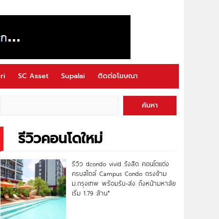
ri
SC Asset
Supalai
ติดต่อโฆษณา
ค้นหา
รีวิวคอนโดใหม่
รีวิว dcondo vivid รังสิต คอนโดแต่ง
ครบสไตล์ Campus Condo ตรงข้าม
ม.กรุงเทพ พร้อมรับ-ส่ง ถึงหน้ามหาลัย
เริ่ม 1.79 ล้าน*