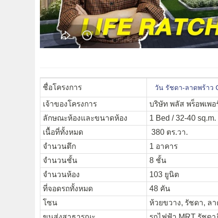
ชื่อโครงการ
วัน รัชดา-ลาดพร้าว
เจ้าของโครงการ
บริษัท พลัส พร็อพเพอร
ลักษณะห้องและขนาดห้อง
1 Bed / 32-40 sq.m.
เนื้อที่ทั้งหมด
380 ตร.วา.
จำนวนตึก
1 อาคาร
จำนวนชั้น
8 ชั้น
จำนวนห้อง
103 ยูนิต
ที่จอดรถทั้งหมด
48 คัน
โซน
ห้วยขวาง, รัชดา, ลา
ขนส่งสาธารณะ
รถไฟฟ้า MRT รัชดาภิ