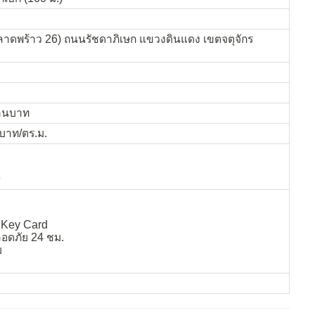
ลาดพร้าว 26) ถนนรัชดาภิเษก แขวงดินแดง เขตจตุจักร
้านบาท
 บาท/ตร.ม.
9
บ Key Card
อดภัย 24 ชม.
ย