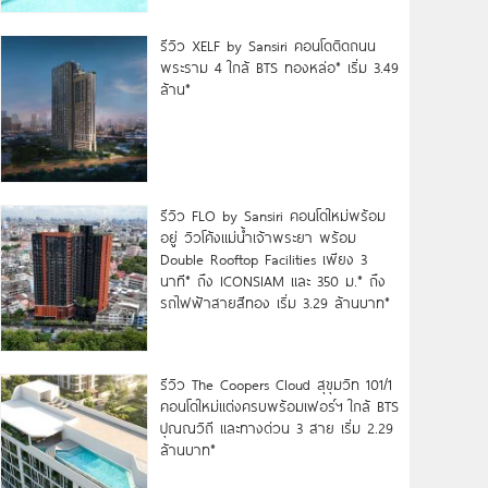
รีวิว XELF by Sansiri คอนโดติดถนน
พระราม 4 ใกล้ BTS ทองหล่อ* เริ่ม 3.49
ล้าน*
รีวิว FLO by Sansiri คอนโดใหม่พร้อม
อยู่ วิวโค้งแม่น้ำเจ้าพระยา พร้อม
Double Rooftop Facilities เพียง 3
นาที* ถึง ICONSIAM และ 350 ม.* ถึง
รถไฟฟ้าสายสีทอง เริ่ม 3.29 ล้านบาท*
รีวิว The Coopers Cloud สุขุมวิท 101/1
คอนโดใหม่แต่งครบพร้อมเฟอร์ฯ ใกล้ BTS
ปุณณวิถี และทางด่วน 3 สาย เริ่ม 2.29
ล้านบาท*