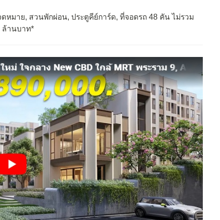
ดหมาย, สวนพักผ่อน, ประตูคีย์การ์ด, ที่จอดรถ 48 คัน ไม่รวม
2 ล้านบาท*