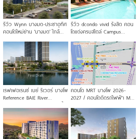
รีวิว Wynn บางมด-ประชาอุทิศ
รีวิว dcondo vivid รังสิต คอน
คอนโดใหม่ย่าน ‘บางมด’ ใกล้
โดแต่งครบสไตล์ Campus
มจธ., ทางด่วน และรถไฟฟ้า
Condo ตรงข้าม ม.กรุงเทพ
สายสีม่วง
พร้อมรับ-ส่ง
เรฟเฟอเรนซ์ เบย์ ริเวอร์ บางโพ
คอนโด MRT บางโพ 2026-
Reference BAIE River
2027 / คอนโดติดรถไฟฟ้า MRT
Bangpho ดีไซน์คอนโดใหม่ริมน้ำ
บางโพ
จาก