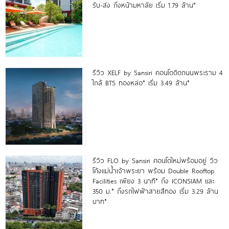
รับ-ส่ง ถึงหน้ามหาลัย เริ่ม 1.79 ล้าน*
รีวิว XELF by Sansiri คอนโดติดถนนพระราม 4
ใกล้ BTS ทองหล่อ* เริ่ม 3.49 ล้าน*
รีวิว FLO by Sansiri คอนโดใหม่พร้อมอยู่ วิว
โค้งแม่น้ำเจ้าพระยา พร้อม Double Rooftop
Facilities เพียง 3 นาที* ถึง ICONSIAM และ
350 ม.* ถึงรถไฟฟ้าสายสีทอง เริ่ม 3.29 ล้าน
บาท*