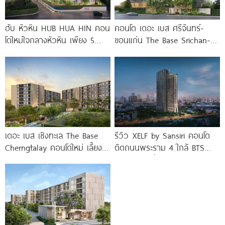
ฮับ หัวหิน HUB HUA HIN คอน
คอนโด เดอะ เบส ศรีจันทร์-
โดใหม่ใจกลางหัวหิน เพียง 5
ขอนแก่น The Base Srichan-
นาที* ถึง
Khonkaen ใกล้ Central
ขอนแก่น
เดอะ เบส เชิงทะเล The Base
รีวิว XELF by Sansiri คอนโด
Cherngtalay คอนโดใหม่ เลี้ยง
ติดถนนพระราม 4 ใกล้ BTS
สัตว์ได้ ใกล้ Boat
ทองหล่อ* เริ่ม