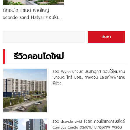
ดีคอนโด แซนด์ หาดใหญ่
dcondo sand Hatyai คอนโด
พร้อมอยู่สไตล์รีสอร์ท เพียง 10
นาที*
ค้นหา
รีวิวคอนโดใหม่
รีวิว Wynn บางมด-ประชาอุทิศ คอนโดใหม่ย่าน
‘บางมด’ ใกล้ มจธ., ทางด่วน และรถไฟฟ้าสาย
สีม่วง
รีวิว dcondo vivid รังสิต คอนโดแต่งครบสไตล์
Campus Condo ตรงข้าม ม.กรุงเทพ พร้อม