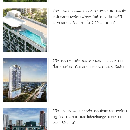
รีวิว The Coopers Cloud สุขุมวิท 101/1 คอนโด
ใหม่แต่งครบพร้อมเฟอร์ฯ ใกล้ BTS ปุณณวิถี
และทางด่วน 3 สาย เริ่ม 2.29 ล้านบาท*
รีวิว คอนโด โมดิซ ลอนซ์ Modiz Launch บน
ที่สุดของทำเล ที่สุดของ ม.ธรรมศาสตร์ รังสิต
รีวิว The Muve บางหว้า คอนโดแต่งครบพร้อม
อยู่ ใกล้ ม.สยาม และ Interchange บางหว้า
เริ่ม 1.89 ล้าน*