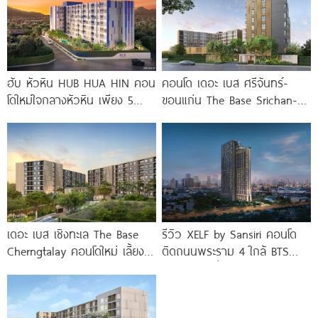
ฮับ หัวหิน HUB HUA HIN คอน
คอนโด เดอะ เบส ศรีจันทร์-
โดใหม่ใจกลางหัวหิน เพียง 5
ขอนแก่น The Base Srichan-
นาที* ถึง
Khonkaen ใกล้ Central
ขอนแก่น
เดอะ เบส เชิงทะเล The Base
รีวิว XELF by Sansiri คอนโด
Cherngtalay คอนโดใหม่ เลี้ยง
ติดถนนพระราม 4 ใกล้ BTS
สัตว์ได้ ใกล้ Boat
ทองหล่อ* เริ่ม