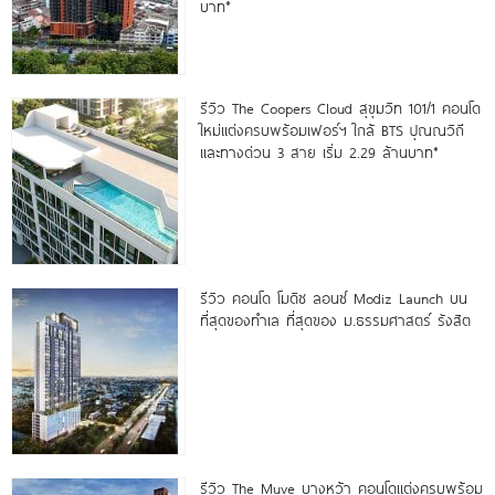
บาท*
รีวิว The Coopers Cloud สุขุมวิท 101/1 คอนโด
ใหม่แต่งครบพร้อมเฟอร์ฯ ใกล้ BTS ปุณณวิถี
และทางด่วน 3 สาย เริ่ม 2.29 ล้านบาท*
รีวิว คอนโด โมดิซ ลอนซ์ Modiz Launch บน
ที่สุดของทำเล ที่สุดของ ม.ธรรมศาสตร์ รังสิต
รีวิว The Muve บางหว้า คอนโดแต่งครบพร้อม