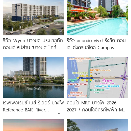
รีวิว Wynn บางมด-ประชาอุทิศ
รีวิว dcondo vivid รังสิต คอน
คอนโดใหม่ย่าน ‘บางมด’ ใกล้
โดแต่งครบสไตล์ Campus
มจธ., ทางด่วน และรถไฟฟ้า
Condo ตรงข้าม ม.กรุงเทพ
สายสีม่วง
พร้อมรับ-ส่ง
เรฟเฟอเรนซ์ เบย์ ริเวอร์ บางโพ
คอนโด MRT บางโพ 2026-
Reference BAIE River
2027 / คอนโดติดรถไฟฟ้า MRT
Bangpho ดีไซน์คอนโดใหม่ริมน้ำ
บางโพ
จาก