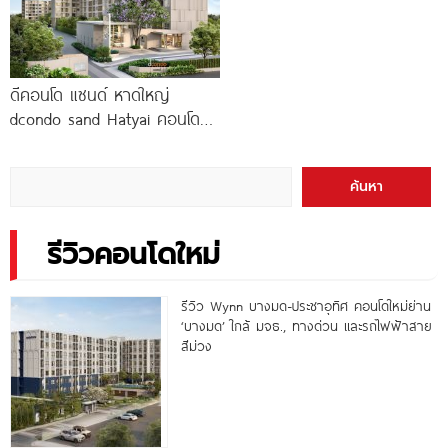
ดีคอนโด แซนด์ หาดใหญ่
dcondo sand Hatyai คอนโด
พร้อมอยู่สไตล์รีสอร์ท เพียง 10
นาที*
ค้นหา
รีวิวคอนโดใหม่
รีวิว Wynn บางมด-ประชาอุทิศ คอนโดใหม่ย่าน
‘บางมด’ ใกล้ มจธ., ทางด่วน และรถไฟฟ้าสาย
สีม่วง