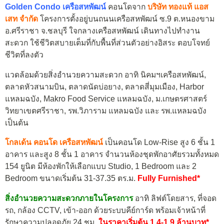
Golden Condo เครือสหพัฒน์
คอนโดจาก
บริษัท ทองแท้ แอส
เสท จำกัด
โครงการตั้งอยู่บนถนนเครือสหพัฒน์ ซ.9 ต.หนองขาม
อ.ศรีราชา จ.ชลบุรี ใจกลางเครือสหพัฒน์ เดินทางไปทํางาน
สะดวก ใช้ชีวิตสบายเต็มที่กับพื้นที่ส่วนตัวอย่างอิสระ ตอบโจทย์
ชีวิตที่ลงตัว
แวดล้อมด้วยสิ่งอำนวยความสะดวก
อาทิ นิคมฯเครือสหพัฒน์,
ตลาดหัวสนามบิน, ตลาดนัดบ่อยาง, ตลาดสี่มุมเมือง, Harbor
แหลมฉบัง, Makro Food Service แหลมฉบัง, ม.เกษตรศาสตร์
วิทยาเขตศรีราชา, รพ.วิภาราม แหลมฉบัง และ รพ.แหลมฉบัง
เป็นต้น
โกลเด้น คอนโด เครือสหพัฒน์
เป็นคอนโด Low-Rise สูง 6 ชั้น 1
อาคาร และสูง 8 ชั้น 1 อาคาร จำนวนห้องชุดพักอาศัยรวมทั้งหมด
154 ยูนิต มีห้องพักให้เลือกแบบ Studio, 1 Bedroom และ 2
Bedroom ขนาดเริ่มต้น 31-37.35 ตร.ม.
Fully Furnished*
สิ่งอำนวยความสะดวกภายในโครงการ
อาทิ ลิฟต์โดยสาร, ที่จอด
รถ, กล้อง CCTV, เข้า-ออก ด้วยระบบคีย์การ์ด พร้อมเจ้าหน้าที่
รักษาความปลอดภัย 24 ชม.
ในราคาเริ่มต้น 1.4-1.9 ล้านบาท*