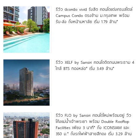
รีวิว dcondo vivid รังสิต คอนโดแต่งครบสไตล์
Campus Condo ตรงข้าม ม.กรุงเทพ พร้อม
รับ-ส่ง ถึงหน้ามหาลัย เริ่ม 1.79 ล้าน*
รีวิว XELF by Sansiri คอนโดติดถนนพระราม 4
ใกล้ BTS ทองหล่อ* เริ่ม 3.49 ล้าน*
รีวิว FLO by Sansiri คอนโดใหม่พร้อมอยู่ วิว
โค้งแม่น้ำเจ้าพระยา พร้อม Double Rooftop
Facilities เพียง 3 นาที* ถึง ICONSIAM และ
350 ม.* ถึงรถไฟฟ้าสายสีทอง เริ่ม 3.29 ล้าน