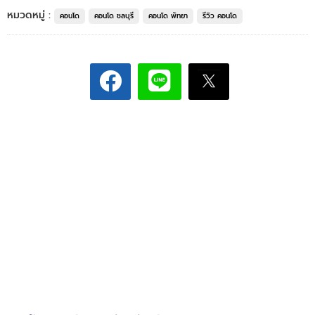
หมวดหมู่ :
คอนโด
คอนโด ชลบุรี
คอนโด พัทยา
รีวิว คอนโด