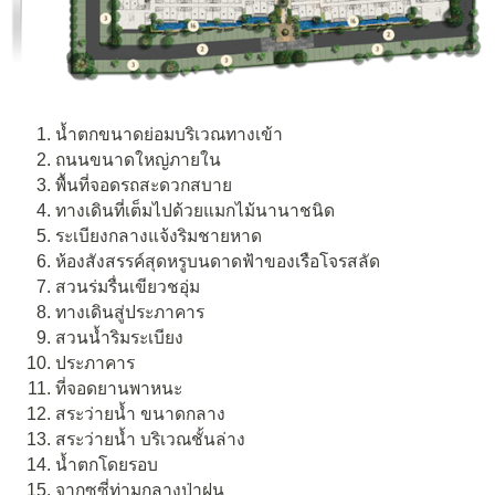
น้ำตกขนาดย่อมบริเวณทางเข้า
ถนนขนาดใหญ่ภายใน
พื้นที่จอดรถสะดวกสบาย
ทางเดินที่เต็มไปด้วยแมกไม้นานาชนิด
ระเบียงกลางแจ้งริมชายหาด
ห้องสังสรรค์สุดหรูบนดาดฟ้าของเรือโจรสลัด
สวนร่มรื่นเขียวชอุ่ม
ทางเดินสู่ประภาคาร
สวนน้ำริมระเบียง
ประภาคาร
ที่จอดยานพาหนะ
สระว่ายน้ำ ขนาดกลาง
สระว่ายน้ำ บริเวณชั้นล่าง
น้ำตกโดยรอบ
จากุซซี่ท่ามกลางป่าฝน