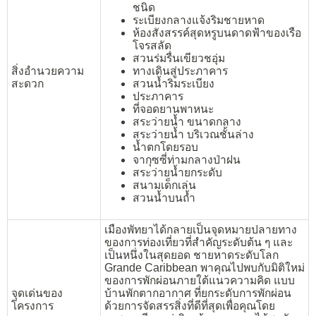
ชนิด
ระเบียงกลางแจ้งริมชายหาด
ห้องสังสรรค์สุดหรูบนดาดฟ้าของเรือ
โจรสลัด
สวนร่มรื่นเขียวชอุ่ม
สิ่งอำนวยความ
ทางเดินสู่ประภาคาร
สะดวก
สวนน้ำริมระเบียง
ประภาคาร
ที่จอดยานพาหนะ
สระว่ายน้ำ ขนาดกลาง
สระว่ายน้ำ บริเวณชั้นล่าง
น้ำตกโดยรอบ
จากุซซี่ท่ามกลางป่าฝน
สระว่ายน้ำยกระดับ
สนามเด็กเล่น
สวนน้ำบนถ้ำ
เมืองพัทยาได้กลายเป็นจุดหมายปลายทาง
ของการท่องเที่ยวที่สำคัญระดับต้น ๆ และ
เป็นหนึ่งในสุดยอด ชายหาดระดับโลก
Grande Caribbean พาคุณไปพบกับมิติใหม่
ของการพักผ่อนภายใต้แนวความคิด แบบ
จุดเด่นของ
บ้านพักตากอากาศ ที่ยกระดับการพักผ่อน
โครงการ
ด้วยการจัดสรรสิ่งที่ดีที่สุดเพื่อคุณโดย