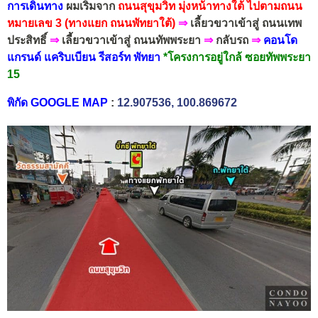
การเดินทาง
ผมเริ่มจาก
ถนนสุขุมวิท
มุ่งหน้าทาง
ใต้
ไปตาม
ถนน
หมายเลข 3 (ทางแยก ถนนพัทยาใต้)
⇒
เลี้ยวขวาเข้าสู่ ถนนเทพ
ประสิทธิ์
⇒
เลี้ยวขวาเข้าสู่ ถนนทัพพระยา
⇒
กลับรถ
⇒
คอนโด
แกรนด์ แคริบเบียน รีสอร์ท พัทยา
*โครงการอยู่ใกล้ ซอยทัพพระยา
15
พิกัด GOOGLE MAP
:
12.907536, 100.869672