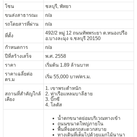
โซน
ชลบุรี, พัทยา
ขนส่งสาธารณะ
n/a
รถโดยสารที่ผ่าน
n/a
492/2 หมู่ 12 ถนนทัพพระยา ต.หนองปรือ
ที่ตั้ง
อ.บางละมุง จ.ชลบุรี 20150
กำหนดการ
n/a
ปีที่สร้างเสร็จ
พ.ศ. 2558
ราคา
เริ่มต้น 1.89 ล้านบาท
ราคาเฉลี่ยต่อ
เริ่ม 55,000 บาท/ตร.ม.
ตร.ม
1. เขาพระตำหนัก
สถานที่สำคัญใกล้
2. ท่าเรือแหลมบาลีฮาย
เคียง
3. บิ๊กซี
4. โลตัส
น้ำตกขนาดย่อมบริเวณทางเข้า
ถนนขนาดใหญ่ภายใน
พื้นที่จอดรถสะดวกสบาย
ทางเดินที่เต็มไปด้วยแมกไม้นานา