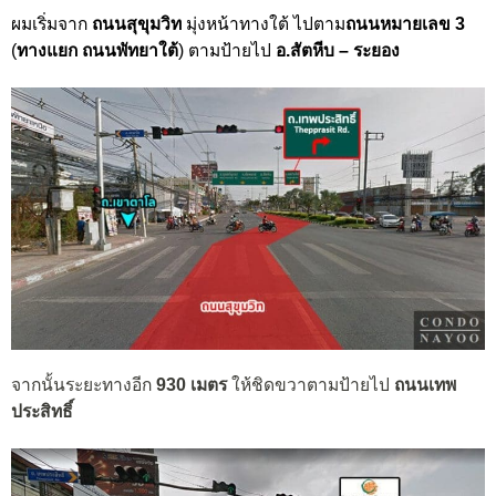
ผมเริ่มจาก
ถนนสุขุมวิท
มุ่งหน้าทาง
ใต้
ไปตาม
ถนนหมายเลข 3
(
ทางแยก ถนนพัทยาใต้
) ตามป้ายไป
อ.สัตหีบ – ระยอง
จากนั้นระยะทางอีก
930 เมตร
ให้ชิดขวาตามป้ายไป
ถนนเทพ
ประสิทธิ์