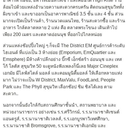
อาคารพาณิชย์, อพาร์ทเม้นท์ให้เช่า และคอนโด High Rise ราย
ล้อมไปด้วยแหล่งอำนวยความสะดวกครบครัน ติดถนนสุขุมวิททั้ง
ฝั่งขาเข้า และขาออกเป็นอาคารพาณิชย์ 3.5 ชั้น และ 4 ชั้น ส่วน
มากจะเปิดเป็นร้านค้า, ร้านนวดแผนไทย, ร้านสะดวกซื้อ และร้าน
อาหาร ใกล้ตลาดหลาย 2 แห่ง คือ ตลาดพระโขนง เดินเท้าไป
เพียง 200 เมตร และตลาดอ่อนนุช ที่ออกไปไกลหน่อย
ส่วนแหล่งช๊อปปิ้งใหญ่ ๆ ก็จะมี The District EM ศูนย์การค้าระดับ
ไฮเอนด์ ที่แบ่งเป็น 3 ห้างย่อย (Emporium, EmQuartier และ
Emsphere) มีห้างค้าปลีกอย่าง บิ๊กซี เอ็กซ์ตร้า อ่อนนุช และ เทส
โก้ โลตัส สุขุมวิท 50 จะดูหนังฟังเพลงก็นี่เลย Major Cineplex
เอกมัย มีไลฟ์สไตล์ มอลล์ และคอมมูนิตี้มอลล์ ให้เลือกหลายแห่ง
มาก ไม่ว่าจะเป็น W District, MaxValu, FoodLand, People
Park และ The Phyll สุขุมวิท เลือกช๊อป ชิม ชิลได้เลย ตาม
สะดวก..
นอกจากนั้นยังใกล้กับสถานศึกษาชั้นนำ, สถานพยาบาล และ
หน่วยงานราชการ อย่างเช่น ร.ร.ศรีวิกรม์, ร.ร.นานาชาติเซนต์
แอนดรูส์, ร.ร.นานาชาติเวลลส์, ร.ร.เอกบูรพาวิเทศศึกษา,
ร.ร.นานาชาติ Bromsgrove, ร.ร.นานาชาติเอกมัย และ