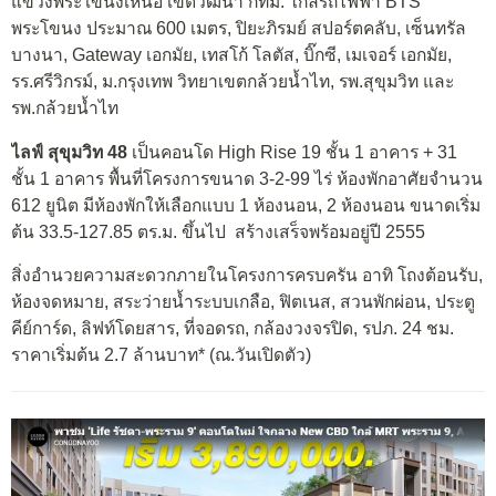
แขวงพระโขนงเหนือ เขตวัฒนา กทม. ใกล้รถไฟฟ้า BTS
พระโขนง ประมาณ 600 เมตร, ปิยะภิรมย์ สปอร์ตคลับ, เซ็นทรัล
บางนา, Gateway เอกมัย, เทสโก้ โลตัส, บิ๊กซี, เมเจอร์ เอกมัย,
รร.ศรีวิกรม์, ม.กรุงเทพ วิทยาเขตกล้วยน้ำไท, รพ.สุขุมวิท และ
รพ.กล้วยน้ำไท
ไลฟ์ สุขุมวิท 48
เป็นคอนโด High Rise 19 ชั้น 1 อาคาร + 31
ชั้น 1 อาคาร พื้นที่โครงการขนาด 3-2-99 ไร่ ห้องพักอาศัยจำนวน
612 ยูนิต มีห้องพักให้เลือกแบบ 1 ห้องนอน, 2 ห้องนอน ขนาดเริ่ม
ต้น 33.5-127.85 ตร.ม. ขึ้นไป สร้างเสร็จพร้อมอยู่ปี 2555
สิ่งอำนวยความสะดวกภายในโครงการครบครัน อาทิ โถงต้อนรับ,
ห้องจดหมาย, สระว่ายน้ำระบบเกลือ, ฟิตเนส, สวนพักผ่อน, ประตู
คีย์การ์ด, ลิฟท์โดยสาร, ที่จอดรถ, กล้องวงจรปิด, รปภ. 24 ชม.
ราคาเริ่มต้น 2.7 ล้านบาท* (ณ.วันเปิดตัว)