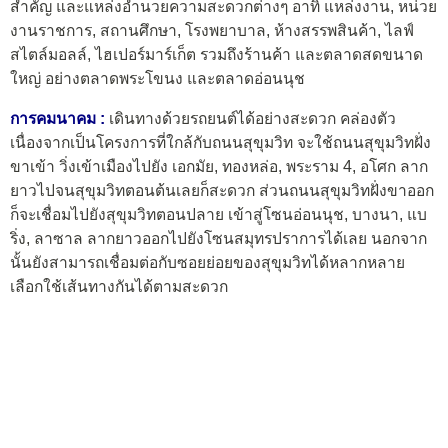
สำคัญ และแหล่งอำนวยความสะดวกต่างๆ อาทิ แหล่งงาน, หน่วย
งานราชการ, สถานศึกษา, โรงพยาบาล, ห้างสรรพสินค้า, ไลฟ์
สไตล์มอลล์, ไฮเปอร์มาร์เก็ต รวมถึงร้านค้า และตลาดสดขนาด
ใหญ่ อย่างตลาดพระโขนง และตลาดอ่อนนุช
การคมนาคม :
เดินทางด้วยรถยนต์ได้อย่างสะดวก คล่องตัว
เนื่องจากเป็นโครงการที่ใกล้กับถนนสุขุมวิท จะใช้ถนนสุขุมวิทฝั่ง
ขาเข้า วิ่งเข้าเมืองไปยัง เอกมัย, ทองหล่อ, พระราม 4, อโศก ลาก
ยาวไปจนสุขุมวิทตอนต้นเลยก็สะดวก ส่วนถนนสุขุมวิทฝั่งขาออก
ก็จะเชื่อมไปยังสุขุมวิทตอนปลาย เข้าสู่โซนอ่อนนุช, บางนา, แบ
ริ่ง, ลาซาล ลากยาวออกไปยังโซนสมุทรปราการได้เลย นอกจาก
นั้นยังสามารถเชื่อมต่อกับซอยย่อยของสุขุมวิทได้หลากหลาย
เลือกใช้เส้นทางกันได้ตามสะดวก