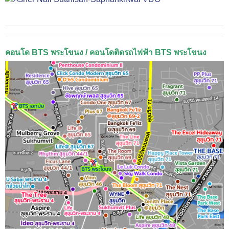
คอนโด BTS พระโขนง / คอนโดติดรถไฟฟ้า BTS พระโขนง