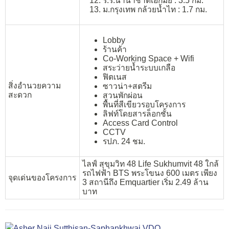
ร.ร.นานาชาติเอกมัย : 3.5 กม.
ม.กรุงเทพ กล้วยน้ำไท : 1.7 กม.
Lobby
ร้านค้า
Co-Working Space + Wifi
สระว่ายน้ำระบบเกลือ
ฟิตเนส
สิ่งอำนวยความ
ซาวน่า+สตรีม
สะดวก
สวนพักผ่อน
พื้นที่สีเขียวรอบโครงการ
ลิฟท์โดยสารล็อกชั้น
Access Card Control
CCTV
รปภ. 24 ชม.
ไลฟ์ สุขุมวิท 48 Life Sukhumvit 48 ใกล้
รถไฟฟ้า BTS พระโขนง 600 เมตร เพียง
จุดเด่นของโครงการ
3 สถานีถึง Emquartier เริ่ม 2.49 ล้าน
บาท