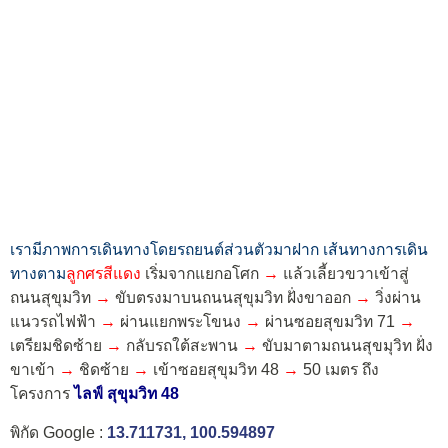
เรามีภาพการเดินทางโดยรถยนต์ส่วนตัวมาฝาก เส้นทางการเดิน
ทางตาม
ลูกศรสีแดง
เริ่มจากแยกอโศก
→
แล้วเลี้ยวขวาเข้าสู่
ถนนสุขุมวิท
→
ขับตรงมาบนถนนสุขุมวิท ฝั่งขาออก
→
วิ่งผ่าน
แนวรถไฟฟ้า
→
ผ่านแยกพระโขนง
→
ผ่านซอยสุขมวิท 71
→
เตรียมชิดซ้าย
→
กลับรถใต้สะพาน
→
ขับมาตามถนนสุขมุวิท ฝั่ง
ขาเข้า
→
ชิดซ้าย
→
เข้าซอยสุขุมวิท 48
→
50 เมตร ถึง
โครงการ
ไลฟ์ สุขุมวิท 48
พิกัด Google :
13.711731, 100.594897