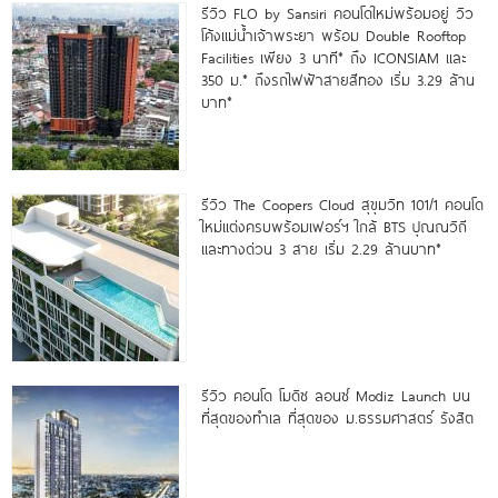
รีวิว FLO by Sansiri คอนโดใหม่พร้อมอยู่ วิว
โค้งแม่น้ำเจ้าพระยา พร้อม Double Rooftop
Facilities เพียง 3 นาที* ถึง ICONSIAM และ
350 ม.* ถึงรถไฟฟ้าสายสีทอง เริ่ม 3.29 ล้าน
บาท*
รีวิว The Coopers Cloud สุขุมวิท 101/1 คอนโด
ใหม่แต่งครบพร้อมเฟอร์ฯ ใกล้ BTS ปุณณวิถี
และทางด่วน 3 สาย เริ่ม 2.29 ล้านบาท*
รีวิว คอนโด โมดิซ ลอนซ์ Modiz Launch บน
ที่สุดของทำเล ที่สุดของ ม.ธรรมศาสตร์ รังสิต