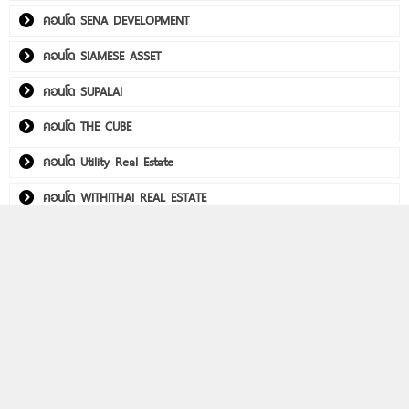
คอนโด SENA DEVELOPMENT
คอนโด SIAMESE ASSET
คอนโด SUPALAI
คอนโด THE CUBE
คอนโด Utility Real Estate
คอนโด WITHITHAI REAL ESTATE
พลัมคอนโด อีสต์ ลาดพร้าว
คอนโดติดรถไฟฟ้า
Life รัชดา-พระราม 9
Aspire วิภา-วิคตอรี่
PHYLL พหลฯ 59 สเตชั่น