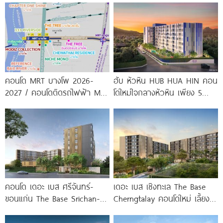
พร้อมรับ-ส่ง
จาก
คอนโด MRT บางโพ 2026-
ฮับ หัวหิน HUB HUA HIN คอน
2027 / คอนโดติดรถไฟฟ้า MRT
โดใหม่ใจกลางหัวหิน เพียง 5
บางโพ
นาที* ถึง
คอนโด เดอะ เบส ศรีจันทร์-
เดอะ เบส เชิงทะเล The Base
ขอนแก่น The Base Srichan-
Cherngtalay คอนโดใหม่ เลี้ยง
Khonkaen ใกล้ Central
สัตว์ได้ ใกล้ Boat
ขอนแก่น