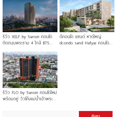
รีวิว XELF by Sansiri คอนโด
ดีคอนโด แซนด์ หาดใหญ่
ติดถนนพระราม 4 ใกล้ BTS
dcondo sand Hatyai คอนโด
ทองหล่อ* เริ่ม
พร้อมอยู่สไตล์รีสอร์ท เพียง 10
นาที*
รีวิว FLO by Sansiri คอนโดใหม่
พร้อมอยู่ วิวโค้งแม่น้ำเจ้าพระยา
พร้อม Double Rooftop
Facilities
ค้นหา