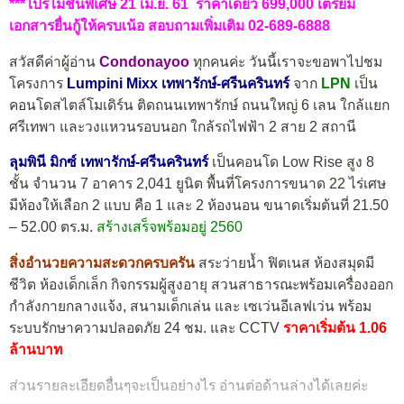
***โปรโมชั่นพิเศษ 21 เม.ย. 61 ราคาเดียว 699,000 เตรียม
เอกสารยื่นกู้ให้ครบเน้อ สอบถามเพิ่มเติม 02-689-6888
สวัสดีค่าผู้อ่าน
Condonayoo
ทุกคนค่ะ วันนี้เราจะขอพาไปชม
โครงการ
Lumpini Mixx เทพารักษ์-ศรีนครินทร์
จาก
LPN
เป็น
คอนโดสไตล์โมเดิร์น ติดถนนเทพารักษ์ ถนนใหญ่ 6 เลน ใกล้แยก
ศรีเทพา และวงแหวนรอบนอก ใกล้รถไฟฟ้า 2 สาย 2 สถานี
ลุมพินี มิกซ์ เทพารักษ์-ศรีนครินทร์
เป็นคอนโด Low Rise สูง 8
ชั้น จำนวน 7 อาคาร 2,041 ยูนิต พื้นที่โครงการขนาด 22 ไร่เศษ
มีห้องให้เลือก 2 แบบ คือ 1 และ 2 ห้องนอน ขนาดเริ่มต้นที่ 21.50
– 52.00 ตร.ม.
สร้างเสร็จพร้อมอยู่ 2560
สิ่งอำนวยความสะดวกครบครัน
สระว่ายน้ำ ฟิตเนส ห้องสมุดมี
ชีวิต ห้องเด็กเล็ก กิจกรรมผู้สูงอายุ สวนสาธารณะพร้อมเครื่องออก
กำลังกายกลางแจ้ง, สนามเด็กเล่น และ เซเว่นอีเลฟเว่น พร้อม
ระบบรักษาความปลอดภัย 24 ชม. และ CCTV
ราคาเริ่มต้น 1.06
ล้านบาท
ส่วนรายละเอียดอื่นๆจะเป็นอย่างไร อ่านต่อด้านล่างได้เลยค่ะ