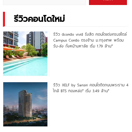
รีวิวคอนโดใหม่
รีวิว dcondo vivid รังสิต คอนโดแต่งครบสไตล์
Campus Condo ตรงข้าม ม.กรุงเทพ พร้อม
รับ-ส่ง ถึงหน้ามหาลัย เริ่ม 1.79 ล้าน*
รีวิว XELF by Sansiri คอนโดติดถนนพระราม 4
ใกล้ BTS ทองหล่อ* เริ่ม 3.49 ล้าน*