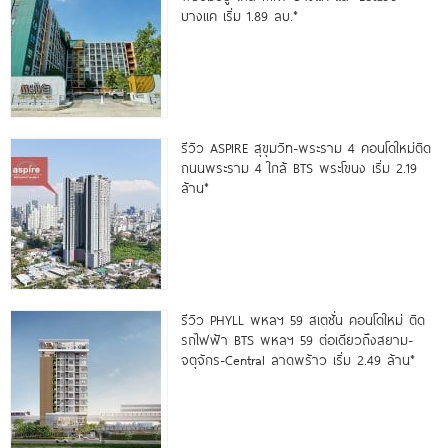
บางแค เริ่ม 1.89 ลบ.*
รีวิว ASPIRE สุขุมวิท-พระราม 4 คอนโดใหม่ติด
ถนนพระราม 4 ใกล้ BTS พระโขนง เริ่ม 2.19
ล้าน*
รีวิว PHYLL พหลฯ 59 สเตชั่น คอนโดใหม่ ติด
รถไฟฟ้า BTS พหลฯ 59 ต่อเดียวถึงสยาม-
จตุจักร-Central ลาดพร้าว เริ่ม 2.49 ล้าน*