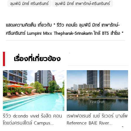
ลุมพินี มิกซ์ ศรีนครินทร์
ลุมพินี มิกซ์ เทพารักษ์-ศรีนครินทร์
แสดงความคิดเห็น เกี่ยวกับ "
รีวิว คอนโด ลุมพินี มิกซ์ เทพารักษ์-
ศรีนครินทร์ Lumpini Mixx Thepharak-Srinakarin ใกล้ BTS สำโรง
"
เรื่องที่เกี่ยวข้อง
รีวิว dcondo vivid รังสิต คอน
เรฟเฟอเรนซ์ เบย์ ริเวอร์ บางโพ
โดแต่งครบสไตล์ Campus
Reference BAIE River
Condo ตรงข้าม ม.กรุงเทพ
Bangpho ดีไซน์คอนโดใหม่ริมน้ำ