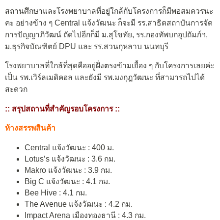
สถานศึกษาและโรงพยาบาลที่อยู่ใกล้กับโครงการก็มีพอสมควรนะ
คะ อย่างข้าง ๆ Central แจ้งวัฒนะ ก็จะมี
รร.สาธิตสถาบันการจัด
การปัญญาภิวัฒน์ ถัดไปอีกก็มี ม.สุโขทัย, รร.กองทัพบกอุปถัมภ์ฯ,
ม.ธุรกิจบัณฑิตย์ DPU และ รร.สวนกุหลาบ นนทบุรี
โรงพยาบาลที่ใกล้ที่สุดคืออยู่ฝั่งตรงข้ามเยื้อง ๆ กับโครงการเลยค่ะ
เป็น รพ.เวิร์ลเมดิคอล และยังมี รพ.มงกุฎวัฒนะ ที่สามารถไปได้
สะดวก
:: สรุปสถานที่สำคัญรอบโครงการ ::
ห้างสรรพสินค้า
Central แจ้งวัฒนะ : 400 ม.
Lotus’s แจ้งวัฒนะ : 3.6 กม.
Makro แจ้งวัฒนะ : 3.9 กม.
Big C แจ้งวัฒนะ : 4.1 กม.
Bee Hive : 4.1 กม.
The Avenue แจ้งวัฒนะ : 4.2 กม.
Impact Arena เมืองทองธานี : 4.3 กม.