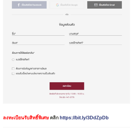
ลงทะเบียนรับสิทธิ์พิเศษ
คลิก
https://bit.ly/3DdZpDb