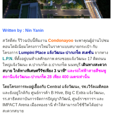
Written by : Nin Yanin
สวัสดีค่ะ รีวิวฉบับนี้ทีมงาน
Condonayoo
จะพาคุณผู้อ่านไปชม
คอนโดมิเนียมโครงการใหม่
ในราคาแบบสบายกระเป๋า กับ
โครงการ
Lumpini
Place
แจ้งวัฒนะ-ปากเกร็ด สเตชั่น
จากทาง
L.P.N.
ที่ตั้งอยู่บนทำเลศักยภาพ ตรงซอยแจ้งวัฒนะ 17 ติดถนน
ใหญ่แจ้งวัฒนะ ต.ปากเกร็ด อ.ปากเกร็ด นนทบุรี
เดินทางสะดวก
สบาย ใกล้ทางพิเศษศรีรัชเพียง 3 นาที*
และรถไฟฟ้าสายสีชมพู
สถานีแจ้งวัฒนะ-ปากเกร็ด 28 เพียง 400 เมตรเท่านั้น
โดยโครงการจะอยู่เยื้องกับ Central แจ้งวัฒนะ, รพ.เวิร์ลเมดิคอล
และยังอยู่ใกล้กับ ศูนย์การค้า B Hive, Big C Extra แจ้งวัฒนะ,
รร.สาธิตสถาบันการจัดการปัญญาภิวัฒน์, ศูนย์ราชการฯ และ
IMPACT Arena เมืองทองธานี ทำให้สามารถใช้ชีวิตได้อย่าง
สะดวกสบาย