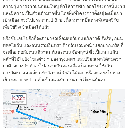
ความวุ่นวายจากบนถนนใหญ่
ทำให้การเข้า-ออกโครงการนั้นง่าย
และมีความเป็นส่วนตัวมากขึ้น
โดยฝั่งที่โครงการตั้งอยู่จะเป็นขา
เข้าเมือง
ตรงไปประมาณ
1.8
กม
.
ก็สามารถขึ้นทางพิเศษศรีรัช
เพื่อใช้วิ่งเข้าเมืองได้แล้ว
หรือขับเลยไปอีกก็จะสามารถเชื่อมต่อกับถนนวิภาวดี-รังสิต, ถนน
พหลโยธิน และถนนรามอินทรา ถ้ากลับรถมุ่งหน้าแยกปากเกร็ด ก็
จะเชื่อมต่อกับถนนติวานนท์และถนนชัยพฤกษ์ ซึ่งเป็นถนนเส้น
หลักที่ใช้ไปยังโซนต่าง ๆ ของกรุงเทพฯ และปริมณฑลได้สะดวก
ยกตัวอย่างว่า ถ้าจะไปสนามบินดอนเมือง ก็สามารถใช้เส้น
แจ้งวัฒนะแล้วเลี้ยวเข้าวิภาวดี-รังสิตได้เลย หรือจะเลี่ยงไปทาง
เส้นคลองประปา แล้วเข้าถนนสรงประภาก็ได้เช่นกันค่ะ