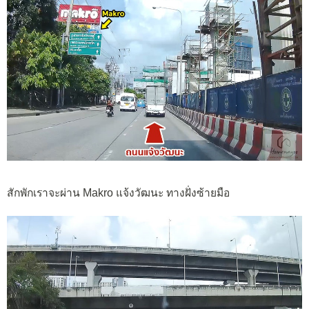
สักพักเราจะผ่าน Makro แจ้งวัฒนะ ทางฝั่งซ้ายมือ