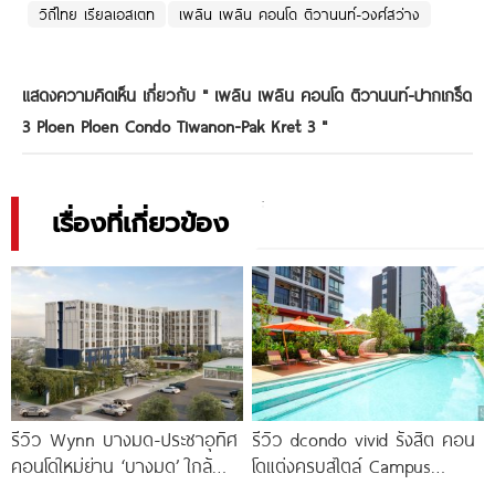
วิถีไทย เรียลเอสเตท
เพลิน เพลิน คอนโด ติวานนท์-วงศ์สว่าง
แสดงความคิดเห็น เกี่ยวกับ "
เพลิน เพลิน คอนโด ติวานนท์-ปากเกร็ด
3 Ploen Ploen Condo Tiwanon-Pak Kret 3
"
เรื่องที่เกี่ยวข้อง
รีวิว Wynn บางมด-ประชาอุทิศ
รีวิว dcondo vivid รังสิต คอน
คอนโดใหม่ย่าน ‘บางมด’ ใกล้
โดแต่งครบสไตล์ Campus
มจธ., ทางด่วน และรถไฟฟ้า
Condo ตรงข้าม ม.กรุงเทพ