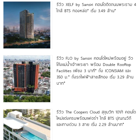
รีวิว XELF by Sansiri คอนโดติดถนนพระราม 4
ใกล้ BTS ทองหล่อ* เริ่ม 3.49 ล้าน*
รีวิว FLO by Sansiri คอนโดใหม่พร้อมอยู่ วิว
โค้งแม่น้ำเจ้าพระยา พร้อม Double Rooftop
Facilities เพียง 3 นาที* ถึง ICONSIAM และ
350 ม.* ถึงรถไฟฟ้าสายสีทอง เริ่ม 3.29 ล้าน
บาท*
รีวิว The Coopers Cloud สุขุมวิท 101/1 คอนโด
ใหม่แต่งครบพร้อมเฟอร์ฯ ใกล้ BTS ปุณณวิถี
และทางด่วน 3 สาย เริ่ม 2.29 ล้านบาท*