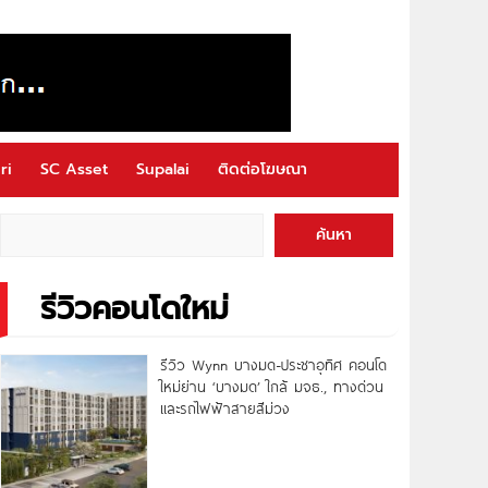
ri
SC Asset
Supalai
ติดต่อโฆษณา
ค้นหา
รีวิวคอนโดใหม่
รีวิว Wynn บางมด-ประชาอุทิศ คอนโด
ใหม่ย่าน ‘บางมด’ ใกล้ มจธ., ทางด่วน
และรถไฟฟ้าสายสีม่วง