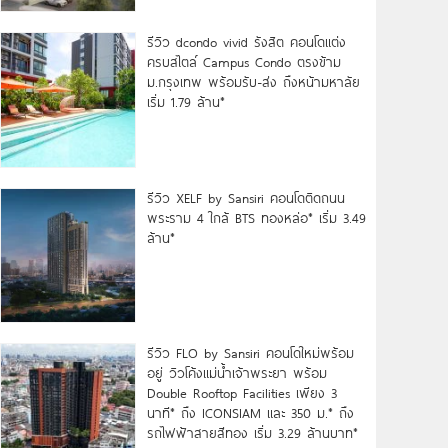
รีวิว dcondo vivid รังสิต คอนโดแต่ง
ครบสไตล์ Campus Condo ตรงข้าม
ม.กรุงเทพ พร้อมรับ-ส่ง ถึงหน้ามหาลัย
เริ่ม 1.79 ล้าน*
รีวิว XELF by Sansiri คอนโดติดถนน
พระราม 4 ใกล้ BTS ทองหล่อ* เริ่ม 3.49
ล้าน*
รีวิว FLO by Sansiri คอนโดใหม่พร้อม
อยู่ วิวโค้งแม่น้ำเจ้าพระยา พร้อม
Double Rooftop Facilities เพียง 3
นาที* ถึง ICONSIAM และ 350 ม.* ถึง
รถไฟฟ้าสายสีทอง เริ่ม 3.29 ล้านบาท*