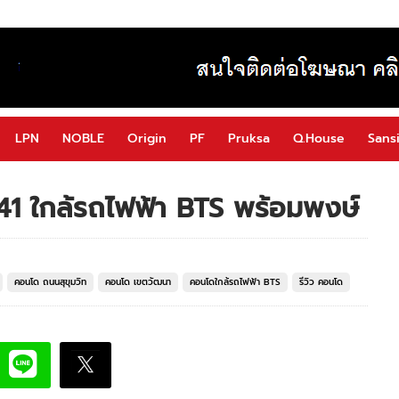
LPN
NOBLE
Origin
PF
Pruksa
Q.House
Sansi
ท 41 ใกล้รถไฟฟ้า BTS พร้อมพงษ์
คอนโด ถนนสุขุมวิท
คอนโด เขตวัฒนา
คอนโดใกล้รถไฟฟ้า BTS
รีวิว คอนโด