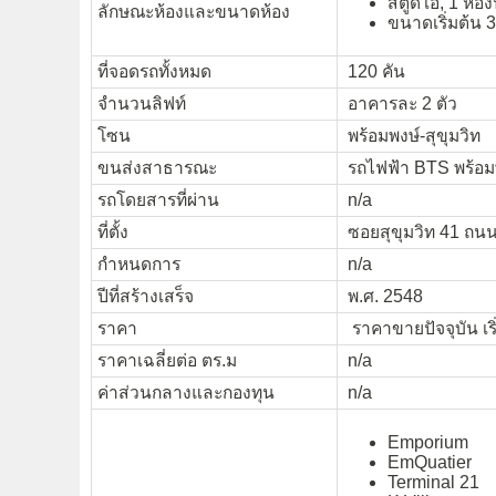
สตูดิโอ, 1 ห้
ลักษณะห้องและขนาดห้อง
ขนาดเริ่มต้น 
ที่จอดรถทั้งหมด
120 คัน
จำนวนลิฟท์
อาคารละ 2 ตัว
โซน
พร้อมพงษ์-สุขุมวิท
ขนส่งสาธารณะ
รถไฟฟ้า BTS พร้อม
รถโดยสารที่ผ่าน
n/a
ที่ตั้ง
ซอยสุขุมวิท 41 ถนน
กำหนดการ
n/a
ปีที่สร้างเสร็จ
พ.ศ. 2548
ราคา
ราคาขายปัจจุบัน เร
ราคาเฉลี่ยต่อ ตร.ม
n/a
ค่าส่วนกลางและกองทุน
n/a
Emporium
EmQuatier
Terminal 21