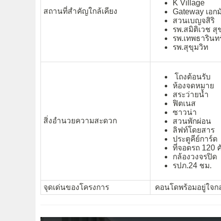
K Village
สถานที่สำคัญใกล้เคียง
Gateway เอกม
สวนเบญจสิริ
รพ.สมิติเวช สุ
รพ.เทพธารินทร
รพ.สุขุมวิท
โถงต้อนรับ
ห้องจดหมาย
สระว่ายน้ำ
ฟิตเนส
ซาวน่า
สิ่งอำนวยความสะดวก
สวนพักผ่อน
ลิฟท์โดยสาร
ประตูคีย์การ์ด
ที่จอดรถ 120 ค
กล้องวงจรปิด
รปภ.24 ชม.
จุดเด่นของโครงการ
คอนโดพร้อมอยู่ใจก