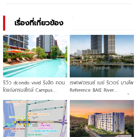
เรื่องที่เกี่ยวข้อง
รีวิว dcondo vivid รังสิต คอน
เรฟเฟอเรนซ์ เบย์ ริเวอร์ บางโพ
โดแต่งครบสไตล์ Campus
Reference BAIE River
Condo ตรงข้าม ม.กรุงเทพ
Bangpho ดีไซน์คอนโดใหม่ริมน้ำ
พร้อมรับ-ส่ง
จาก