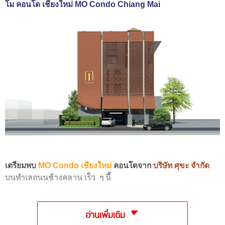
โม คอนโด เชียงใหม่ MO Condo Chiang Mai
เตรียมพบ
MO Condo
เชียงใหม่
คอนโดจาก
บริษัท ศุขะ จำกัด
บนทำเลถนนช้างคลาน เร็ว ๆ นี้
อ่านเพิ่มเติม