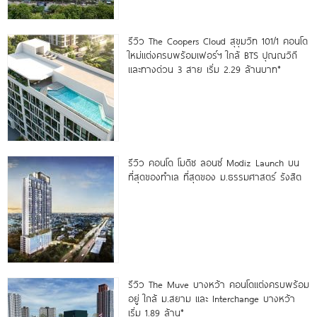
รีวิว The Coopers Cloud สุขุมวิท 101/1 คอนโด
ใหม่แต่งครบพร้อมเฟอร์ฯ ใกล้ BTS ปุณณวิถี
และทางด่วน 3 สาย เริ่ม 2.29 ล้านบาท*
รีวิว คอนโด โมดิซ ลอนซ์ Modiz Launch บน
ที่สุดของทำเล ที่สุดของ ม.ธรรมศาสตร์ รังสิต
รีวิว The Muve บางหว้า คอนโดแต่งครบพร้อม
อยู่ ใกล้ ม.สยาม และ Interchange บางหว้า
เริ่ม 1.89 ล้าน*