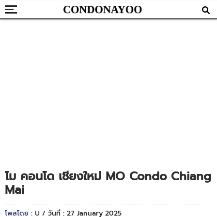
โม คอนโด เชียงใหม่ MO Condo Chiang
Mai
โพสโดย : U
/ วันที่ : 27 January 2025