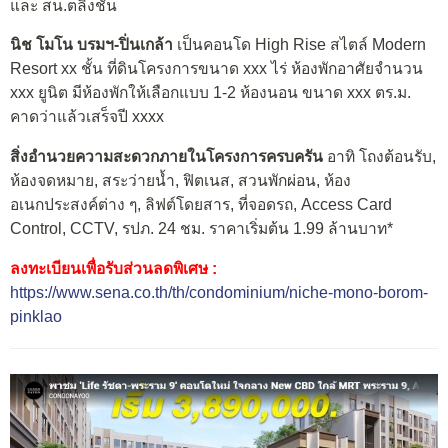
และ สน.ตลิ่งชัน
นิช โมโน บรมฯ-ปิ่นเกล้า
เป็นคอนโด High Rise สไตล์ Modern
Resort xx ชั้น ที่ดินโครงการขนาด xxx ไร่ ห้องพักอาศัยจำนวน
xxx ยูนิต มีห้องพักให้เลือกแบบ 1-2 ห้องนอน ขนาด xxx ตร.ม.
คาดว่าแล้วเสร็จปี xxxx
สิ่งอำนวยความสะดวกภายในโครงการครบครัน
อาทิ โถงต้อนรับ,
ห้องจดหมาย, สระว่ายน้ำ, ฟิตเนส, สวนพักผ่อน, ห้อง
อเนกประสงค์ต่าง ๆ, ลิฟต์โดยสาร, ที่จอดรถ, Access Card
Control, CCTV, รปภ. 24 ชม. ราคาเริ่มต้น 1.99 ล้านบาท*
ลงทะเบียนเพื่อรับส่วนลดพิเศษ :
https://www.sena.co.th/th/condominium/niche-mono-borom-
pinklao