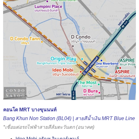
คอนโด MRT บางขุนนนท์
Bang Khun Non Station (BL04) | สายสีน้ำเงิน MRT Blue Line
*เชื่อมต่อรถไฟฟ้าสายสีส้มตะวันตก (อนาคต)
Ideo Mobi จรัญฯ อินเตอร์เชนจ์