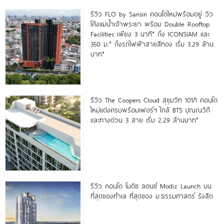
รีวิว FLO by Sansiri คอนโดใหม่พร้อมอยู่ วิว
โค้งแม่น้ำเจ้าพระยา พร้อม Double Rooftop
Facilities เพียง 3 นาที* ถึง ICONSIAM และ
350 ม.* ถึงรถไฟฟ้าสายสีทอง เริ่ม 3.29 ล้าน
บาท*
รีวิว The Coopers Cloud สุขุมวิท 101/1 คอนโด
ใหม่แต่งครบพร้อมเฟอร์ฯ ใกล้ BTS ปุณณวิถี
และทางด่วน 3 สาย เริ่ม 2.29 ล้านบาท*
รีวิว คอนโด โมดิซ ลอนซ์ Modiz Launch บน
ที่สุดของทำเล ที่สุดของ ม.ธรรมศาสตร์ รังสิต