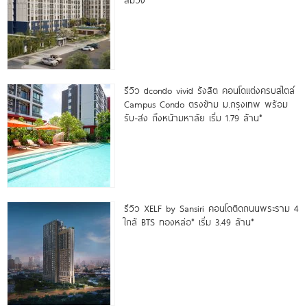
สีม่วง
รีวิว dcondo vivid รังสิต คอนโดแต่งครบสไตล์
Campus Condo ตรงข้าม ม.กรุงเทพ พร้อม
รับ-ส่ง ถึงหน้ามหาลัย เริ่ม 1.79 ล้าน*
รีวิว XELF by Sansiri คอนโดติดถนนพระราม 4
ใกล้ BTS ทองหล่อ* เริ่ม 3.49 ล้าน*