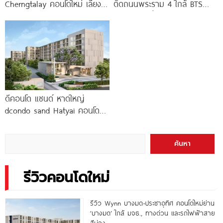
Cherngtalay คอนโดใหม่ เลี้ยง
ติดถนนพระราม 4 ใกล้ BTS
สัตว์ได้ ใกล้ Boat
ทองหล่อ* เริ่ม
ดีคอนโด แซนด์ หาดใหญ่
dcondo sand Hatyai คอนโด
พร้อมอยู่สไตล์รีสอร์ท เพียง 10
นาที*
ค้นหา
รีวิวคอนโดใหม่
รีวิว Wynn บางมด-ประชาอุทิศ คอนโดใหม่ย่าน
‘บางมด’ ใกล้ มจธ., ทางด่วน และรถไฟฟ้าสาย