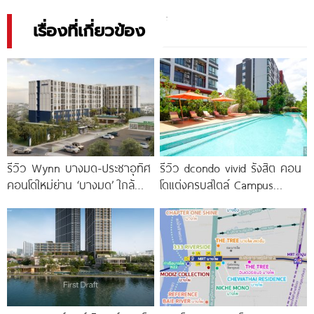
เรื่องที่เกี่ยวข้อง
รีวิว Wynn บางมด-ประชาอุทิศ
รีวิว dcondo vivid รังสิต คอน
คอนโดใหม่ย่าน ‘บางมด’ ใกล้
โดแต่งครบสไตล์ Campus
มจธ., ทางด่วน และรถไฟฟ้า
Condo ตรงข้าม ม.กรุงเทพ
สายสีม่วง
พร้อมรับ-ส่ง