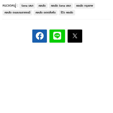
หมวดหมู่ :
Sena เสนา
คอนโด
คอนโด Sena เสนา
คอนโด กรุงเทพ
คอนโด ถนนบรมราชชนนี
คอนโด เขตตลิ่งชัน
รีวิว คอนโด