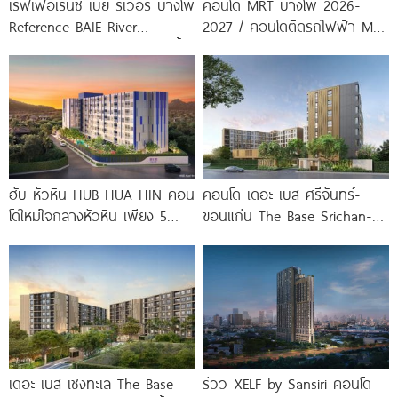
เรฟเฟอเรนซ์ เบย์ ริเวอร์ บางโพ
คอนโด MRT บางโพ 2026-
Reference BAIE River
2027 / คอนโดติดรถไฟฟ้า MRT
Bangpho ดีไซน์คอนโดใหม่ริมน้ำ
บางโพ
จาก
ฮับ หัวหิน HUB HUA HIN คอน
คอนโด เดอะ เบส ศรีจันทร์-
โดใหม่ใจกลางหัวหิน เพียง 5
ขอนแก่น The Base Srichan-
นาที* ถึง
Khonkaen ใกล้ Central
ขอนแก่น
เดอะ เบส เชิงทะเล The Base
รีวิว XELF by Sansiri คอนโด