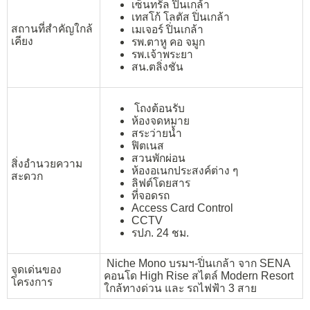
เซ็นทรัล ปิ่นเกล้า
เทสโก้ โลตัส ปิ่นเกล้า
สถานที่สำคัญใกล้
เมเจอร์ ปิ่นเกล้า
เคียง
รพ.ตาหู คอ จมูก
รพ.เจ้าพระยา
สน.ตลิ่งชัน
โถงต้อนรับ
ห้องจดหมาย
สระว่ายน้ำ
ฟิตเนส
สวนพักผ่อน
สิ่งอำนวยความ
ห้องอเนกประสงค์ต่าง ๆ
สะดวก
ลิฟต์โดยสาร
ที่จอดรถ
Access Card Control
CCTV
รปภ. 24 ชม.
Niche Mono บรมฯ-ปิ่นเกล้า จาก SENA
จุดเด่นของ
คอนโด High Rise สไตล์ Modern Resort
โครงการ
ใกล้ทางด่วน และ รถไฟฟ้า 3 สาย