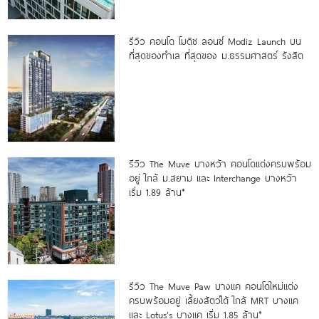
รีวิว คอนโด โมดิซ ลอนซ์ Modiz Launch บน
ที่สุดของทำเล ที่สุดของ ม.ธรรมศาสตร์ รังสิต
รีวิว The Muve บางหว้า คอนโดแต่งครบพร้อม
อยู่ ใกล้ ม.สยาม และ Interchange บางหว้า
เริ่ม 1.89 ล้าน*
รีวิว The Muve Paw บางแค คอนโดใหม่แต่ง
ครบพร้อมอยู่ เลี้ยงสัตว์ได้ ใกล้ MRT บางแค
และ Lotus’s บางแค เริ่ม 1.85 ล้าน*