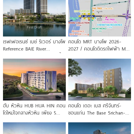
เรฟเฟอเรนซ์ เบย์ ริเวอร์ บางโพ
คอนโด MRT บางโพ 2026-
Reference BAIE River
2027 / คอนโดติดรถไฟฟ้า MRT
Bangpho ดีไซน์คอนโดใหม่ริมน้ำ
บางโพ
จาก
ฮับ หัวหิน HUB HUA HIN คอน
คอนโด เดอะ เบส ศรีจันทร์-
โดใหม่ใจกลางหัวหิน เพียง 5
ขอนแก่น The Base Srichan-
นาที* ถึง
Khonkaen ใกล้ Central
ขอนแก่น