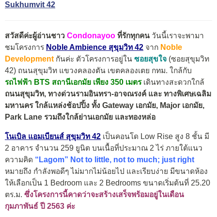
Sukhumvit 42
สวัสดีค่ะผู้อ่านชาว
Condonayoo
ที่รักทุกคน
วันนี้เราจะพามา
ชมโครงการ
Noble Ambience
สุขุมวิท 42
จาก
Noble
Development
กันค่ะ ตัวโครงการอยู่ใน
ซอยสุขใจ
(ซอยสุขุมวิท
42) ถนนสุขุมวิท แขวงคลองตัน เขตคลองเตย กทม.
ใกล้กับ
รถไฟฟ้า BTS สถานีเอกมัย เพียง 350 เมตร
เดินทางสะดวกใกล้
ถนนสุขุมวิท,
ทางด่วนรามอินทรา-อาจณรงค์ และ ทางพิเศษเฉลิม
มหานคร ใกล้แหล่งช้อปปิ้ง ทั้ง Gateway เอกมัย, Major เอกมัย,
Park Lane รวมถึงใกล้ย่านเอกมัย และทองหล่อ
โนเบิล แอมเบียนส์ สุขุมวิท 42
เป็นคอนโด Low Rise สูง 8 ชั้น มี
2 อาคาร จำนวน 259 ยูนิต บนเนื้อที่ประมาณ 2 ไร่ ภายใต้แนว
ความคิด
“Lagom” Not to little, not to much; just right
หมายถึง กำลังพอดีๆ ไม่มากไม่น้อยไป และเรียบง่าย มีขนาดห้อง
ให้เลือกเป็น 1 Bedroom และ 2 Bedrooms ขนาดเริ่มต้นที่ 25.20
ตร.ม.
ซึ่งโครงการนี้คาดว่าจะสร้างเสร็จพร้อมอยู่ในเดือน
กุมภาพันธ์ ปี 2563 ค่ะ