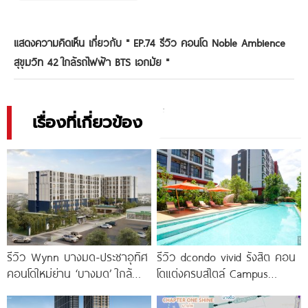
แสดงความคิดเห็น เกี่ยวกับ "
EP.74 รีวิว คอนโด Noble Ambience
สุขุมวิท 42 ใกล้รถไฟฟ้า BTS เอกมัย
"
เรื่องที่เกี่ยวข้อง
รีวิว Wynn บางมด-ประชาอุทิศ
รีวิว dcondo vivid รังสิต คอน
คอนโดใหม่ย่าน ‘บางมด’ ใกล้
โดแต่งครบสไตล์ Campus
มจธ., ทางด่วน และรถไฟฟ้า
Condo ตรงข้าม ม.กรุงเทพ
สายสีม่วง
พร้อมรับ-ส่ง