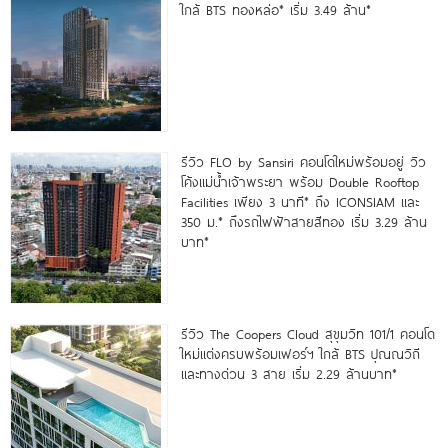
ใกล้ BTS ทองหล่อ* เริ่ม 3.49 ล้าน*
รีวิว FLO by Sansiri คอนโดใหม่พร้อมอยู่ วิว
โค้งแม่น้ำเจ้าพระยา พร้อม Double Rooftop
Facilities เพียง 3 นาที* ถึง ICONSIAM และ
350 ม.* ถึงรถไฟฟ้าสายสีทอง เริ่ม 3.29 ล้าน
บาท*
รีวิว The Coopers Cloud สุขุมวิท 101/1 คอนโด
ใหม่แต่งครบพร้อมเฟอร์ฯ ใกล้ BTS ปุณณวิถี
และทางด่วน 3 สาย เริ่ม 2.29 ล้านบาท*