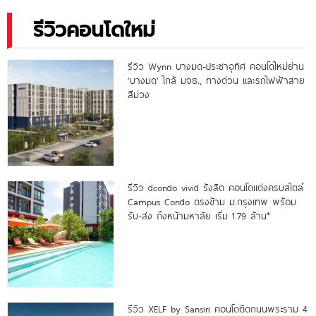
รีวิวคอนโดใหม่
รีวิว Wynn บางมด-ประชาอุทิศ คอนโดใหม่ย่าน
‘บางมด’ ใกล้ มจธ., ทางด่วน และรถไฟฟ้าสาย
สีม่วง
รีวิว dcondo vivid รังสิต คอนโดแต่งครบสไตล์
Campus Condo ตรงข้าม ม.กรุงเทพ พร้อม
รับ-ส่ง ถึงหน้ามหาลัย เริ่ม 1.79 ล้าน*
รีวิว XELF by Sansiri คอนโดติดถนนพระราม 4