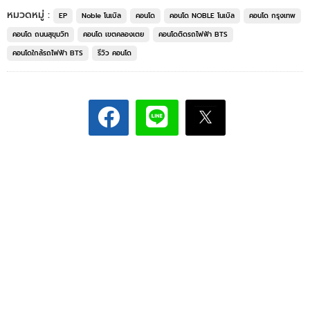
หมวดหมู่ :
EP
Noble โนเบิล
คอนโด
คอนโด NOBLE โนเบิล
คอนโด กรุงเทพ
คอนโด ถนนสุขุมวิท
คอนโด เขตคลองเตย
คอนโดติดรถไฟฟ้า BTS
คอนโดใกล้รถไฟฟ้า BTS
รีวิว คอนโด