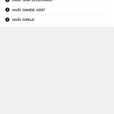
คอนโด SIAMESE ASSET
คอนโด SUPALAI
คอนโด THE CUBE
คอนโด Utility Real Estate
คอนโด WITHITHAI REAL ESTATE
พลัมคอนโด อีสต์ ลาดพร้าว
คอนโดติดรถไฟฟ้า
Life รัชดา-พระราม 9
Aspire วิภา-วิคตอรี่
PHYLL พหลฯ 59 สเตชั่น