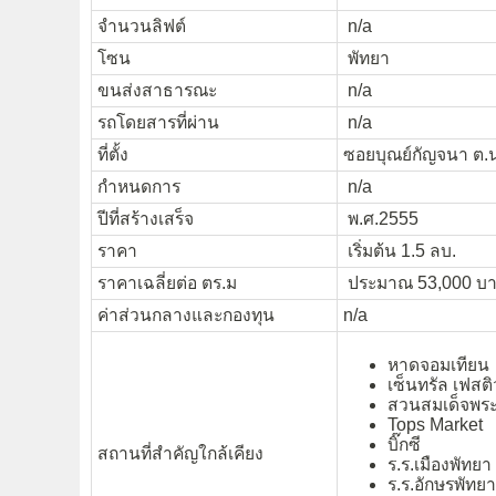
จำนวนลิฟต์
n/a
โซน
พัทยา
ขนส่งสาธารณะ
n/a
รถโดยสารที่ผ่าน
n/a
ที่ตั้ง
ซอยบุณย์กัญจนา ต.น
กำหนดการ
n/a
ปีที่สร้างเสร็จ
พ.ศ.2555
ราคา
เริ่มต้น 1.5 ลบ.
ราคาเฉลี่ยต่อ ตร.ม
ประมาณ 53,000 บา
ค่าส่วนกลางและกองทุน
n/a
หาดจอมเทียน
เซ็นทรัล เฟสติ
สวนสมเด็จพระนา
Tops Market
บิ๊กซี
สถานที่สำคัญใกล้เคียง
ร.ร.เมืองพัทยา
ร.ร.อักษรพัทยา