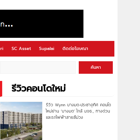
ri
SC Asset
Supalai
ติดต่อโฆษณา
ค้นหา
รีวิวคอนโดใหม่
รีวิว Wynn บางมด-ประชาอุทิศ คอนโด
ใหม่ย่าน ‘บางมด’ ใกล้ มจธ., ทางด่วน
และรถไฟฟ้าสายสีม่วง