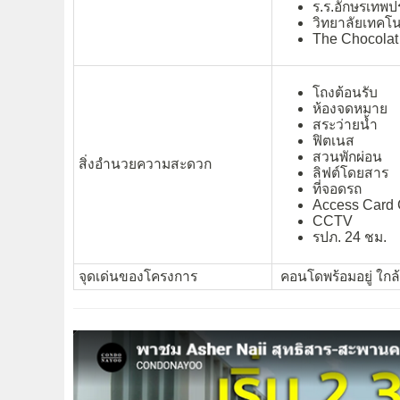
ร.ร.อักษรเทพปร
วิทยาลัยเทคโ
The Chocolat 
โถงต้อนรับ
ห้องจดหมาย
สระว่ายน้ำ
ฟิตเนส
สวนพักผ่อน
สิ่งอำนวยความสะดวก
ลิฟต์โดยสาร
ที่จอดรถ
Access Card 
CCTV
รปภ. 24 ชม.
จุดเด่นของโครงการ
คอนโดพร้อมอยู่ ใกล