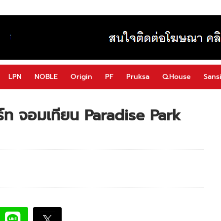
LPN
NOBLE
Origin
PF
Pruksa
Q.House
Sansi
ร์ท จอมเทียน Paradise Park