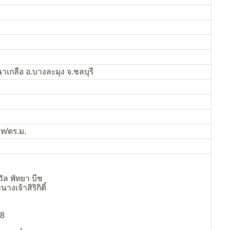
าเกลือ อ.บางละมุง จ.ชลบุรี
ท/ตร.ม.
วัล พัทยา บีช
งเจ้าสิริกิติ์
 8