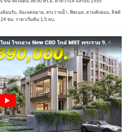
 ขนาดเริ่มต้น 36.00 ตร.ม. คาดว่าแล้วเสร็จปี 2555
นรับ, ห้องจดหมาย, สระว่ายน้ำ, ฟิตเนส, สวนพักผ่อน, ลิฟต์
24 ชม. ราคาเริ่มต้น 1.5 ลบ.