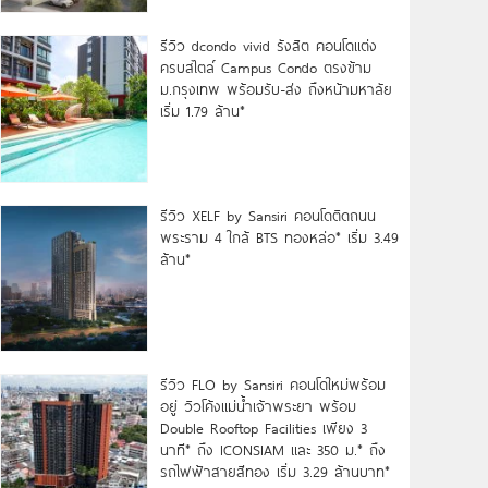
รีวิว dcondo vivid รังสิต คอนโดแต่ง
ครบสไตล์ Campus Condo ตรงข้าม
ม.กรุงเทพ พร้อมรับ-ส่ง ถึงหน้ามหาลัย
เริ่ม 1.79 ล้าน*
รีวิว XELF by Sansiri คอนโดติดถนน
พระราม 4 ใกล้ BTS ทองหล่อ* เริ่ม 3.49
ล้าน*
รีวิว FLO by Sansiri คอนโดใหม่พร้อม
อยู่ วิวโค้งแม่น้ำเจ้าพระยา พร้อม
Double Rooftop Facilities เพียง 3
นาที* ถึง ICONSIAM และ 350 ม.* ถึง
รถไฟฟ้าสายสีทอง เริ่ม 3.29 ล้านบาท*