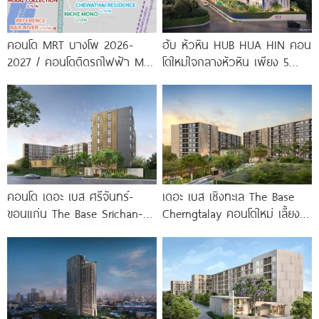
คอนโด MRT บางโพ 2026-
ฮับ หัวหิน HUB HUA HIN คอน
2027 / คอนโดติดรถไฟฟ้า MRT
โดใหม่ใจกลางหัวหิน เพียง 5
บางโพ
นาที* ถึง
คอนโด เดอะ เบส ศรีจันทร์-
เดอะ เบส เชิงทะเล The Base
ขอนแก่น The Base Srichan-
Cherngtalay คอนโดใหม่ เลี้ยง
Khonkaen ใกล้ Central
สัตว์ได้ ใกล้ Boat
ขอนแก่น