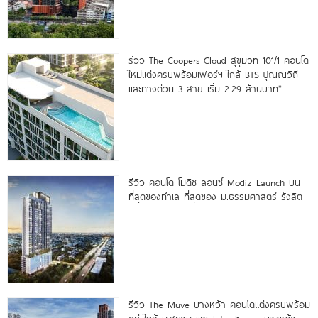
รีวิว The Coopers Cloud สุขุมวิท 101/1 คอนโด
ใหม่แต่งครบพร้อมเฟอร์ฯ ใกล้ BTS ปุณณวิถี
และทางด่วน 3 สาย เริ่ม 2.29 ล้านบาท*
รีวิว คอนโด โมดิซ ลอนซ์ Modiz Launch บน
ที่สุดของทำเล ที่สุดของ ม.ธรรมศาสตร์ รังสิต
รีวิว The Muve บางหว้า คอนโดแต่งครบพร้อม