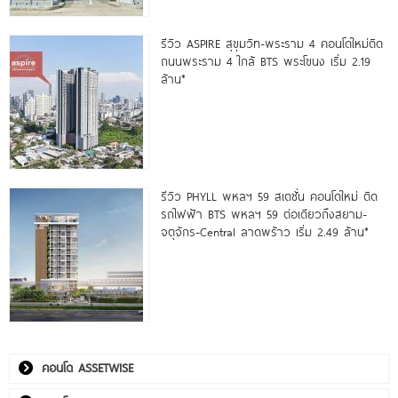
รีวิว ASPIRE สุขุมวิท-พระราม 4 คอนโดใหม่ติด
ถนนพระราม 4 ใกล้ BTS พระโขนง เริ่ม 2.19
ล้าน*
รีวิว PHYLL พหลฯ 59 สเตชั่น คอนโดใหม่ ติด
รถไฟฟ้า BTS พหลฯ 59 ต่อเดียวถึงสยาม-
จตุจักร-Central ลาดพร้าว เริ่ม 2.49 ล้าน*
คอนโด ASSETWISE