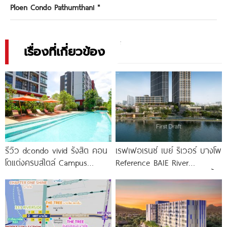
Ploen Condo Pathumthani
"
เรื่องที่เกี่ยวข้อง
รีวิว dcondo vivid รังสิต คอน
เรฟเฟอเรนซ์ เบย์ ริเวอร์ บางโพ
โดแต่งครบสไตล์ Campus
Reference BAIE River
Condo ตรงข้าม ม.กรุงเทพ
Bangpho ดีไซน์คอนโดใหม่ริมน้ำ
พร้อมรับ-ส่ง
จาก