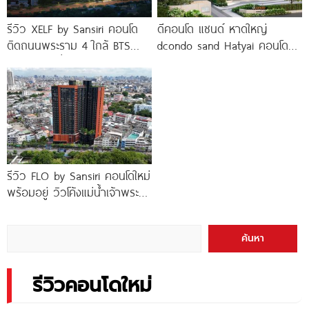
รีวิว XELF by Sansiri คอนโด
ดีคอนโด แซนด์ หาดใหญ่
ติดถนนพระราม 4 ใกล้ BTS
dcondo sand Hatyai คอนโด
ทองหล่อ* เริ่ม
พร้อมอยู่สไตล์รีสอร์ท เพียง 10
นาที*
รีวิว FLO by Sansiri คอนโดใหม่
พร้อมอยู่ วิวโค้งแม่น้ำเจ้าพระยา
พร้อม Double Rooftop
Facilities
ค้นหา
รีวิวคอนโดใหม่