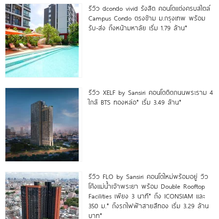
รีวิว dcondo vivid รังสิต คอนโดแต่งครบสไตล์
Campus Condo ตรงข้าม ม.กรุงเทพ พร้อม
รับ-ส่ง ถึงหน้ามหาลัย เริ่ม 1.79 ล้าน*
รีวิว XELF by Sansiri คอนโดติดถนนพระราม 4
ใกล้ BTS ทองหล่อ* เริ่ม 3.49 ล้าน*
รีวิว FLO by Sansiri คอนโดใหม่พร้อมอยู่ วิว
โค้งแม่น้ำเจ้าพระยา พร้อม Double Rooftop
Facilities เพียง 3 นาที* ถึง ICONSIAM และ
350 ม.* ถึงรถไฟฟ้าสายสีทอง เริ่ม 3.29 ล้าน
บาท*