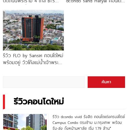
ติดถนนพระราม 4 ใกล้ BTS
dcondo sand Hatyai คอนโด
ทองหล่อ* เริ่ม
พร้อมอยู่สไตล์รีสอร์ท เพียง 10
นาที*
รีวิว FLO by Sansiri คอนโดใหม่
พร้อมอยู่ วิวโค้งแม่น้ำเจ้าพระยา
พร้อม Double Rooftop
Facilities
ค้นหา
รีวิวคอนโดใหม่
รีวิว dcondo vivid รังสิต คอนโดแต่งครบสไตล์
Campus Condo ตรงข้าม ม.กรุงเทพ พร้อม
รับ-ส่ง ถึงหน้ามหาลัย เริ่ม 1.79 ล้าน*