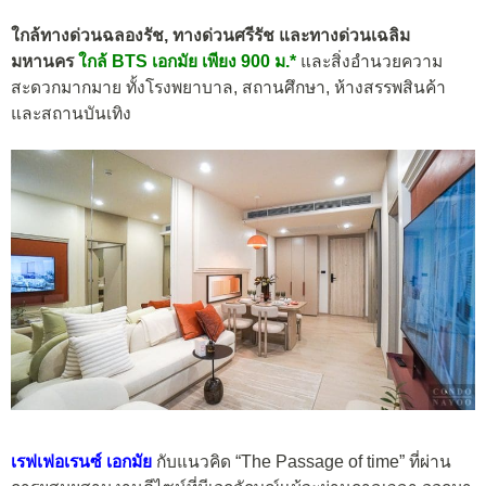
ใกล้ทางด่วนฉลองรัช, ทางด่วนศรีรัช และทางด่วนเฉลิม
มหานคร
ใกล้ BTS เอกมัย เพียง 900 ม.*
และสิ่งอำนวยความ
สะดวกมากมาย ทั้งโรงพยาบาล, สถานศึกษา, ห้างสรรพสินค้า
และสถานบันเทิง
เรฟเฟอเรนซ์ เอกมัย
กับแนวคิด “The Passage of time” ที่ผ่าน