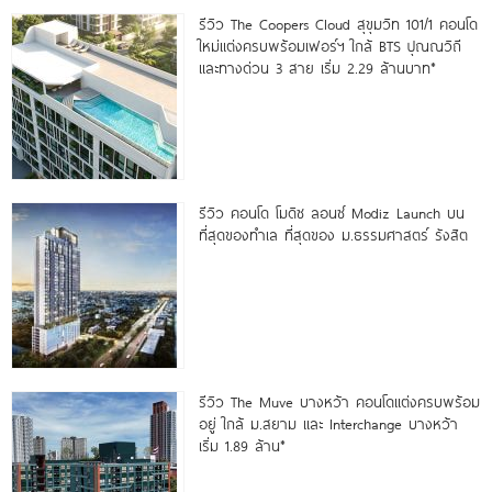
รีวิว The Coopers Cloud สุขุมวิท 101/1 คอนโด
ใหม่แต่งครบพร้อมเฟอร์ฯ ใกล้ BTS ปุณณวิถี
และทางด่วน 3 สาย เริ่ม 2.29 ล้านบาท*
รีวิว คอนโด โมดิซ ลอนซ์ Modiz Launch บน
ที่สุดของทำเล ที่สุดของ ม.ธรรมศาสตร์ รังสิต
รีวิว The Muve บางหว้า คอนโดแต่งครบพร้อม
อยู่ ใกล้ ม.สยาม และ Interchange บางหว้า
เริ่ม 1.89 ล้าน*