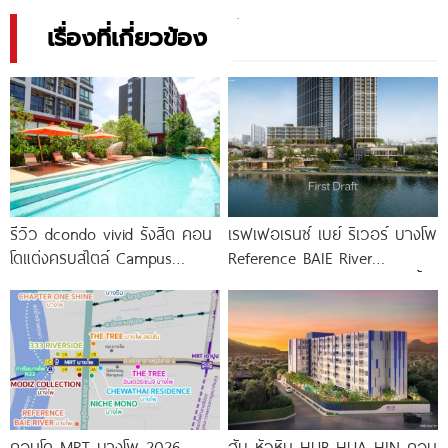
เรื่องที่เกี่ยวข้อง
รีวิว dcondo vivid รังสิต คอน
เรฟเฟอเรนซ์ เบย์ ริเวอร์ บางโพ
โดแต่งครบสไตล์ Campus
Reference BAIE River
Condo ตรงข้าม ม.กรุงเทพ
Bangpho ดีไซน์คอนโดใหม่ริมน้ำ
พร้อมรับ-ส่ง
จาก
คอนโด MRT บางโพ 2026-
ฮับ หัวหิน HUB HUA HIN คอน