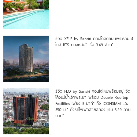
รีวิว XELF by Sansiri คอนโดติดถนนพระราม 4
ใกล้ BTS ทองหล่อ* เริ่ม 3.49 ล้าน*
รีวิว FLO by Sansiri คอนโดใหม่พร้อมอยู่ วิว
โค้งแม่น้ำเจ้าพระยา พร้อม Double Rooftop
Facilities เพียง 3 นาที* ถึง ICONSIAM และ
350 ม.* ถึงรถไฟฟ้าสายสีทอง เริ่ม 3.29 ล้าน
บาท*