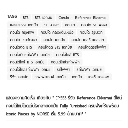
TAGS
BTS
BTS เอกมัย
Condo
Reference Ekkamai
Reference เอกมัย
SC Asset
คอนโด
คอนโด SC Asset
คอนโด กรุงเทพ
คอนโด คลองตันเหนือ
คอนโด สุขุมวิท
คอนโด เขตวัฒนา
คอนโด เอกมัย
คอนโด เอสซี แอสเสท
คอนโดติด BTS
คอนโดติด BTS เอกมัย
คอนโดติดรถไฟฟ้า
คอนโดติดรถไฟฟ้า เอกมัย
คอนโดใกล้ BTS
คอนโดใกล้ BTS เอกมัย
คอนโดใกล้รถไฟฟ้า
คอนโดใกล้รถไฟฟ้า เอกมัย
รถไฟฟ้า
รถไฟฟ้า เอกมัย
รีวิว คอนโด
เรฟเฟอเรนซ์ เอกมัย
เอกมัย
เอสซี แอสเสท
แสดงความคิดเห็น เกี่ยวกับ "
EP.553 รีวิว Reference Ekkamai ดีไซน์
คอนโดใหม่โดดเด่นใจกลางเอกมัย Fully Furnished ครบฟังก์ชันพร้อม
Iconic Pieces by NORSE เริ่ม 5.99 ล้านบาท*
"