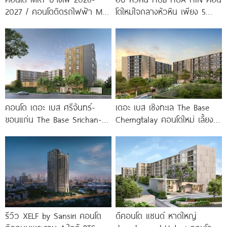
2027 / คอนโดติดรถไฟฟ้า MRT
โดใหม่ใจกลางหัวหิน เพียง 5
บางโพ
นาที* ถึง
คอนโด เดอะ เบส ศรีจันทร์-
เดอะ เบส เชิงทะเล The Base
ขอนแก่น The Base Srichan-
Cherngtalay คอนโดใหม่ เลี้ยง
Khonkaen ใกล้ Central
สัตว์ได้ ใกล้ Boat
ขอนแก่น
รีวิว XELF by Sansiri คอนโด
ดีคอนโด แซนด์ หาดใหญ่