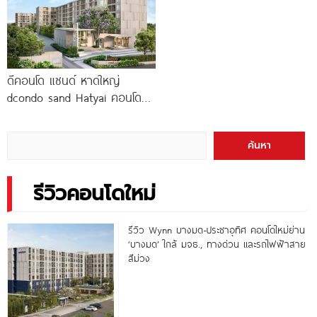
ดีคอนโด แซนด์ หาดใหญ่
dcondo sand Hatyai คอนโด
พร้อมอยู่สไตล์รีสอร์ท เพียง 10
นาที*
ค้นหา
รีวิวคอนโดใหม่
รีวิว Wynn บางมด-ประชาอุทิศ คอนโดใหม่ย่าน
‘บางมด’ ใกล้ มจธ., ทางด่วน และรถไฟฟ้าสาย
สีม่วง