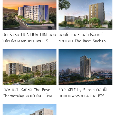
ฮับ หัวหิน HUB HUA HIN คอน
คอนโด เดอะ เบส ศรีจันทร์-
โดใหม่ใจกลางหัวหิน เพียง 5
ขอนแก่น The Base Srichan-
นาที* ถึง
Khonkaen ใกล้ Central
ขอนแก่น
เดอะ เบส เชิงทะเล The Base
รีวิว XELF by Sansiri คอนโด
Cherngtalay คอนโดใหม่ เลี้ยง
ติดถนนพระราม 4 ใกล้ BTS
สัตว์ได้ ใกล้ Boat
ทองหล่อ* เริ่ม