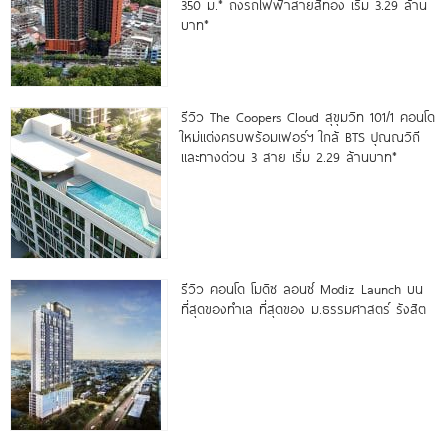
350 ม.* ถึงรถไฟฟ้าสายสีทอง เริ่ม 3.29 ล้าน
บาท*
รีวิว The Coopers Cloud สุขุมวิท 101/1 คอนโด
ใหม่แต่งครบพร้อมเฟอร์ฯ ใกล้ BTS ปุณณวิถี
และทางด่วน 3 สาย เริ่ม 2.29 ล้านบาท*
รีวิว คอนโด โมดิซ ลอนซ์ Modiz Launch บน
ที่สุดของทำเล ที่สุดของ ม.ธรรมศาสตร์ รังสิต