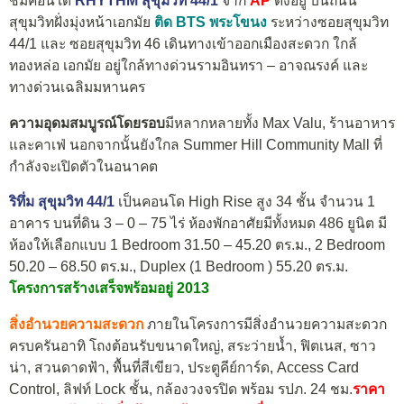
ชมคอนโด
RHYTHM สุขุมวิท 44/1
จาก
AP
ตั้งอยู่ บนถนน
สุขุมวิทฝั่งมุ่งหน้าเอกมัย
ติด BTS พระโขนง
ระหว่างซอยสุขุมวิท
44/1 และ ซอยสุขุมวิท 46 เดินทางเข้าออกเมืองสะดวก ใกล้
ทองหล่อ เอกมัย อยู่ใกล้ทางด่วนรามอินทรา – อาจณรงค์ และ
ทางด่วนเฉลิมมหานคร
ความอุดมสมบูรณ์โดยรอบ
มีหลากหลายทั้ง Max Valu, ร้านอาหาร
และคาเฟ่ นอกจากนั้นยังใกล Summer Hill Community Mall ที่
กำลังจะเปิดตัวในอนาคต
ริทึ่ม สุขุมวิท 44/1
เป็นคอนโด High Rise สูง 34 ชั้น จำนวน 1
อาคาร บนที่ดิน 3 – 0 – 75 ไร่ ห้องพักอาศัยมีทั้งหมด 486 ยูนิต มี
ห้องให้เลือกแบบ 1 Bedroom 31.50 – 45.20 ตร.ม., 2 Bedroom
50.20 – 68.50 ตร.ม., Duplex (1 Bedroom ) 55.20 ตร.ม.
โครงการสร้างเสร็จพร้อมอยู่ 2013
สิ่งอำนวยความสะดวก
ภายในโครงการมีสิ่งอำนวยความสะดวก
ครบครันอาทิ โถงต้อนรับขนาดใหญ่, สระว่ายน้ำ, ฟิตเนส, ซาว
น่า, สวนดาดฟ้า, พื้นที่สีเขียว, ประตูคีย์การ์ด, Access Card
Control, ลิฟท์ Lock ชั้น, กล้องวงจรปิด พร้อม รปภ. 24 ชม.
ราคา