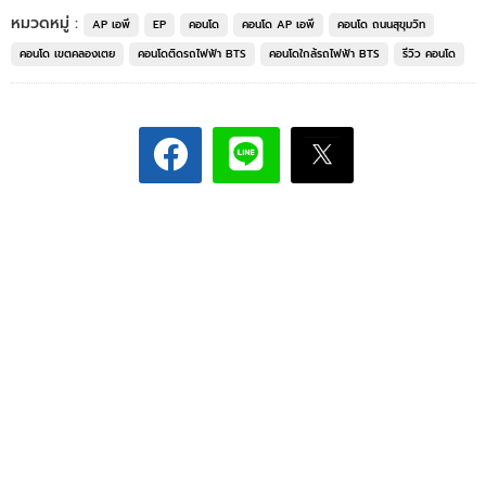
หมวดหมู่ :
AP เอพี
EP
คอนโด
คอนโด AP เอพี
คอนโด ถนนสุขุมวิท
คอนโด เขตคลองเตย
คอนโดติดรถไฟฟ้า BTS
คอนโดใกล้รถไฟฟ้า BTS
รีวิว คอนโด