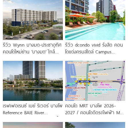
รีวิว Wynn บางมด-ประชาอุทิศ
รีวิว dcondo vivid รังสิต คอน
คอนโดใหม่ย่าน ‘บางมด’ ใกล้
โดแต่งครบสไตล์ Campus
มจธ., ทางด่วน และรถไฟฟ้า
Condo ตรงข้าม ม.กรุงเทพ
สายสีม่วง
พร้อมรับ-ส่ง
เรฟเฟอเรนซ์ เบย์ ริเวอร์ บางโพ
คอนโด MRT บางโพ 2026-
Reference BAIE River
2027 / คอนโดติดรถไฟฟ้า MRT
Bangpho ดีไซน์คอนโดใหม่ริมน้ำ
บางโพ
จาก