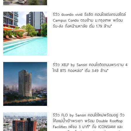
รีวิว dcondo vivid รังสิต คอนโดแต่งครบสไตล์
Campus Condo ตรงข้าม ม.กรุงเทพ พร้อม
รับ-ส่ง ถึงหน้ามหาลัย เริ่ม 1.79 ล้าน*
รีวิว XELF by Sansiri คอนโดติดถนนพระราม 4
ใกล้ BTS ทองหล่อ* เริ่ม 3.49 ล้าน*
รีวิว FLO by Sansiri คอนโดใหม่พร้อมอยู่ วิว
โค้งแม่น้ำเจ้าพระยา พร้อม Double Rooftop
Facilities เพียง 3 นาที* ถึง ICONSIAM และ