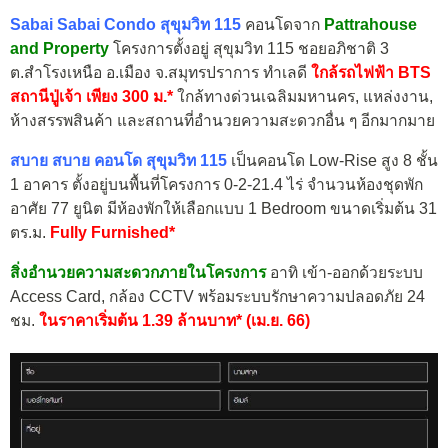
Sabai Sabai Condo สุขุมวิท 115
คอนโดจาก
Pattrahouse
and Property
โครงการตั้งอยู่ สุขุมวิท 115 ชอยอภิชาติ 3
ต.สำโรงเหนือ อ.เมือง จ.สมุทรปราการ ทำเลดี
ใกล้รถไฟฟ้า BTS
สถานีปู่เจ้า เพียง 300 ม.*
ใกล้ทางด่วนเฉลิมมหานคร, แหล่งงาน,
ห้างสรรพสินค้า และสถานที่อำนวยความสะดวกอื่น ๆ อีกมากมาย
สบาย สบาย คอนโด สุขุมวิท 115
เป็นคอนโด Low-Rise สูง 8 ชั้น
1 อาคาร ตั้งอยู่บนพื้นที่โครงการ 0-2-21.4 ไร่ จำนวนห้องชุดพัก
อาศัย 77 ยูนิต มีห้องพักให้เลือกแบบ 1 Bedroom ขนาดเริ่มต้น 31
ตร.ม.
Fully Furnished*
สิ่งอำนวยความสะดวกภายในโครงการ
อาทิ เข้า-ออกด้วยระบบ
Access Card, กล้อง CCTV พร้อมระบบรักษาความปลอดภัย 24
ชม.
ในราคาเริ่มต้น 1.39 ล้านบาท* (เม.ย. 66)