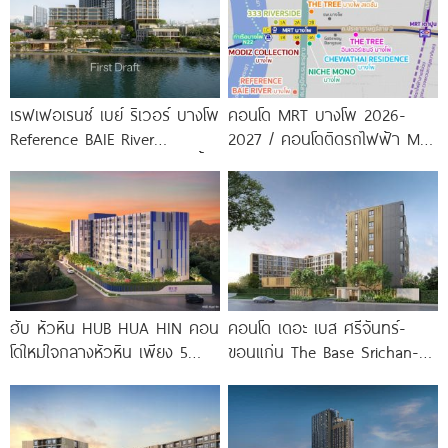
เรฟเฟอเรนซ์ เบย์ ริเวอร์ บางโพ
คอนโด MRT บางโพ 2026-
Reference BAIE River
2027 / คอนโดติดรถไฟฟ้า MRT
Bangpho ดีไซน์คอนโดใหม่ริมน้ำ
บางโพ
จาก
ฮับ หัวหิน HUB HUA HIN คอน
คอนโด เดอะ เบส ศรีจันทร์-
โดใหม่ใจกลางหัวหิน เพียง 5
ขอนแก่น The Base Srichan-
นาที* ถึง
Khonkaen ใกล้ Central
ขอนแก่น