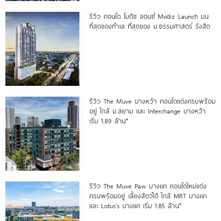
รีวิว คอนโด โมดิซ ลอนซ์ Modiz Launch บน
ที่สุดของทำเล ที่สุดของ ม.ธรรมศาสตร์ รังสิต
รีวิว The Muve บางหว้า คอนโดแต่งครบพร้อม
อยู่ ใกล้ ม.สยาม และ Interchange บางหว้า
เริ่ม 1.89 ล้าน*
รีวิว The Muve Paw บางแค คอนโดใหม่แต่ง
ครบพร้อมอยู่ เลี้ยงสัตว์ได้ ใกล้ MRT บางแค
และ Lotus’s บางแค เริ่ม 1.85 ล้าน*