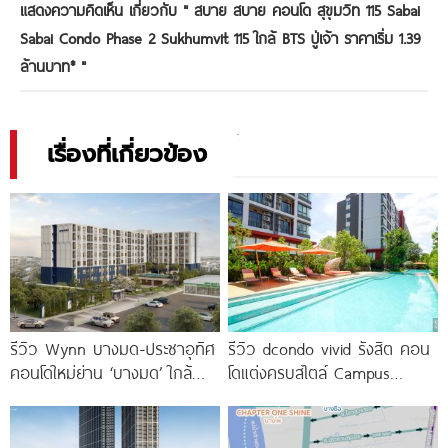
แสดงความคิดเห็น เกี่ยวกับ "
สบาย สบาย คอนโด สุขุมวิท 115 Sabai
Sabai Condo Phase 2 Sukhumvit 115 ใกล้ BTS ปู่เจ้า ราคาเริ่ม 1.39
ล้านบาท*
"
เรื่องที่เกี่ยวข้อง
รีวิว Wynn บางมด-ประชาอุทิศ
รีวิว dcondo vivid รังสิต คอน
คอนโดใหม่ย่าน ‘บางมด’ ใกล้
โดแต่งครบสไตล์ Campus
มจธ., ทางด่วน และรถไฟฟ้า
Condo ตรงข้าม ม.กรุงเทพ
สายสีม่วง
พร้อมรับ-ส่ง