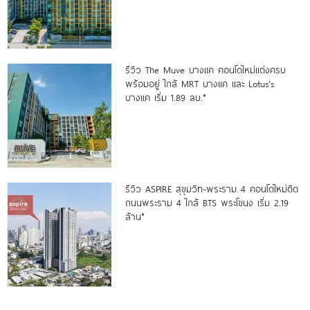
รีวิว The Muve บางแค คอนโดใหม่แต่งครบ
พร้อมอยู่ ใกล้ MRT บางแค และ Lotus’s
บางแค เริ่ม 1.89 ลบ.*
รีวิว ASPIRE สุขุมวิท-พระราม 4 คอนโดใหม่ติด
ถนนพระราม 4 ใกล้ BTS พระโขนง เริ่ม 2.19
ล้าน*