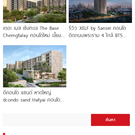
เดอะ เบส เชิงทะเล The Base
รีวิว XELF by Sansiri คอนโด
Cherngtalay คอนโดใหม่ เลี้ยง
ติดถนนพระราม 4 ใกล้ BTS
สัตว์ได้ ใกล้ Boat
ทองหล่อ* เริ่ม
ดีคอนโด แซนด์ หาดใหญ่
dcondo sand Hatyai คอนโด
พร้อมอยู่สไตล์รีสอร์ท เพียง 10
นาที*
ค้นหา