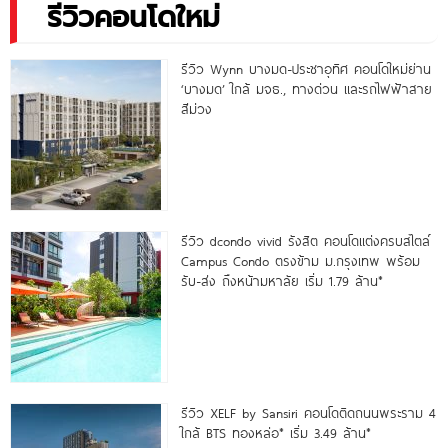
รีวิวคอนโดใหม่
รีวิว Wynn บางมด-ประชาอุทิศ คอนโดใหม่ย่าน
‘บางมด’ ใกล้ มจธ., ทางด่วน และรถไฟฟ้าสาย
สีม่วง
รีวิว dcondo vivid รังสิต คอนโดแต่งครบสไตล์
Campus Condo ตรงข้าม ม.กรุงเทพ พร้อม
รับ-ส่ง ถึงหน้ามหาลัย เริ่ม 1.79 ล้าน*
รีวิว XELF by Sansiri คอนโดติดถนนพระราม 4
ใกล้ BTS ทองหล่อ* เริ่ม 3.49 ล้าน*