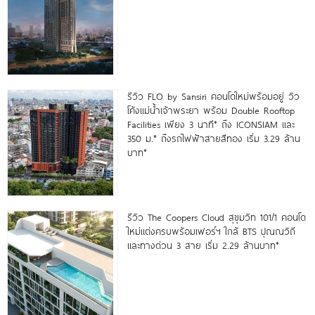
รีวิว FLO by Sansiri คอนโดใหม่พร้อมอยู่ วิว
โค้งแม่น้ำเจ้าพระยา พร้อม Double Rooftop
Facilities เพียง 3 นาที* ถึง ICONSIAM และ
350 ม.* ถึงรถไฟฟ้าสายสีทอง เริ่ม 3.29 ล้าน
บาท*
รีวิว The Coopers Cloud สุขุมวิท 101/1 คอนโด
ใหม่แต่งครบพร้อมเฟอร์ฯ ใกล้ BTS ปุณณวิถี
และทางด่วน 3 สาย เริ่ม 2.29 ล้านบาท*