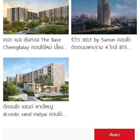
เดอะ เบส เชิงทะเล The Base
รีวิว XELF by Sansiri คอนโด
Cherngtalay คอนโดใหม่ เลี้ยง
ติดถนนพระราม 4 ใกล้ BTS
สัตว์ได้ ใกล้ Boat
ทองหล่อ* เริ่ม
ดีคอนโด แซนด์ หาดใหญ่
dcondo sand Hatyai คอนโด
พร้อมอยู่สไตล์รีสอร์ท เพียง 10
นาที*
ค้นหา