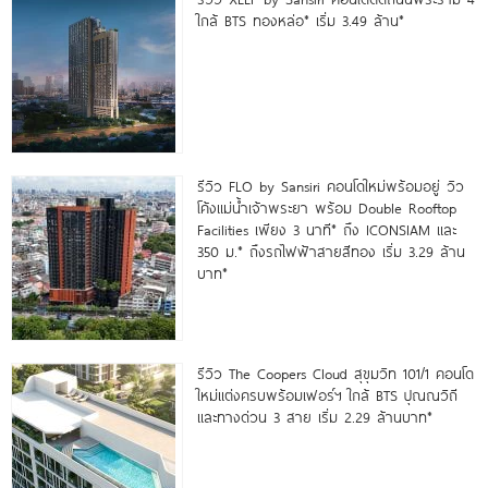
ใกล้ BTS ทองหล่อ* เริ่ม 3.49 ล้าน*
รีวิว FLO by Sansiri คอนโดใหม่พร้อมอยู่ วิว
โค้งแม่น้ำเจ้าพระยา พร้อม Double Rooftop
Facilities เพียง 3 นาที* ถึง ICONSIAM และ
350 ม.* ถึงรถไฟฟ้าสายสีทอง เริ่ม 3.29 ล้าน
บาท*
รีวิว The Coopers Cloud สุขุมวิท 101/1 คอนโด
ใหม่แต่งครบพร้อมเฟอร์ฯ ใกล้ BTS ปุณณวิถี
และทางด่วน 3 สาย เริ่ม 2.29 ล้านบาท*