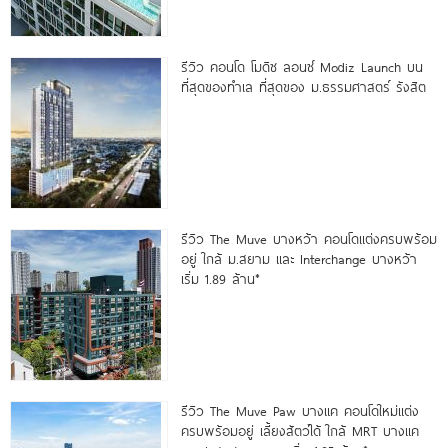
รีวิว คอนโด โมดิซ ลอนซ์ Modiz Launch บน
ที่สุดของทำเล ที่สุดของ ม.ธรรมศาสตร์ รังสิต
รีวิว The Muve บางหว้า คอนโดแต่งครบพร้อม
อยู่ ใกล้ ม.สยาม และ Interchange บางหว้า
เริ่ม 1.89 ล้าน*
รีวิว The Muve Paw บางแค คอนโดใหม่แต่ง
ครบพร้อมอยู่ เลี้ยงสัตว์ได้ ใกล้ MRT บางแค