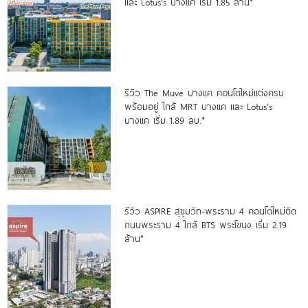
และ Lotus’s บางแค เริ่ม 1.85 ล้าน*
รีวิว The Muve บางแค คอนโดใหม่แต่งครบ
พร้อมอยู่ ใกล้ MRT บางแค และ Lotus’s
บางแค เริ่ม 1.89 ลบ.*
รีวิว ASPIRE สุขุมวิท-พระราม 4 คอนโดใหม่ติด
ถนนพระราม 4 ใกล้ BTS พระโขนง เริ่ม 2.19
ล้าน*