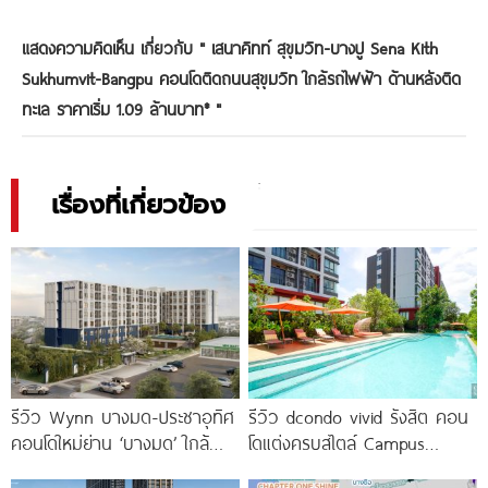
แสดงความคิดเห็น เกี่ยวกับ "
เสนาคิทท์ สุขุมวิท-บางปู Sena Kith
Sukhumvit-Bangpu คอนโดติดถนนสุขุมวิท ใกล้รถไฟฟ้า ด้านหลังติด
ทะเล ราคาเริ่ม 1.09 ล้านบาท*
"
เรื่องที่เกี่ยวข้อง
รีวิว Wynn บางมด-ประชาอุทิศ
รีวิว dcondo vivid รังสิต คอน
คอนโดใหม่ย่าน ‘บางมด’ ใกล้
โดแต่งครบสไตล์ Campus
มจธ., ทางด่วน และรถไฟฟ้า
Condo ตรงข้าม ม.กรุงเทพ