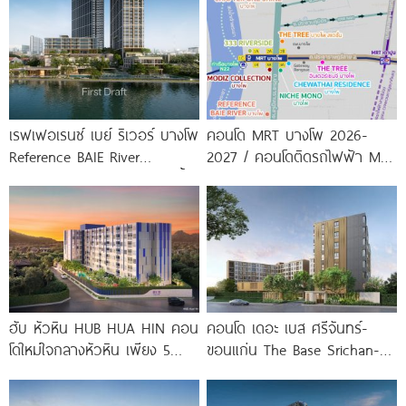
สายสีม่วง
พร้อมรับ-ส่ง
เรฟเฟอเรนซ์ เบย์ ริเวอร์ บางโพ
คอนโด MRT บางโพ 2026-
Reference BAIE River
2027 / คอนโดติดรถไฟฟ้า MRT
Bangpho ดีไซน์คอนโดใหม่ริมน้ำ
บางโพ
จาก
ฮับ หัวหิน HUB HUA HIN คอน
คอนโด เดอะ เบส ศรีจันทร์-
โดใหม่ใจกลางหัวหิน เพียง 5
ขอนแก่น The Base Srichan-
นาที* ถึง
Khonkaen ใกล้ Central
ขอนแก่น