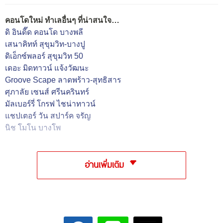
คอนโดใหม่ ทำเลอื่นๆ ที่น่าสนใจ…
ดิ อินดี๊ด คอนโด บางพลี
เสนาคิทท์ สุขุมวิท-บางปู
ดิเอ็กซ์พลอร์ สุขุมวิท 50
เดอะ มิดทาวน์ แจ้งวัฒนะ
Groove Scape ลาดพร้าว-สุทธิสาร
ศุภาลัย เซนส์ ศรีนครินทร์
มัลเบอร์รี่ โกรฟ ไชน่าทาวน์
แชปเตอร์ วัน สปาร์ค จรัญ
นิช โมโน บางโพ
อ่านเพิ่มเติม