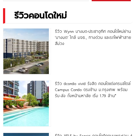
รีวิวคอนโดใหม่
รีวิว Wynn บางมด-ประชาอุทิศ คอนโดใหม่ย่าน
‘บางมด’ ใกล้ มจธ., ทางด่วน และรถไฟฟ้าสาย
สีม่วง
รีวิว dcondo vivid รังสิต คอนโดแต่งครบสไตล์
Campus Condo ตรงข้าม ม.กรุงเทพ พร้อม
รับ-ส่ง ถึงหน้ามหาลัย เริ่ม 1.79 ล้าน*
รีวิว XELF by Sansiri คอนโดติดถนนพระราม 4