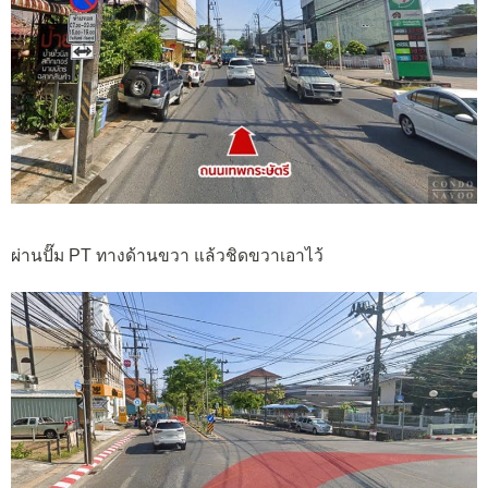
ผ่านปั๊ม PT ทางด้านขวา แล้วชิดขวาเอาไว้