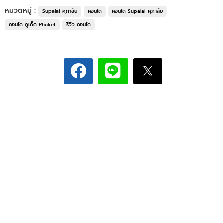
หมวดหมู่ :
Supalai ศุภาลัย
คอนโด
คอนโด Supalai ศุภาลัย
คอนโด ภูเก็ต Phuket
รีวิว คอนโด