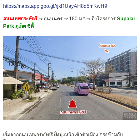
https://maps.app.goo.gl/rjxRUayAH8q5mKwH9
ถนนเทพกระษัตรี
⇒ ถนนนคร ⇒ 180 ม.* ⇒ ถึงโครงการ
Supalai
Park ภูเก็ต ซิตี้
เริ่มจากถนนเทพกระษัตรี ฝั่งมุ่งหน้าเข้าตัวเมือง ตรงข้ามกับ