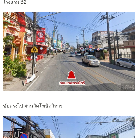
โรงแรม B2
ขับตรงไป ผ่านวัดโฆษิตวิหาร