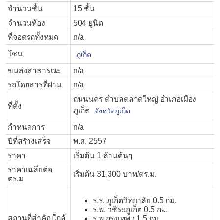
จำนวนชั้น
15 ชั้น
จำนวนห้อง
504 ยูนิต
ที่จอดรถทั้งหมด
n/a
โซน
ภูเก็ต
ขนส่งสาธารณะ
n/a
รถโดยสารที่ผ่าน
n/a
ถนนนคร ตำบลตลาดใหญ่ อำเภอเมือง
ที่ตั้ง
ภูเก็ต
จังหวัดภูเก็ต
กำหนดการ
n/a
ปีที่สร้างเสร็จ
พ.ศ. 2557
ราคา
เริ่มต้น 1 ล้านต้นๆ
ราคาเฉลี่ยต่อ
เริ่มต้น 31,300 บาท/ตร.ม.
ตร.ม
ร.ร. ภูเก็ตวิทยาลัย 0.5 กม.
ร.พ. วชิระภูเก็ต 0.5 กม.
สถานที่สำคัญใกล้
ร.พ กรุงเทพฯ 1.5 กม.