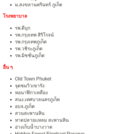
ม.สงขลานครินทร์ ภูเก็ต
โรงพยาบาล
รพ.ดีบุก
รพ.กรุงเทพ สิริโรจน์
รพ.กรุงเทพภูเก็ต
รพ.วชิระภูเก็ต
รพ.มิชชั่นภูเก็ต
อื่น ๆ
Old Town Phuket
จุดชมวิวเขารัง
หอนาฬิกาเหลือง
สนง.เทศบาลนครภูเก็ต
อบจ.ภูเก็ต
สวนสะพานหิน
หาดปลายแหลม สะพานหิน
อ่างเก็บน้ำบางวาด
Hidden Forest Elephant Reserve