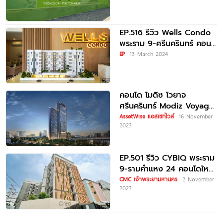
ถนนเพชรบุรี
EP.516 รีวิว Wells Condo
พระราม 9-ศรีนครินทร์ คอน
โดใหม่ฟังก์ชันตอบโจทย์ ใกล้
EP
13 March 2024
MRT ศรีกรีฑา
คอนโด โมดิซ โวยาจ
ศรีนครินทร์ Modiz Voyage
Srinakarin คอนโดใหม่ MRT
AssetWise แอสเซทไวส์
16 November
2023
ศรีกรีฑา
EP.501 รีวิว CYBIQ พระราม
9-รามคำแหง 24 คอนโดใหม่
เลี้ยงสัตว์ได้ แห่งเดียวหลัง
CMC เจ้าพระยามหานคร
2 November
2023
ม.รามคำแหง