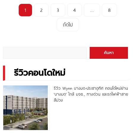
1
2
3
4
…
8
ถัดไป
ค้นหา
รีวิวคอนโดใหม่
รีวิว Wynn บางมด-ประชาอุทิศ คอนโดใหม่ย่าน
‘บางมด’ ใกล้ มจธ., ทางด่วน และรถไฟฟ้าสาย
สีม่วง