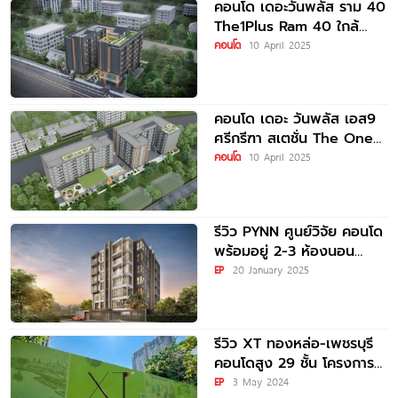
คอนโด เดอะวันพลัส ราม 40
The1Plus Ram 40 ใกล้
รถไฟฟ้าสายสีส้ม 400 ม.*
คอนโด
10 April 2025
คอนโด เดอะ วันพลัส เอส9
ศรีกรีฑา สเตชั่น The One
Plus S9
คอนโด
10 April 2025
รีวิว PYNN ศูนย์วิจัย คอนโด
พร้อมอยู่ 2-3 ห้องนอน
เลี้ยงแมวได้ บนทำเลใจกลาง
EP
20 January 2025
เพชรบุรี-พระราม 9 ใกล้
รีวิว XT ทองหล่อ-เพชรบุรี
คอนโดสูง 29 ชั้น โครงการ
ใหม่จาก แสนสิริ ทำเลดี ติด
EP
3 May 2024