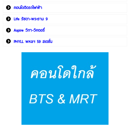
คอนโดติดรถไฟฟ้า
Life รัชดา-พระราม 9
Aspire วิภา-วิคตอรี่
PHYLL พหลฯ 59 สเตชั่น