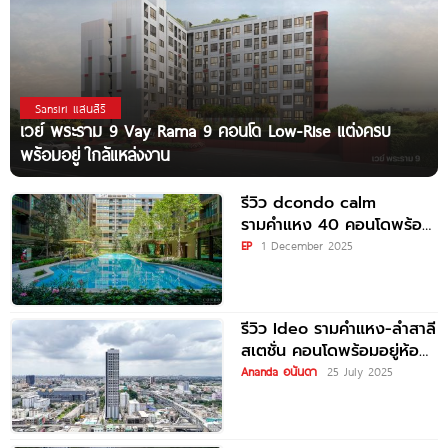
Sansiri แสนสิริ
เวย์ พระราม 9 Vay Rama 9 คอนโด Low-Rise แต่งครบ
พร้อมอยู่ ใกล้แหล่งงาน
รีวิว dcondo calm
รามคำแหง 40 คอนโดพร้อม
อยู่ จัดเต็มกับพื้นที่ส่วนกลาง
EP
1 December 2025
กว่า 1 ไร่* ใกล้รถไฟฟ้า
รีวิว Ideo รามคำแหง-ลำสาลี
สเตชั่น คอนโดพร้อมอยู่ห้อง
เพดานสูง 4.45 ม.* ใกล้
Ananda อนันดา
25 July 2025
MRT แยกลำสาลี