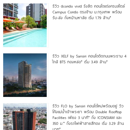
รีวิว dcondo vivid รังสิต คอนโดแต่งครบสไตล์
Campus Condo ตรงข้าม ม.กรุงเทพ พร้อม
รับ-ส่ง ถึงหน้ามหาลัย เริ่ม 1.79 ล้าน*
รีวิว XELF by Sansiri คอนโดติดถนนพระราม 4
ใกล้ BTS ทองหล่อ* เริ่ม 3.49 ล้าน*
รีวิว FLO by Sansiri คอนโดใหม่พร้อมอยู่ วิว
โค้งแม่น้ำเจ้าพระยา พร้อม Double Rooftop
Facilities เพียง 3 นาที* ถึง ICONSIAM และ
350 ม.* ถึงรถไฟฟ้าสายสีทอง เริ่ม 3.29 ล้าน
บาท*