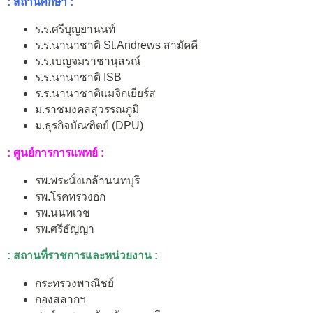
: สถานศึกษา :
ร.ร.ศรีบุญยานนท์
ร.ร.นานาชาติ St.Andrews สามัคคี
ร.ร.เบญจมราชานุสรณ์
ร.ร.นานาชาติ ISB
ร.ร.นานาชาติแมจิกเยียร์ส
ม.ราชมงคลสุวรรณภูมิ
ม.ธุรกิจบัณฑิตย์ (DPU)
: ศูนย์การการแพทย์ :
รพ.พระนั่งเกล้านนทบุรี
รพ.โรคทรวงอก
รพ.นนทเวช
รพ.ศรีธัญญา
: สถานที่ราชการและหน่วยงาน :
กระทรวงพาณิชย์
กองสลากฯ