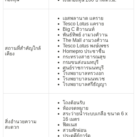
เอสพลานาด แคราย
Tesco Lotus แคราย
Big C ติวานนท์
พันธ์ทิพย์ งามวงศ์วาน
The Mall งามวงศ์วาน
Tesco Lotus พงษ์เพชร
สถานที่สำคัญใกล้
Homepro ประชาชื่น
เคียง
กระทรวงสาธารณสุข
กรมขนส่งนนทบุรี
ศูนย์ราชการนนทบุรี
โรงพยาบาลทรวงอก
โรงพยาบาลนนทเวช
โรงพยาบาลศรีธัญญา
โถงต้อนรับ
ห้องจดหมาย
สระว่ายน้ำระบบเกลือ ขนาด 6 x
16 เมตร
สิ่งอำนวยความ
ฟิตเนส
สะดวก
สวนพักผ่อน
ประตูคีย์การ์ด