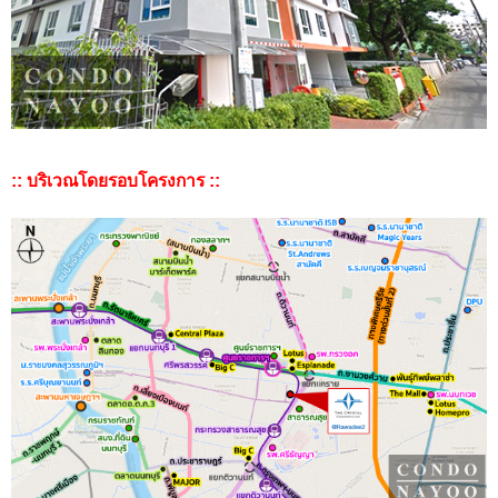
:: บริเวณโดยรอบโครงการ ::