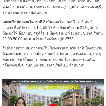
เอสพลานาด แคราย, เทสโก โลตัส แคราย, บิ๊กซี ติวานนท์, เดอะ
มอลล์ งามวงศ์วาน, กระทรวงสาธารณสุข, ศูนย์ราชการนนทบุรี,
รพ.ทรวงอก และ รพ.นนทเวช
เดอะคริสตัล คอนโด เรวดี 2
เป็นคอนโด Low Rise 8 ชั้น 1
อาคาร พื้นที่โครงการ 1-1-58 ไร่ ห้องพักอาศัยรวม 214 ยูนิต มี
ห้องพักให้เลือกแบบ สตูดิโอ, 1 ห้องนอน, 2 ห้องนอน ขนาดเริ่มต้น
29.00-50.00 ตร.ม. สร้างเสร็จพร้อมอยู่ปี 2558
สิ่งอำนวยความสะดวกภายในโครงการครบครัน อาทิ โถงต้อนรับ,
ห้องจดหมาย, สระว่ายน้ำระบบเกลือ, ฟิตเนส, สวนพักผ่อน, ประตู
คีย์การ์ด, ลิฟท์โดยสาร, ที่จอดรถ 60 คัน ไม่รวมจอดซ้อนคัน,
กล้องวงจรปิด, รปภ. 24 ชม. ราคาเริ่มต้น 1 ล้านบาท*