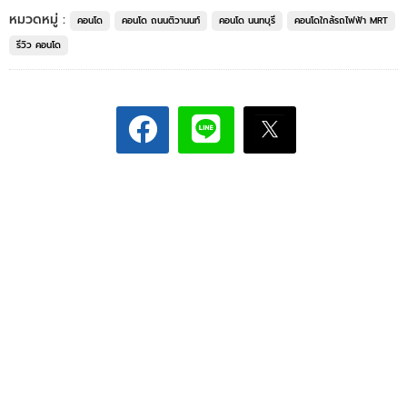
หมวดหมู่ :
คอนโด
คอนโด ถนนติวานนท์
คอนโด นนทบุรี
คอนโดใกล้รถไฟฟ้า MRT
รีวิว คอนโด