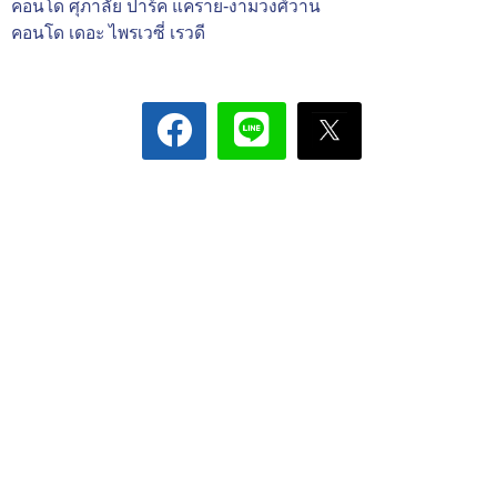
คอนโด ศุภาลัย ปาร์ค แคราย-งามวงศ์วาน
คอนโด เดอะ ไพรเวซี่ เรวดี