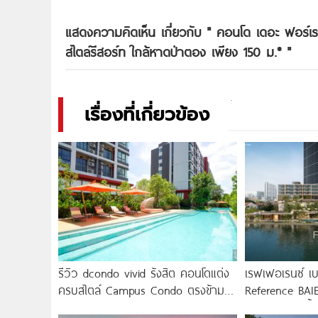
แสดงความคิดเห็น เกี่ยวกับ "
คอนโด เดอะ ฟอร์เร
สไตล์รีสอร์ท ใกล้หาดป่าตอง เพียง 150 ม.*
"
เรื่องที่เกี่ยวข้อง
รีวิว dcondo vivid รังสิต คอนโดแต่ง
เรฟเฟอเรนซ์ เบ
ครบสไตล์ Campus Condo ตรงข้าม
Reference BAIE
ม.กรุงเทพ พร้อมรับ-ส่ง
คอนโดใหม่ริมน้