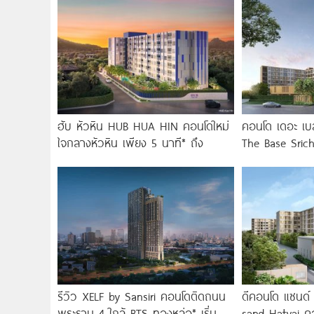
ฮับ หัวหิน HUB HUA HIN คอนโดใหม่
คอนโด เดอะ เบส
ใจกลางหัวหิน เพียง 5 นาที* ถึง
The Base Sric
Central ขอนแก
รีวิว XELF by Sansiri คอนโดติดถนน
ดีคอนโด แซนด์
พระราม 4 ใกล้ BTS ทองหล่อ* เริ่ม
sand Hatyai คอ