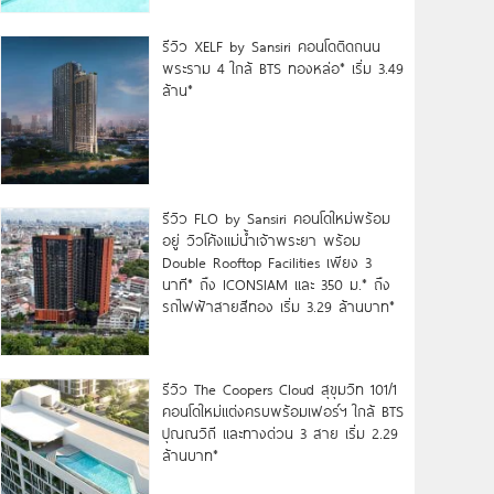
รีวิว XELF by Sansiri คอนโดติดถนน
พระราม 4 ใกล้ BTS ทองหล่อ* เริ่ม 3.49
ล้าน*
รีวิว FLO by Sansiri คอนโดใหม่พร้อม
อยู่ วิวโค้งแม่น้ำเจ้าพระยา พร้อม
Double Rooftop Facilities เพียง 3
นาที* ถึง ICONSIAM และ 350 ม.* ถึง
รถไฟฟ้าสายสีทอง เริ่ม 3.29 ล้านบาท*
รีวิว The Coopers Cloud สุขุมวิท 101/1
คอนโดใหม่แต่งครบพร้อมเฟอร์ฯ ใกล้ BTS
ปุณณวิถี และทางด่วน 3 สาย เริ่ม 2.29
ล้านบาท*