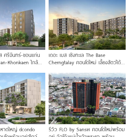
 ศรีจันทร์-ขอนแก่น
เดอะ เบส เชิงทะเล The Base
han-Khonkaen ใกล้
Cherngtalay คอนโดใหม่ เลี้ยงสัตว์ได้
่น
ใกล้ Boat
 หาดใหญ่ dcondo
รีวิว FLO by Sansiri คอนโดใหม่พร้อม
นโดพร้อมอยู่สไตล์
อยู่ วิวโค้งแม่น้ำเจ้าพระยา พร้อม