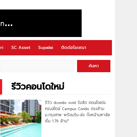
ri
SC Asset
Supalai
ติดต่อโฆษณา
ค้นหา
รีวิวคอนโดใหม่
รีวิว dcondo vivid รังสิต คอนโดแต่ง
ครบสไตล์ Campus Condo ตรงข้าม
ม.กรุงเทพ พร้อมรับ-ส่ง ถึงหน้ามหาลัย
เริ่ม 1.79 ล้าน*