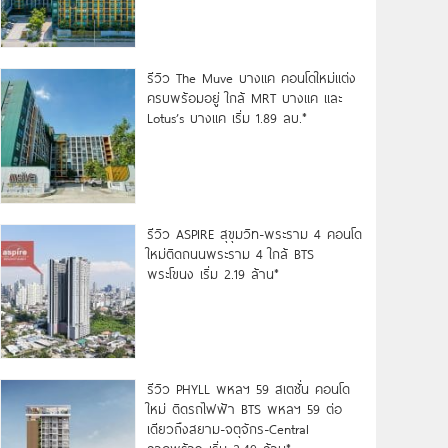
รีวิว The Muve บางแค คอนโดใหม่แต่ง
ครบพร้อมอยู่ ใกล้ MRT บางแค และ
Lotus’s บางแค เริ่ม 1.89 ลบ.*
รีวิว ASPIRE สุขุมวิท-พระราม 4 คอนโด
ใหม่ติดถนนพระราม 4 ใกล้ BTS
พระโขนง เริ่ม 2.19 ล้าน*
รีวิว PHYLL พหลฯ 59 สเตชั่น คอนโด
ใหม่ ติดรถไฟฟ้า BTS พหลฯ 59 ต่อ
เดียวถึงสยาม-จตุจักร-Central