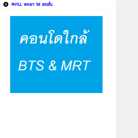
PHYLL พหลฯ 59 สเตชั่น