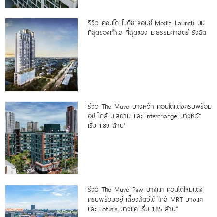
รีวิว คอนโด โมดิซ ลอนซ์ Modiz Launch บน
ที่สุดของทำเล ที่สุดของ ม.ธรรมศาสตร์ รังสิต
รีวิว The Muve บางหว้า คอนโดแต่งครบพร้อม
อยู่ ใกล้ ม.สยาม และ Interchange บางหว้า
เริ่ม 1.89 ล้าน*
รีวิว The Muve Paw บางแค คอนโดใหม่แต่ง
ครบพร้อมอยู่ เลี้ยงสัตว์ได้ ใกล้ MRT บางแค
และ Lotus’s บางแค เริ่ม 1.85 ล้าน*