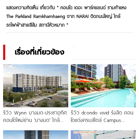
แสดงความคิดเห็น เกี่ยวกับ "
คอนโด เดอะ พาร์คแลนด์ รามคำแหง
The Parkland Ramkhamhaeng จาก NARAI ติดถนนใหญ่ ใกล้
รถไฟฟ้าสายสีส้ม สถานีหัวหมาก
"
เรื่องที่เกี่ยวข้อง
รีวิว Wynn บางมด-ประชาอุทิศ
รีวิว dcondo vivid รังสิต คอน
คอนโดใหม่ย่าน ‘บางมด’ ใกล้
โดแต่งครบสไตล์ Campus
มจธ., ทางด่วน และรถไฟฟ้า
Condo ตรงข้าม ม.กรุงเทพ
สายสีม่วง
พร้อมรับ-ส่ง