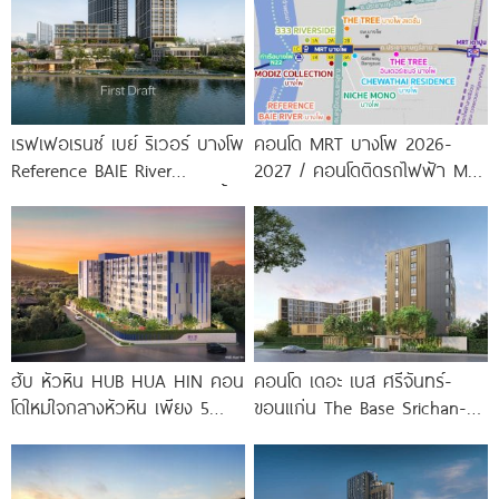
เรฟเฟอเรนซ์ เบย์ ริเวอร์ บางโพ
คอนโด MRT บางโพ 2026-
Reference BAIE River
2027 / คอนโดติดรถไฟฟ้า MRT
Bangpho ดีไซน์คอนโดใหม่ริมน้ำ
บางโพ
จาก
ฮับ หัวหิน HUB HUA HIN คอน
คอนโด เดอะ เบส ศรีจันทร์-
โดใหม่ใจกลางหัวหิน เพียง 5
ขอนแก่น The Base Srichan-
นาที* ถึง
Khonkaen ใกล้ Central
ขอนแก่น