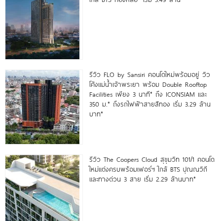
รีวิว FLO by Sansiri คอนโดใหม่พร้อมอยู่ วิว
โค้งแม่น้ำเจ้าพระยา พร้อม Double Rooftop
Facilities เพียง 3 นาที* ถึง ICONSIAM และ
350 ม.* ถึงรถไฟฟ้าสายสีทอง เริ่ม 3.29 ล้าน
บาท*
รีวิว The Coopers Cloud สุขุมวิท 101/1 คอนโด
ใหม่แต่งครบพร้อมเฟอร์ฯ ใกล้ BTS ปุณณวิถี
และทางด่วน 3 สาย เริ่ม 2.29 ล้านบาท*