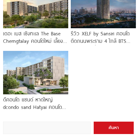
เดอะ เบส เชิงทะเล The Base
รีวิว XELF by Sansiri คอนโด
Cherngtalay คอนโดใหม่ เลี้ยง
ติดถนนพระราม 4 ใกล้ BTS
สัตว์ได้ ใกล้ Boat
ทองหล่อ* เริ่ม
ดีคอนโด แซนด์ หาดใหญ่
dcondo sand Hatyai คอนโด
พร้อมอยู่สไตล์รีสอร์ท เพียง 10
นาที*
ค้นหา