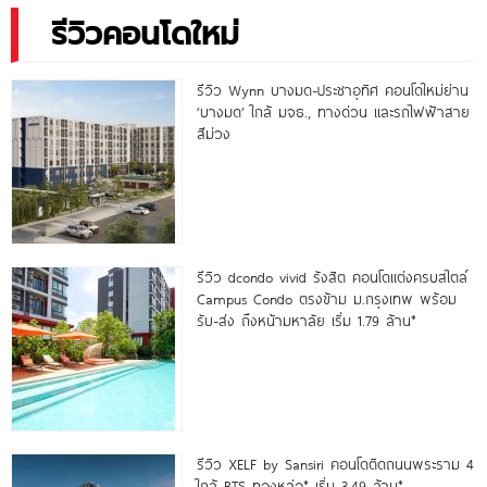
รีวิวคอนโดใหม่
รีวิว Wynn บางมด-ประชาอุทิศ คอนโดใหม่ย่าน
‘บางมด’ ใกล้ มจธ., ทางด่วน และรถไฟฟ้าสาย
สีม่วง
รีวิว dcondo vivid รังสิต คอนโดแต่งครบสไตล์
Campus Condo ตรงข้าม ม.กรุงเทพ พร้อม
รับ-ส่ง ถึงหน้ามหาลัย เริ่ม 1.79 ล้าน*
รีวิว XELF by Sansiri คอนโดติดถนนพระราม 4
ใกล้ BTS ทองหล่อ* เริ่ม 3.49 ล้าน*