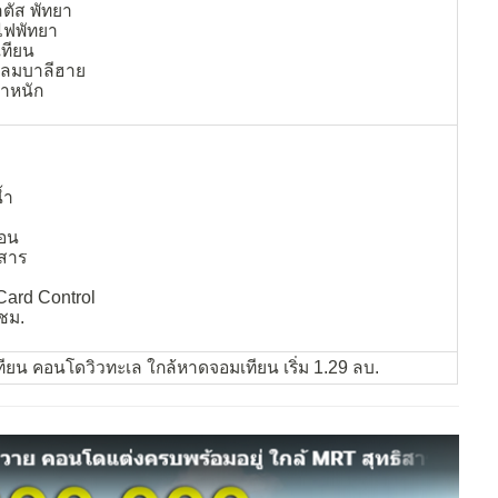
ลตัส พัทยา
ไฟพัทยา
ทียน
แหลมบาลีฮาย
ำหนัก
้ำ
่อน
ยสาร
Card Control
ชม.
ียน คอนโดวิวทะเล ใกล้หาดจอมเทียน เริ่ม 1.29 ลบ.