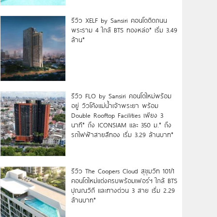
รีวิว XELF by Sansiri คอนโดติดถนน
พระราม 4 ใกล้ BTS ทองหล่อ* เริ่ม 3.49
ล้าน*
รีวิว FLO by Sansiri คอนโดใหม่พร้อม
อยู่ วิวโค้งแม่น้ำเจ้าพระยา พร้อม
Double Rooftop Facilities เพียง 3
นาที* ถึง ICONSIAM และ 350 ม.* ถึง
รถไฟฟ้าสายสีทอง เริ่ม 3.29 ล้านบาท*
รีวิว The Coopers Cloud สุขุมวิท 101/1
คอนโดใหม่แต่งครบพร้อมเฟอร์ฯ ใกล้ BTS
ปุณณวิถี และทางด่วน 3 สาย เริ่ม 2.29
ล้านบาท*