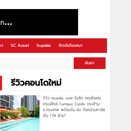
ri
SC Asset
Supalai
ติดต่อโฆษณา
ค้นหา
รีวิวคอนโดใหม่
รีวิว dcondo vivid รังสิต คอนโดแต่ง
ครบสไตล์ Campus Condo ตรงข้าม
ม.กรุงเทพ พร้อมรับ-ส่ง ถึงหน้ามหาลัย
เริ่ม 1.79 ล้าน*