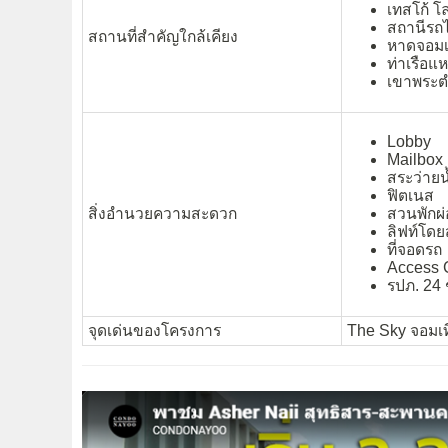
เทสโก้ โ
สถานีรถ
สถานที่สำคัญใกล้เคียง
หาดจอมเ
ท่าเรือ
เขาพระต
Lobby
Mailbox
สระว่ายน
ฟิตเนส
สิ่งอำนวยความสะดวก
สวนพักผ
ลิฟท์โด
ที่จอดรถ
Access 
รปภ. 24 
จุดเด่นของโครงการ
The Sky จอมเท