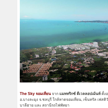
The Sky จอมเทียน
จาก
แมททริกซ์ ดีเวลลอปเม้นท์
ตั้ง
อ.บางละมุง จ.ชลบุรี ใกล้หาดจอมเทียน, เซ็นทรัล เฟสติว
บาลีฮาย และ สถานีรถไฟพัทยา