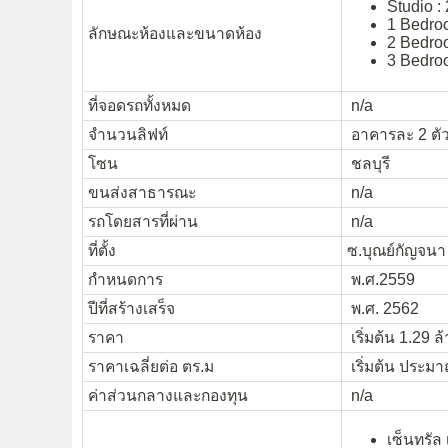
Studio :
1 Bedroo
ลักษณะห้องและขนาดห้อง
2 Bedroo
3 Bedroo
ที่จอดรถทั้งหมด
n/a
จำนวนลิฟท์
อาคารละ 2 ตั
โซน
ชลบุรี
ขนส่งสาธารณะ
n/a
รถโดยสารที่ผ่าน
n/a
ที่ตั้ง
ซ.บุณย์กัญจนา
กำหนดการ
พ.ศ.2559
ปีที่สร้างเสร็จ
พ.ศ. 2562
ราคา
เริ่มต้น 1.29 
ราคาเฉลี่ยต่อ ตร.ม
เริ่มต้น ประม
ค่าส่วนกลางและกองทุน
n/a
เซ็นทรัล 