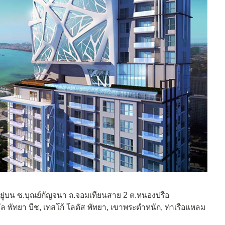
อยู่บน ซ.บุณย์กัญจนา ถ.จอมเทียนสาย 2 ต.หนองปรือ
ัล พัทยา บีช, เทสโก้ โลตัส พัทยา, เขาพระตำหนัก, ท่าเรือแหลม