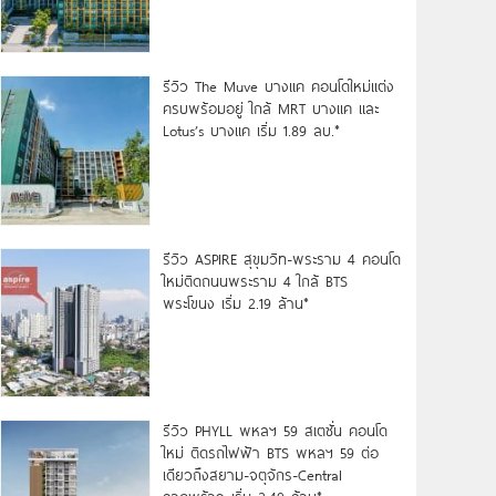
รีวิว The Muve บางแค คอนโดใหม่แต่ง
ครบพร้อมอยู่ ใกล้ MRT บางแค และ
Lotus’s บางแค เริ่ม 1.89 ลบ.*
รีวิว ASPIRE สุขุมวิท-พระราม 4 คอนโด
ใหม่ติดถนนพระราม 4 ใกล้ BTS
พระโขนง เริ่ม 2.19 ล้าน*
รีวิว PHYLL พหลฯ 59 สเตชั่น คอนโด
ใหม่ ติดรถไฟฟ้า BTS พหลฯ 59 ต่อ
เดียวถึงสยาม-จตุจักร-Central