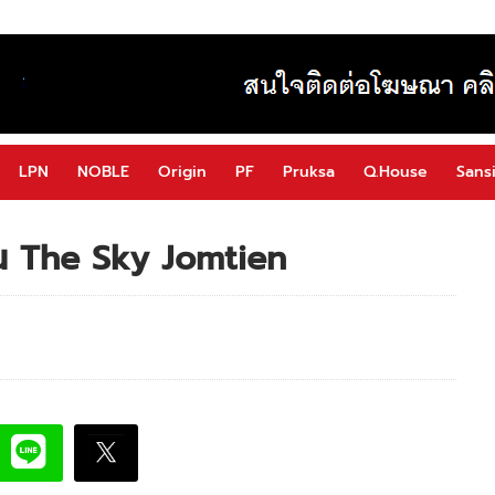
LPN
NOBLE
Origin
PF
Pruksa
Q.House
Sansi
น The Sky Jomtien