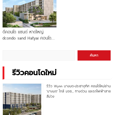
ดีคอนโด แซนด์ หาดใหญ่
dcondo sand Hatyai คอนโด
พร้อมอยู่สไตล์รีสอร์ท เพียง 10
นาที*
ค้นหา
รีวิวคอนโดใหม่
รีวิว Wynn บางมด-ประชาอุทิศ คอนโดใหม่ย่าน
‘บางมด’ ใกล้ มจธ., ทางด่วน และรถไฟฟ้าสาย
สีม่วง