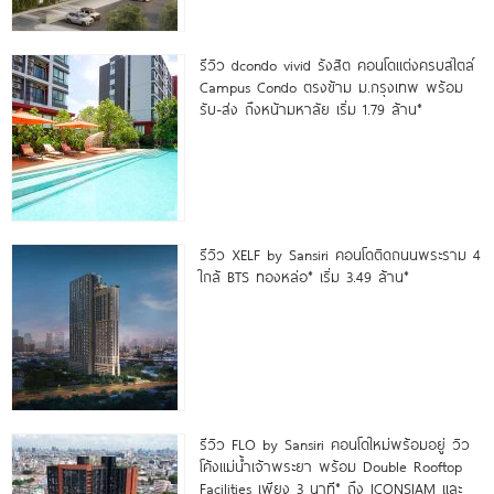
รีวิว dcondo vivid รังสิต คอนโดแต่งครบสไตล์
Campus Condo ตรงข้าม ม.กรุงเทพ พร้อม
รับ-ส่ง ถึงหน้ามหาลัย เริ่ม 1.79 ล้าน*
รีวิว XELF by Sansiri คอนโดติดถนนพระราม 4
ใกล้ BTS ทองหล่อ* เริ่ม 3.49 ล้าน*
รีวิว FLO by Sansiri คอนโดใหม่พร้อมอยู่ วิว
โค้งแม่น้ำเจ้าพระยา พร้อม Double Rooftop
Facilities เพียง 3 นาที* ถึง ICONSIAM และ