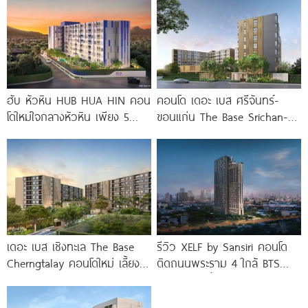
จาก
ฮับ หัวหิน HUB HUA HIN คอน
คอนโด เดอะ เบส ศรีจันทร์-
โดใหม่ใจกลางหัวหิน เพียง 5
ขอนแก่น The Base Srichan-
นาที* ถึง
Khonkaen ใกล้ Central
ขอนแก่น
เดอะ เบส เชิงทะเล The Base
รีวิว XELF by Sansiri คอนโด
Cherngtalay คอนโดใหม่ เลี้ยง
ติดถนนพระราม 4 ใกล้ BTS
สัตว์ได้ ใกล้ Boat
ทองหล่อ* เริ่ม