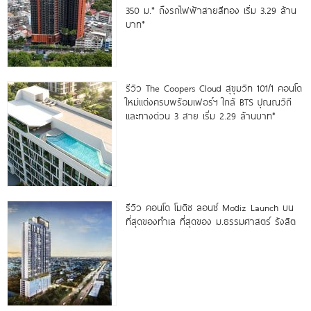
350 ม.* ถึงรถไฟฟ้าสายสีทอง เริ่ม 3.29 ล้าน
บาท*
รีวิว The Coopers Cloud สุขุมวิท 101/1 คอนโด
ใหม่แต่งครบพร้อมเฟอร์ฯ ใกล้ BTS ปุณณวิถี
และทางด่วน 3 สาย เริ่ม 2.29 ล้านบาท*
รีวิว คอนโด โมดิซ ลอนซ์ Modiz Launch บน
ที่สุดของทำเล ที่สุดของ ม.ธรรมศาสตร์ รังสิต