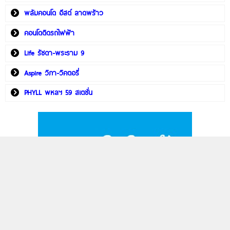
พลัมคอนโด อีสต์ ลาดพร้าว
คอนโดติดรถไฟฟ้า
Life รัชดา-พระราม 9
Aspire วิภา-วิคตอรี่
PHYLL พหลฯ 59 สเตชั่น