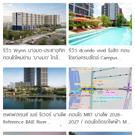
รีวิว Wynn บางมด-ประชาอุทิศ
รีวิว dcondo vivid รังสิต คอน
คอนโดใหม่ย่าน ‘บางมด’ ใกล้
โดแต่งครบสไตล์ Campus
มจธ., ทางด่วน และรถไฟฟ้า
Condo ตรงข้าม ม.กรุงเทพ
สายสีม่วง
พร้อมรับ-ส่ง
เรฟเฟอเรนซ์ เบย์ ริเวอร์ บางโพ
คอนโด MRT บางโพ 2026-
Reference BAIE River
2027 / คอนโดติดรถไฟฟ้า MRT
Bangpho ดีไซน์คอนโดใหม่ริมน้ำ
บางโพ