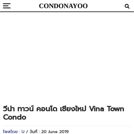
วีน่า ทาวน์ คอนโด เชียงใหม่ Vina Town
Condo
โพสโดย : U
/ วันที่ : 20 June 2019