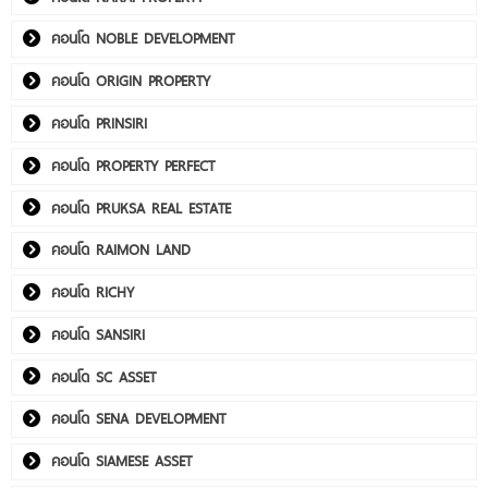
คอนโด NOBLE DEVELOPMENT
คอนโด ORIGIN PROPERTY
คอนโด PRINSIRI
คอนโด PROPERTY PERFECT
คอนโด PRUKSA REAL ESTATE
คอนโด RAIMON LAND
คอนโด RICHY
คอนโด SANSIRI
คอนโด SC ASSET
คอนโด SENA DEVELOPMENT
คอนโด SIAMESE ASSET