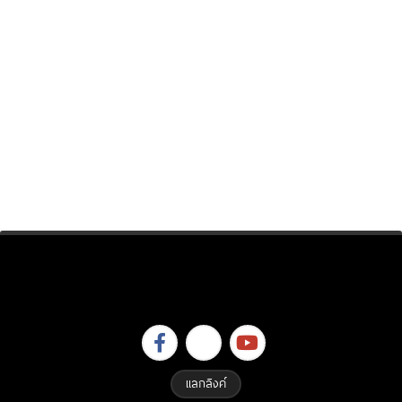
แลกลิงค์