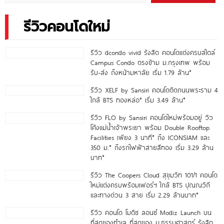
รีวิวคอนโดใหม่
รีวิว dcondo vivid รังสิต คอนโดแต่งครบสไตล์
Campus Condo ตรงข้าม ม.กรุงเทพ พร้อม
รับ-ส่ง ถึงหน้ามหาลัย เริ่ม 1.79 ล้าน*
รีวิว XELF by Sansiri คอนโดติดถนนพระราม 4
ใกล้ BTS ทองหล่อ* เริ่ม 3.49 ล้าน*
รีวิว FLO by Sansiri คอนโดใหม่พร้อมอยู่ วิว
โค้งแม่น้ำเจ้าพระยา พร้อม Double Rooftop
Facilities เพียง 3 นาที* ถึง ICONSIAM และ
350 ม.* ถึงรถไฟฟ้าสายสีทอง เริ่ม 3.29 ล้าน
บาท*
รีวิว The Coopers Cloud สุขุมวิท 101/1 คอนโด
ใหม่แต่งครบพร้อมเฟอร์ฯ ใกล้ BTS ปุณณวิถี
และทางด่วน 3 สาย เริ่ม 2.29 ล้านบาท*
รีวิว คอนโด โมดิซ ลอนซ์ Modiz Launch บน
ที่สุดของทำเล ที่สุดของ ม.ธรรมศาสตร์ รังสิต