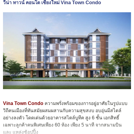
วีน่า ทาวน์ คอนโด เชียงใหม่ Vina Town Condo
Vina Town Condo
ความพรั่งพร้อมของการอยู่อาศัยในรูปแบบ
วิถีคนเมืองที่ทันสมัยผสมผสานกับความสุขสงบ อบอุ่นมีสไตล์
อย่างลงตัว โดดเด่นด้วยอาคารสไตล์บูทีค สูง 6 ชั้น เอกสิทธิ์
เฉพาะลูกค้าคนพิเศษเพียง 60 ห้อง เพียง 5 นาที จากสนามบิน
และ แหล่งช้อปปิ้ง