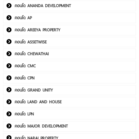
คอนโด ANANDA DEVELOPMENT
คอนโด AP
คอนโด AREEYA PROPERTY
คอนโด ASSETWISE
คอนโด CHEWATHAI
คอนโด CMC
คอนโด CPN
คอนโด GRAND UNITY
คอนโด LAND AND HOUSE
คอนโด LPN
คอนโด MAJOR DEVELOPMENT
คอนโด NARAI PROPERTY