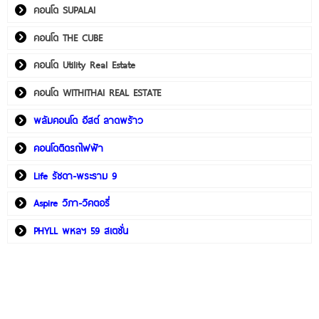
คอนโด SUPALAI
คอนโด THE CUBE
คอนโด Utility Real Estate
คอนโด WITHITHAI REAL ESTATE
พลัมคอนโด อีสต์ ลาดพร้าว
คอนโดติดรถไฟฟ้า
Life รัชดา-พระราม 9
Aspire วิภา-วิคตอรี่
PHYLL พหลฯ 59 สเตชั่น