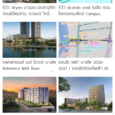
รีวิว Wynn บางมด-ประชาอุทิศ
รีวิว dcondo vivid รังสิต คอน
คอนโดใหม่ย่าน ‘บางมด’ ใกล้
โดแต่งครบสไตล์ Campus
มจธ., ทางด่วน และรถไฟฟ้า
Condo ตรงข้าม ม.กรุงเทพ
สายสีม่วง
พร้อมรับ-ส่ง
เรฟเฟอเรนซ์ เบย์ ริเวอร์ บางโพ
คอนโด MRT บางโพ 2026-
Reference BAIE River
2027 / คอนโดติดรถไฟฟ้า MRT
Bangpho ดีไซน์คอนโดใหม่ริมน้ำ
บางโพ
จาก