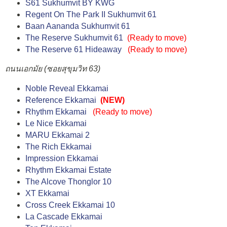
S61 Sukhumvit BY KWG
Regent On The Park II Sukhumvit 61
Baan Aananda Sukhumvit 61
The Reserve Sukhumvit 61
(
Ready to move
)
The Reserve 61 Hideaway
(
Ready to move
)
ถนนเอกมัย (ซอยสุขุมวิท 63)
Noble Reveal Ekkamai
Reference Ekkamai
(NEW)
Rhythm Ekkamai
(
Ready to move
)
Le Nice Ekkamai
MARU Ekkamai 2
The Rich Ekkamai
Impression Ekkamai
Rhythm Ekkamai Estate
The Alcove Thonglor 10
XT Ekkamai
Cross Creek Ekkamai 10
La Cascade Ekkamai