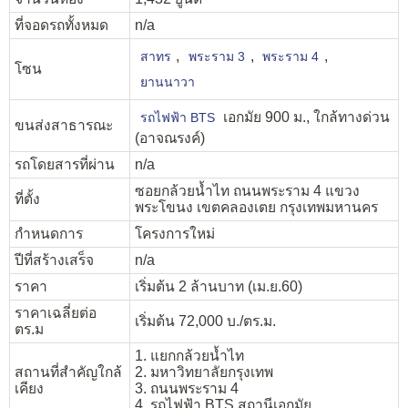
ที่จอดรถทั้งหมด
n/a
,
,
,
สาทร
พระราม 3
พระราม 4
โซน
ยานนาวา
เอกมัย 900 ม., ใกล้ทางด่วน
รถไฟฟ้า BTS
ขนส่งสาธารณะ
(อาจณรงค์)
รถโดยสารที่ผ่าน
n/a
ซอยกล้วยน้ำไท ถนนพระราม 4 แขวง
ที่ตั้ง
พระโขนง เขตคลองเตย กรุงเทพมหานคร
กำหนดการ
โครงการใหม่
ปีที่สร้างเสร็จ
n/a
ราคา
เริ่มต้น 2 ล้านบาท (เม.ย.60)
ราคาเฉลี่ยต่อ
เริ่มต้น 72,000 บ./ตร.ม.
ตร.ม
1. แยกกล้วยน้ำไท
สถานที่สำคัญใกล้
2. มหาวิทยาลัยกรุงเทพ
เคียง
3. ถนนพระราม 4
4. รถไฟฟ้า BTS สถานีเอกมัย