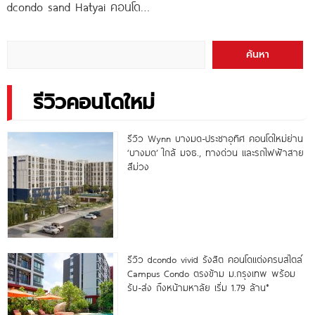
dcondo sand Hatyai คอนโด
พร้อมอยู่สไตล์รีสอร์ท เพียง 10
นาที*
ค้นหา
รีวิวคอนโดใหม่
รีวิว Wynn บางมด-ประชาอุทิศ คอนโดใหม่ย่าน
‘บางมด’ ใกล้ มจธ., ทางด่วน และรถไฟฟ้าสาย
สีม่วง
รีวิว dcondo vivid รังสิต คอนโดแต่งครบสไตล์
Campus Condo ตรงข้าม ม.กรุงเทพ พร้อม
รับ-ส่ง ถึงหน้ามหาลัย เริ่ม 1.79 ล้าน*