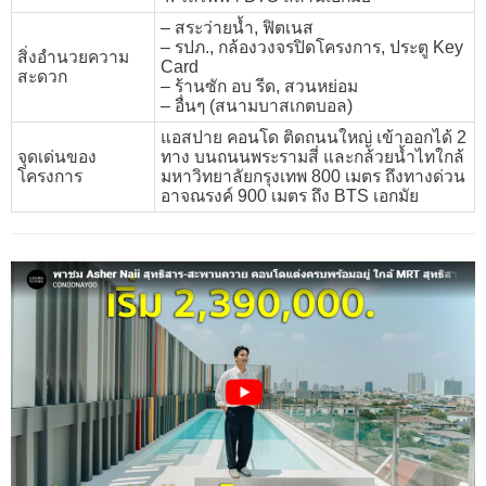
– สระว่ายน้ำ, ฟิตเนส
– รปภ., กล้องวงจรปิดโครงการ, ประตู Key
สิ่งอำนวยความ
Card
สะดวก
– ร้านซัก อบ รีด, สวนหย่อม
– อื่นๆ (สนามบาสเกตบอล)
แอสปาย คอนโด ติดถนนใหญ่ เข้าออกได้ 2
จุดเด่นของ
ทาง บนถนนพระรามสี่ และกล้วยน้ำไทใกล้
โครงการ
มหาวิทยาลัยกรุงเทพ 800 เมตร ถึงทางด่วน
อาจณรงค์ 900 เมตร ถึง BTS เอกมัย