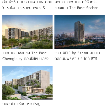
ฮับ หัวหิน HUB HUA HIN คอน
คอนโด เดอะ เบส ศรีจันทร์-
โดใหม่ใจกลางหัวหิน เพียง 5
ขอนแก่น The Base Srichan-
นาที* ถึง
Khonkaen ใกล้ Central
ขอนแก่น
เดอะ เบส เชิงทะเล The Base
รีวิว XELF by Sansiri คอนโด
Cherngtalay คอนโดใหม่ เลี้ยง
ติดถนนพระราม 4 ใกล้ BTS
สัตว์ได้ ใกล้ Boat
ทองหล่อ* เริ่ม
ดีคอนโด แซนด์ หาดใหญ่