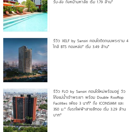
รับ-ส่ง ถึงหน้ามหาลัย เริ่ม 1.79 ล้าน*
รีวิว XELF by Sansiri คอนโดติดถนนพระราม 4
ใกล้ BTS ทองหล่อ* เริ่ม 3.49 ล้าน*
รีวิว FLO by Sansiri คอนโดใหม่พร้อมอยู่ วิว
โค้งแม่น้ำเจ้าพระยา พร้อม Double Rooftop
Facilities เพียง 3 นาที* ถึง ICONSIAM และ
350 ม.* ถึงรถไฟฟ้าสายสีทอง เริ่ม 3.29 ล้าน
บาท*