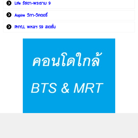
Life รัชดา-พระราม 9
Aspire วิภา-วิคตอรี่
PHYLL พหลฯ 59 สเตชั่น