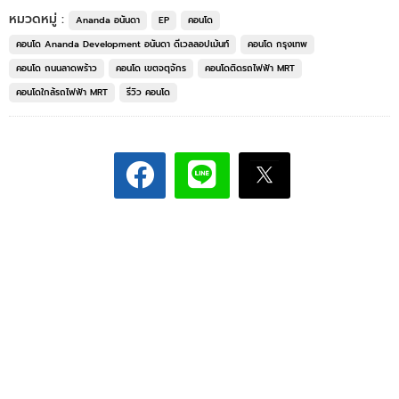
หมวดหมู่ :
Ananda อนันดา
EP
คอนโด
คอนโด Ananda Development อนันดา ดีเวลลอปเม้นท์
คอนโด กรุงเทพ
คอนโด ถนนลาดพร้าว
คอนโด เขตจตุจักร
คอนโดติดรถไฟฟ้า MRT
คอนโดใกล้รถไฟฟ้า MRT
รีวิว คอนโด