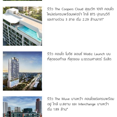
รีวิว The Coopers Cloud สุขุมวิท 101/1 คอนโด
ใหม่แต่งครบพร้อมเฟอร์ฯ ใกล้ BTS ปุณณวิถี
และทางด่วน 3 สาย เริ่ม 2.29 ล้านบาท*
รีวิว คอนโด โมดิซ ลอนซ์ Modiz Launch บน
ที่สุดของทำเล ที่สุดของ ม.ธรรมศาสตร์ รังสิต
รีวิว The Muve บางหว้า คอนโดแต่งครบพร้อม
อยู่ ใกล้ ม.สยาม และ Interchange บางหว้า
เริ่ม 1.89 ล้าน*