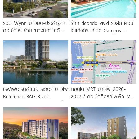
รีวิว Wynn บางมด-ประชาอุทิศ
รีวิว dcondo vivid รังสิต คอน
คอนโดใหม่ย่าน ‘บางมด’ ใกล้
โดแต่งครบสไตล์ Campus
มจธ., ทางด่วน และรถไฟฟ้า
Condo ตรงข้าม ม.กรุงเทพ
สายสีม่วง
พร้อมรับ-ส่ง
เรฟเฟอเรนซ์ เบย์ ริเวอร์ บางโพ
คอนโด MRT บางโพ 2026-
Reference BAIE River
2027 / คอนโดติดรถไฟฟ้า MRT
Bangpho ดีไซน์คอนโดใหม่ริมน้ำ
บางโพ
จาก