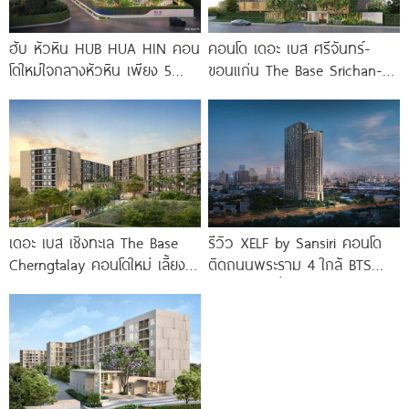
ฮับ หัวหิน HUB HUA HIN คอน
คอนโด เดอะ เบส ศรีจันทร์-
โดใหม่ใจกลางหัวหิน เพียง 5
ขอนแก่น The Base Srichan-
นาที* ถึง
Khonkaen ใกล้ Central
ขอนแก่น
เดอะ เบส เชิงทะเล The Base
รีวิว XELF by Sansiri คอนโด
Cherngtalay คอนโดใหม่ เลี้ยง
ติดถนนพระราม 4 ใกล้ BTS
สัตว์ได้ ใกล้ Boat
ทองหล่อ* เริ่ม