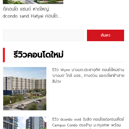
ดีคอนโด แซนด์ หาดใหญ่
dcondo sand Hatyai คอนโด
พร้อมอยู่สไตล์รีสอร์ท เพียง 10
นาที*
ค้นหา
รีวิวคอนโดใหม่
รีวิว Wynn บางมด-ประชาอุทิศ คอนโดใหม่ย่าน
‘บางมด’ ใกล้ มจธ., ทางด่วน และรถไฟฟ้าสาย
สีม่วง
รีวิว dcondo vivid รังสิต คอนโดแต่งครบสไตล์
Campus Condo ตรงข้าม ม.กรุงเทพ พร้อม