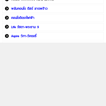
พลัมคอนโด อีสต์ ลาดพร้าว
คอนโดติดรถไฟฟ้า
Life รัชดา-พระราม 9
Aspire วิภา-วิคตอรี่
PHYLL พหลฯ 59 สเตชั่น