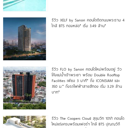
รีวิว XELF by Sansiri คอนโดติดถนนพระราม 4
ใกล้ BTS ทองหล่อ* เริ่ม 3.49 ล้าน*
รีวิว FLO by Sansiri คอนโดใหม่พร้อมอยู่ วิว
โค้งแม่น้ำเจ้าพระยา พร้อม Double Rooftop
Facilities เพียง 3 นาที* ถึง ICONSIAM และ
350 ม.* ถึงรถไฟฟ้าสายสีทอง เริ่ม 3.29 ล้าน
บาท*
รีวิว The Coopers Cloud สุขุมวิท 101/1 คอนโด
ใหม่แต่งครบพร้อมเฟอร์ฯ ใกล้ BTS ปุณณวิถี