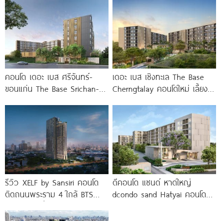
คอนโด เดอะ เบส ศรีจันทร์-
เดอะ เบส เชิงทะเล The Base
ขอนแก่น The Base Srichan-
Cherngtalay คอนโดใหม่ เลี้ยง
Khonkaen ใกล้ Central
สัตว์ได้ ใกล้ Boat
ขอนแก่น
รีวิว XELF by Sansiri คอนโด
ดีคอนโด แซนด์ หาดใหญ่
ติดถนนพระราม 4 ใกล้ BTS
dcondo sand Hatyai คอนโด
ทองหล่อ* เริ่ม
พร้อมอยู่สไตล์รีสอร์ท เพียง 10
นาที*