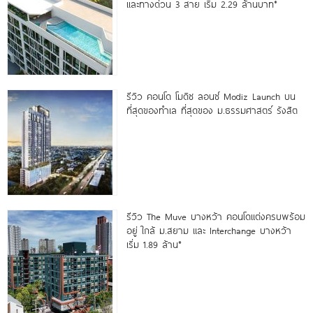
และทางด่วน 3 สาย เริ่ม 2.29 ล้านบาท*
รีวิว คอนโด โมดิซ ลอนซ์ Modiz Launch บน
ที่สุดของทำเล ที่สุดของ ม.ธรรมศาสตร์ รังสิต
รีวิว The Muve บางหว้า คอนโดแต่งครบพร้อม
อยู่ ใกล้ ม.สยาม และ Interchange บางหว้า
เริ่ม 1.89 ล้าน*