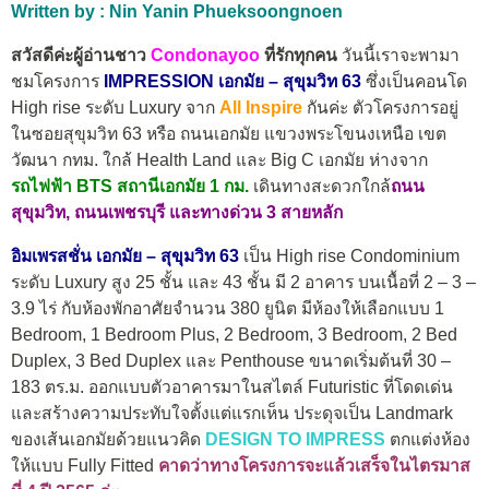
Written by : Nin Yanin Phueksoongnoen
สวัสดีค่ะผู้อ่านชาว
Condonayoo
ที่รักทุกคน
วันนี้เราจะพามา
ชมโครงการ
IMPRESSION เอกมัย – สุขุมวิท 63
ซึ่งเป็นคอนโด
High rise ระดับ Luxury จาก
All Inspire
กันค่ะ ตัวโครงการอยู่
ในซอยสุขุมวิท 63 หรือ ถนนเอกมัย
แขวงพระโขนงเหนือ เขต
วัฒนา กทม. ใกล้ Health Land และ Big C เอกมัย ห่างจาก
รถไฟฟ้า BTS สถานีเอกมัย 1
กม.
เดินทางสะดวกใกล้
ถนน
สุขุมวิท, ถนนเพชรบุรี และทางด่วน 3 สายหลัก
อิมเพรสชั่น เอกมัย – สุขุมวิท 63
เป็น High rise Condominium
ระดับ Luxury สูง 25 ชั้น และ 43 ชั้น มี 2 อาคาร บนเนื้อที่ 2 – 3 –
3.9 ไร่ กับห้องพักอาศัยจำนวน 380 ยูนิต มีห้องให้เลือกแบบ 1
Bedroom, 1 Bedroom Plus, 2 Bedroom, 3 Bedroom, 2 Bed
Duplex, 3 Bed Duplex และ Penthouse ขนาดเริ่มต้นที่ 30 –
183 ตร.ม. ออกแบบตัวอาคารมาในสไตล์ Futuristic ที่โดดเด่น
และสร้างความประทับใจตั้งแต่แรกเห็น ประดุจเป็น Landmark
ของเส้นเอกมัยด้วยแนวคิด
DESIGN TO IMPRESS
ตกแต่งห้อง
ให้แบบ Fully Fitted
คาดว่าทางโครงการจะแล้วเสร็จในไตรมาส