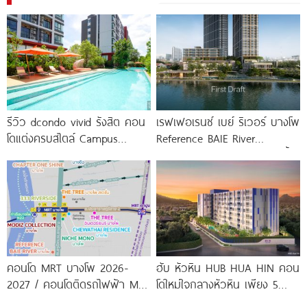
รีวิว dcondo vivid รังสิต คอน
เรฟเฟอเรนซ์ เบย์ ริเวอร์ บางโพ
โดแต่งครบสไตล์ Campus
Reference BAIE River
Condo ตรงข้าม ม.กรุงเทพ
Bangpho ดีไซน์คอนโดใหม่ริมน้ำ
พร้อมรับ-ส่ง
จาก
คอนโด MRT บางโพ 2026-
ฮับ หัวหิน HUB HUA HIN คอน
2027 / คอนโดติดรถไฟฟ้า MRT
โดใหม่ใจกลางหัวหิน เพียง 5
บางโพ
นาที* ถึง