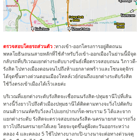
ตรวจสอบโดยรถส่วนตัว :
ทางเข้า-ออกโครงการอยู่ติดถนน
พหลโยธินถนนสายหลักที่ใช้สำหรับวิ่งเข้า-ออกเมืองในย่านนี้มีจุด
กลับรถที่บริเวณแยกต่างระดับบางขันธ์เพื่อตรวจสอบถนน วิภาวดี-
รังสิต ไปทางเมืองดอนจนไปถึงห้าแยกลาดพร้าวและโซนจตุจักร
ได้จุดขึ้นทางด่วนดอนเมืองโทลล์เวย์ก่อนถึงแยกต่างระดับรังสิต
ใช้วิ่งตรงเข้าเมืองได้เร็วเลยค่ะ
บริเวณที่แยกต่างระดับรังสิตจะเชื่อถนนรังสิต-ปทุมธานีไปที่เส้น
ทางนี้วิ่งยาวไปถึงตัวเมืองปทุมธานีได้ติดตามทางจะวิ่งไปตัดกับ
ถนนติวานนท์ครับวิ่งลงไปแยกปากเกร็ด-พระราม 5 ได้และจาก
แยกต่างระดับ รังสิตจะตรวจสอบถนนรังสิต-นครนายกสามารถวิ่ง
ยาวไปถึงนครนายกได้เลย โดยจะจุดขึ้นคู่ฝั่งตะวันออกระหว่าง
คลอง 4 และคลอง 5 ใช้ไปทางบางกะปิ-บางนาจะต่อทางด่วนจตุ