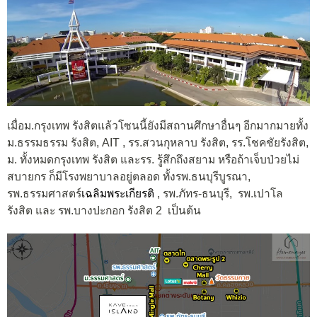
เมื่อม.กรุงเทพ รังสิตแล้วโซนนี้ยังมีสถานศึกษาอื่นๆ อีกมากมาย
ทั้ง
ม.ธรรมธรรม รังสิต, AIT
,
รร.สวนกุหลาบ รังสิต
, รร.โชคชัยรังสิต,
ม. ทั้งหมดกรุงเทพ รังสิต และ
รร. รู้สึกถึงสยาม
หรือถ้าเจ็บป่วยไม่
สบายกร
ก็มีโรงพยาบาลอยู่ตลอด
ทั้ง
รพ.ธนบุรีบูรณา,
รพ.ธรรมศาสตร์
เฉลิมพระเกียรติ
, รพ.
ภัทร-ธนบุรี,
รพ.เปาโล
รังสิต
และ
รพ.บางปะกอก รังสิต 2
เป็นต้น