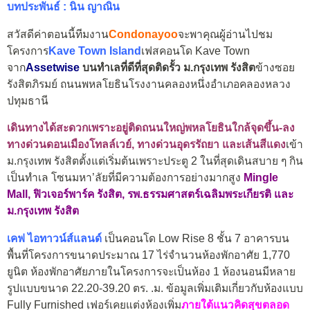
บทประพันธ์ : นิน ญาณิน
สวัสดีค่าตอนนี้ทีมงาน
Condonayoo
จะพาคุณผู้อ่านไปชม
โครงการ
Kave Town Island
เฟสคอนโด Kave Town
จาก
Assetwise
บนทำเลที่ดีที่สุดติดรั้ว ม.กรุงเทพ รังสิต
ข้างซอย
รังสิตภิรมย์ ถนนพหลโยธินโรงงานคลองหนึ่งอำเภอคลองหลวง
ปทุมธานี
เดินทางได้สะดวกเพราะอยู่ติดถนนใหญ่พหลโยธินใกล้จุดขึ้น-ลง
ทางด่วนดอนเมืองโทลล์เวย์, ทางด่วนอุดรรัถยา และเส้นสีแดง
เข้า
ม.กรุงเทพ รังสิตตั้งแต่เริ่มต้นเพราะประตู 2 ในที่สุดเดินสบาย ๆ กิน
เป็นทำเล โซนมหา’ลัยที่มีความต้องการอย่างมากสูง
Mingle
Mall, ฟิวเจอร์พาร์ค รังสิต, รพ.ธรรมศาสตร์เฉลิมพระเกียรติ และ
ม.กรุงเทพ รังสิต
เคฟ ไอทาวน์ส์แลนด์
เป็นคอนโด Low Rise 8 ชั้น 7 อาคารบน
พื้นที่โครงการขนาดประมาณ 17 ไร่จำนวนห้องพักอาศัย 1,770
ยูนิต ห้องพักอาศัยภายในโครงการจะเป็นห้อง 1 ห้องนอนมีหลาย
รูปแบบขนาด 22.20-39.20 ตร. .ม. ข้อมูลเพิ่มเติมเกี่ยวกับห้องแบบ
Fully Furnished เฟอร์เคยแต่งห้องเพิ่ม
ภายใต้แนวคิดสุขตลอด