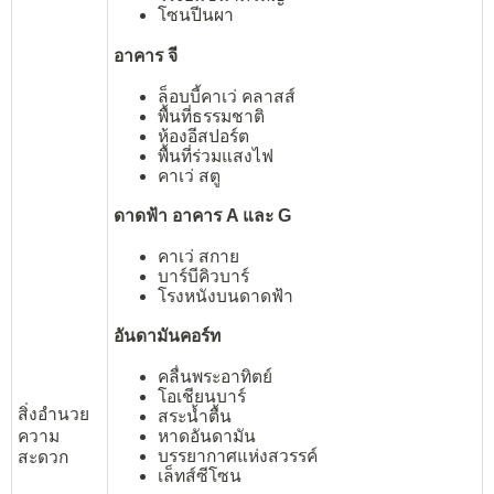
โซนปีนผา
อาคาร จี
ล็อบบี้คาเว่ คลาสส์
พื้นที่ธรรมชาติ
ห้องอีสปอร์ต
พื้นที่ร่วมแสงไฟ
คาเว่ สตู
ดาดฟ้า อาคาร A และ G
คาเว่ สกาย
บาร์บีคิวบาร์
โรงหนังบนดาดฟ้า
อันดามันคอร์ท
คลื่นพระอาทิตย์
โอเชียนบาร์
สิ่งอำนวย
สระน้ำตื้น
หาดอันดามัน
ความ
บรรยากาศแห่งสวรรค์
สะดวก
เล็ทส์ซีโซน