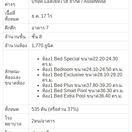
บริษัท แอสเซทไวส์ จำกัด / AssetWise
ต่างๆ
เนื้อที่
ธ.ค. 17 ไร่
ทั้งหมด
ตึกตึก
อาคาร 7
จำนวนชั้น
ชั้น 8
จำนวนห้อง
1,770 ยูนิต
ห้อง
1 Bed Special
ขนาด
22.20-24.30
ตร.ม
.
ห้อง
1 Bedroom
ขนาด
24.10-24.50
ตร.ม
.
ลักษณะ
ห้อง
1 Bed Exclusive
ขนาด
28.10-29.20
ห้องและ
ตร.ม
.
ขนาดห้อง
ห้อง
1 Bed Plus
ขนาด
37.80-39.20
ตร.ม
.
ห้อง
1 Bed Smart Pool
ขนาด
36.30
ตร.ม
.
ห้อง
1 Bed Extra Pool
ขนาด
36.40
ตร.ม
.
ทั้งหมด
535 คัน (หรือส่วน 37%)
โรง
2คน/อาคาร
พยาบาล