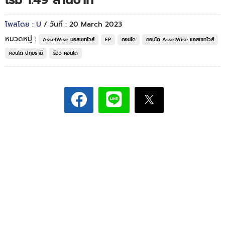
เริ่ม 1.49 ล้านบาท*
โพสโดย : U
/ วันที่ : 20 March 2023
หมวดหมู่ :
AssetWise แอสเซทไวส์
EP
คอนโด
คอนโด AssetWise แอสเซทไวส์
คอนโด ปทุมธานี
รีวิว คอนโด