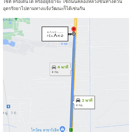
โชติ หรือเดินได้ หรืออยุธยาจะ ใช้ถนนคลองหลวงขึ้นทางด่วน
อุดรรัถยาไปตามทางแจ้งวัฒนะก็ได้เช่นกัน