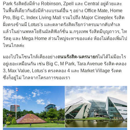
Park รังสิตยังมีห้าง Robinson, Zpell และ Central อยู่ด้วยและ
ในพื้นที่เดียวกันยังมีห้างแบรนด์อื่น ๆ อย่าง Office Mate, Home
Pro, Big C, Index Living Mall รวมไปถึง Major Cineplex รังสิต
ฝั่งตรงข้ามมี Lotus’s และตลาดรังสิตเรียกว่าครบมากคับทำเล
แล้วในย่านพหลโยธินมัลติฟังก์ชั่น ม.กรุงเทพ รังสิตมีบุญถาวร, ไท
วัสดุ และ Mega Home ส่วนใหญ่จะหาของแต่ง ห้องไม่ต้องเพิ่มไป
ไหนไกลค่ะ
มองไปในโซนใกล้เคียงอย่าง
ถนนรังสิต-นครนายก
ไม่ได้ไม่มีอะไร
อยู่เยอะเหมือนกัน เช่น Big C, M Park, Tara Avenue รังสิต-คลอง
3, Max Value, Lotus’s ตรงคลอง 4 และ Market Village รังตต
ซึ่งก็อยู่ไม่ ไกลจากโครงการของเรา