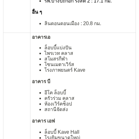
รพ.บางปะกอก รังสิต 2 : 17.1 กม.
อื่น ๆ
ลินดอนดอนเมือง : 20.8 กม.
อาคารเอ
ล็อบบี้แบ่งปัน
ไพรเวท คลาส
สโมสรกีฬา
โซนเมตาเวิร์ส
โรงภาพยนตร์ Kave
อาคาร บี
อีโค ล็อบบี้
ครัวร่วม คลาส
ห้องเวิร์คช็อป
สถานีจัดส่ง
อาคาร เอฟ
ล็อบบี้ Kave Hall
โรงยิมขนาดใหญ่