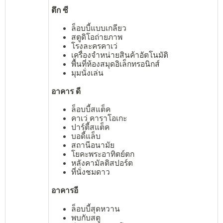
ตึก ซี
ล็อบบี้แบบเกลียว
สตูดิโอถ่ายภาพ
โรงละครคาเว่
เครื่องจำหน่ายสินค้าอัตโนมัติ
พื้นที่ห้องสมุดอิเล็กทรอนิกส์
มุมนั่งเล่น
อาคาร ดี
ล็อบบี้สแต็ค
คาเว่ คาราโอเกะ
ปาร์ตี้สแต็ค
บอดี้แล็บ
สถานีอนามัย
โยคะพระอาทิตย์ตก
หลังคามัลติสปอร์ต
ที่นั่งชมดาว
อาคารอี
ล็อบบี้สุดหวาน
พบกับสตู