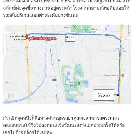
จะเข้าเมืองอีกครั้งไปพระราม 9 หรือสาทรส่วนใหญ่จะไปที่เมืองโท
ลล์เวย์ค่ะจุดขึ้นทางด่วนอยู่ตรงหน้าโรงงานกษาปณ์พอดีปล่อยให้
รถกลับบริเวณแยกต่างระดับบางขันนะ
ส่วนอีกจุดหนึ่งก็คือทางด่วนอุดรถยาคุณจะสามารถตรงถนน
คลองหลวงใช้วิ่งไปลงถนนแจ้งวัฒนะแถวแยกปากเกร็ดได้หรือ
เลยไปถึงจตุจักรได้เลยค่ะ