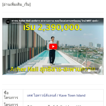
[อ่านเพิ่มเติม_เริ่ม]
ชื่อ
เคฟ ไอทาวน์ส์แลนด์ / Kave Town Island
โครงการ
โครงการ