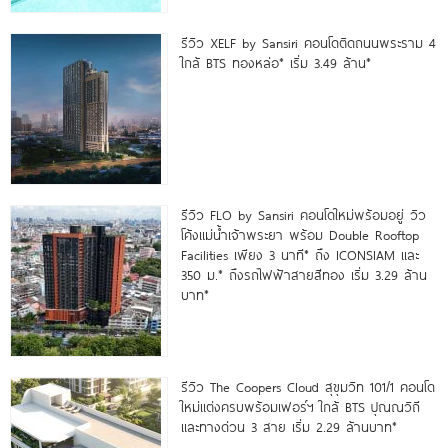
รีวิว XELF by Sansiri คอนโดติดถนนพระราม 4
ใกล้ BTS ทองหล่อ* เริ่ม 3.49 ล้าน*
รีวิว FLO by Sansiri คอนโดใหม่พร้อมอยู่ วิว
โค้งแม่น้ำเจ้าพระยา พร้อม Double Rooftop
Facilities เพียง 3 นาที* ถึง ICONSIAM และ
350 ม.* ถึงรถไฟฟ้าสายสีทอง เริ่ม 3.29 ล้าน
บาท*
รีวิว The Coopers Cloud สุขุมวิท 101/1 คอนโด
ใหม่แต่งครบพร้อมเฟอร์ฯ ใกล้ BTS ปุณณวิถี
และทางด่วน 3 สาย เริ่ม 2.29 ล้านบาท*