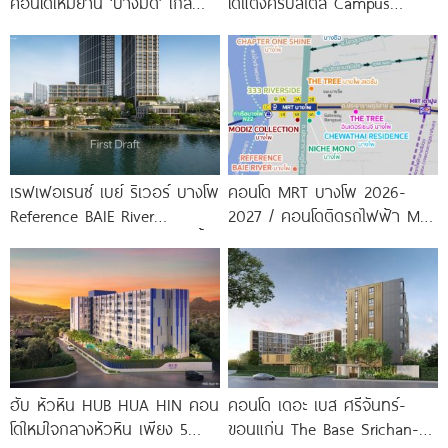
คอนโดใหม่ย่าน ‘บางมด’ ใกล้
โดแต่งครบสไตล์ Campus
มจธ., ทางด่วน และรถไฟฟ้า
Condo ตรงข้าม ม.กรุงเทพ
สายสีม่วง
พร้อมรับ-ส่ง
เรฟเฟอเรนซ์ เบย์ ริเวอร์ บางโพ
คอนโด MRT บางโพ 2026-
Reference BAIE River
2027 / คอนโดติดรถไฟฟ้า MRT
Bangpho ดีไซน์คอนโดใหม่ริมน้ำ
บางโพ
จาก
ฮับ หัวหิน HUB HUA HIN คอน
คอนโด เดอะ เบส ศรีจันทร์-
โดใหม่ใจกลางหัวหิน เพียง 5
ขอนแก่น The Base Srichan-