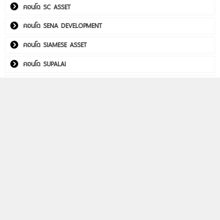
คอนโด SC ASSET
คอนโด SENA DEVELOPMENT
คอนโด SIAMESE ASSET
คอนโด SUPALAI
คอนโด THE CUBE
คอนโด Utility Real Estate
คอนโด WITHITHAI REAL ESTATE
พลัมคอนโด อีสต์ ลาดพร้าว
คอนโดติดรถไฟฟ้า
Life รัชดา-พระราม 9
Aspire วิภา-วิคตอรี่
PHYLL พหลฯ 59 สเตชั่น