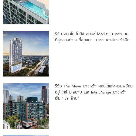
รีวิว คอนโด โมดิซ ลอนซ์ Modiz Launch บน
ที่สุดของทำเล ที่สุดของ ม.ธรรมศาสตร์ รังสิต
รีวิว The Muve บางหว้า คอนโดแต่งครบพร้อม
อยู่ ใกล้ ม.สยาม และ Interchange บางหว้า
เริ่ม 1.89 ล้าน*