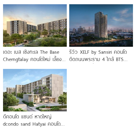
นาที* ถึง
Khonkaen ใกล้ Central
ขอนแก่น
เดอะ เบส เชิงทะเล The Base
รีวิว XELF by Sansiri คอนโด
Cherngtalay คอนโดใหม่ เลี้ยง
ติดถนนพระราม 4 ใกล้ BTS
สัตว์ได้ ใกล้ Boat
ทองหล่อ* เริ่ม
ดีคอนโด แซนด์ หาดใหญ่
dcondo sand Hatyai คอนโด
พร้อมอยู่สไตล์รีสอร์ท เพียง 10