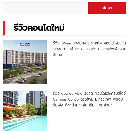
นาที*
ค้นหา
รีวิวคอนโดใหม่
รีวิว Wynn บางมด-ประชาอุทิศ คอนโดใหม่ย่าน
‘บางมด’ ใกล้ มจธ., ทางด่วน และรถไฟฟ้าสาย
สีม่วง
รีวิว dcondo vivid รังสิต คอนโดแต่งครบสไตล์
Campus Condo ตรงข้าม ม.กรุงเทพ พร้อม
รับ-ส่ง ถึงหน้ามหาลัย เริ่ม 1.79 ล้าน*