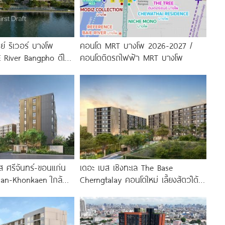
ย์ ริเวอร์ บางโพ
คอนโด MRT บางโพ 2026-2027 /
 River Bangpho ดีไซน์
คอนโดติดรถไฟฟ้า MRT บางโพ
ำ จาก
 ศรีจันทร์-ขอนแก่น
เดอะ เบส เชิงทะเล The Base
han-Khonkaen ใกล้
Cherngtalay คอนโดใหม่ เลี้ยงสัตว์ได้
่น
ใกล้ Boat