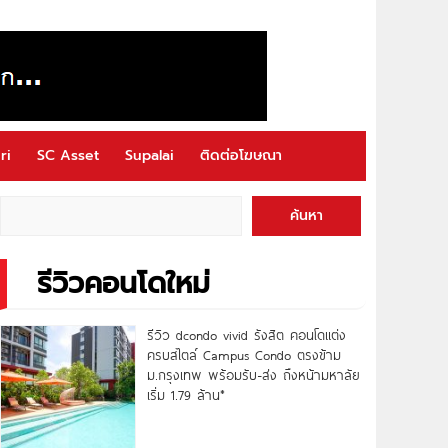
ri
SC Asset
Supalai
ติดต่อโฆษณา
ค้นหา
รีวิวคอนโดใหม่
รีวิว dcondo vivid รังสิต คอนโดแต่ง
ครบสไตล์ Campus Condo ตรงข้าม
ม.กรุงเทพ พร้อมรับ-ส่ง ถึงหน้ามหาลัย
เริ่ม 1.79 ล้าน*