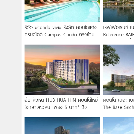
รีวิว dcondo vivid รังสิต คอนโดแต่ง
เรฟเฟอเรนซ์ เบ
ครบสไตล์ Campus Condo ตรงข้าม
Reference BAIE
ม.กรุงเทพ พร้อมรับ-ส่ง
คอนโดใหม่ริมน้
ฮับ หัวหิน HUB HUA HIN คอนโดใหม่
คอนโด เดอะ เบส
ใจกลางหัวหิน เพียง 5 นาที* ถึง
The Base Sric
Central ขอนแก