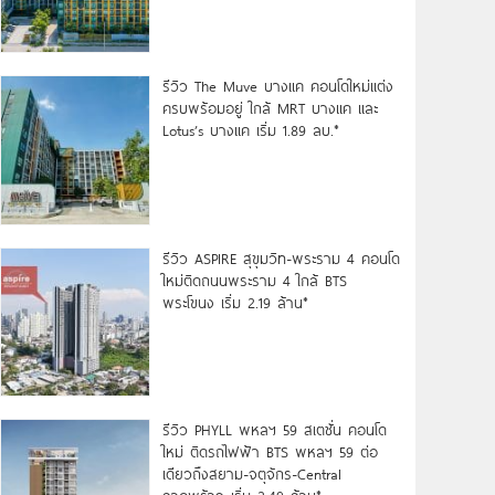
รีวิว The Muve บางแค คอนโดใหม่แต่ง
ครบพร้อมอยู่ ใกล้ MRT บางแค และ
Lotus’s บางแค เริ่ม 1.89 ลบ.*
รีวิว ASPIRE สุขุมวิท-พระราม 4 คอนโด
ใหม่ติดถนนพระราม 4 ใกล้ BTS
พระโขนง เริ่ม 2.19 ล้าน*
รีวิว PHYLL พหลฯ 59 สเตชั่น คอนโด
ใหม่ ติดรถไฟฟ้า BTS พหลฯ 59 ต่อ
เดียวถึงสยาม-จตุจักร-Central