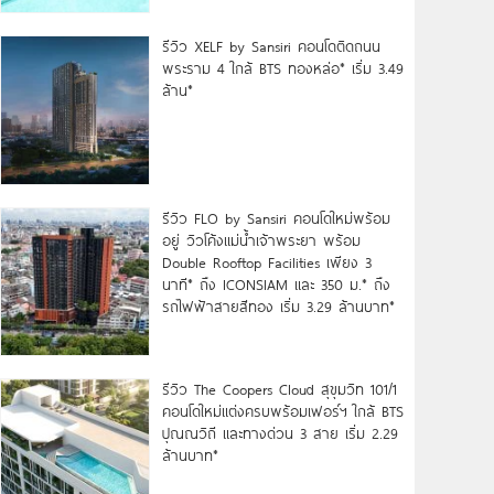
รีวิว XELF by Sansiri คอนโดติดถนน
พระราม 4 ใกล้ BTS ทองหล่อ* เริ่ม 3.49
ล้าน*
รีวิว FLO by Sansiri คอนโดใหม่พร้อม
อยู่ วิวโค้งแม่น้ำเจ้าพระยา พร้อม
Double Rooftop Facilities เพียง 3
นาที* ถึง ICONSIAM และ 350 ม.* ถึง
รถไฟฟ้าสายสีทอง เริ่ม 3.29 ล้านบาท*
รีวิว The Coopers Cloud สุขุมวิท 101/1
คอนโดใหม่แต่งครบพร้อมเฟอร์ฯ ใกล้ BTS
ปุณณวิถี และทางด่วน 3 สาย เริ่ม 2.29
ล้านบาท*