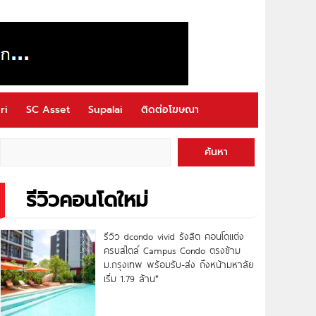
ri
SC Asset
Supalai
ติดต่อโฆษณา
ค้นหา
รีวิวคอนโดใหม่
รีวิว dcondo vivid รังสิต คอนโดแต่ง
ครบสไตล์ Campus Condo ตรงข้าม
ม.กรุงเทพ พร้อมรับ-ส่ง ถึงหน้ามหาลัย
เริ่ม 1.79 ล้าน*