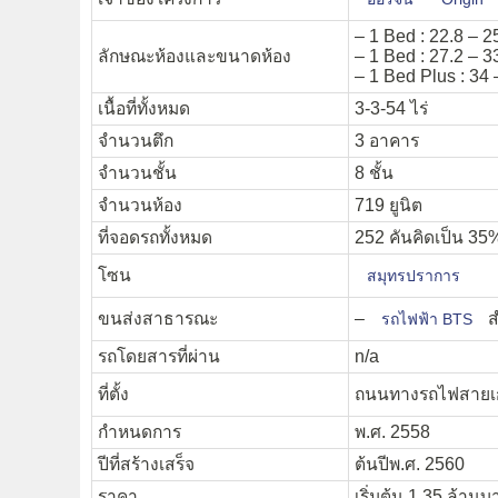
– 1 Bed : 22.8 – 2
ลักษณะห้องและขนาดห้อง
– 1 Bed : 27.2 – 3
– 1 Bed Plus : 34 
เนื้อที่ทั้งหมด
3-3-54 ไร่
จำนวนตึก
3 อาคาร
จำนวนชั้น
8 ชั้น
จำนวนห้อง
719 ยูนิต
ที่จอดรถทั้งหมด
252 คันคิดเป็น 3
โซน
สมุทรปราการ
ขนส่งสาธารณะ
–
ส
รถไฟฟ้า BTS
รถโดยสารที่ผ่าน
n/a
ที่ตั้ง
ถนนทางรถไฟสายเ
กำหนดการ
พ.ศ. 2558
ปีที่สร้างเสร็จ
ต้นปีพ.ศ. 2560
ราคา
เริ่มต้น 1.35 ล้านบ