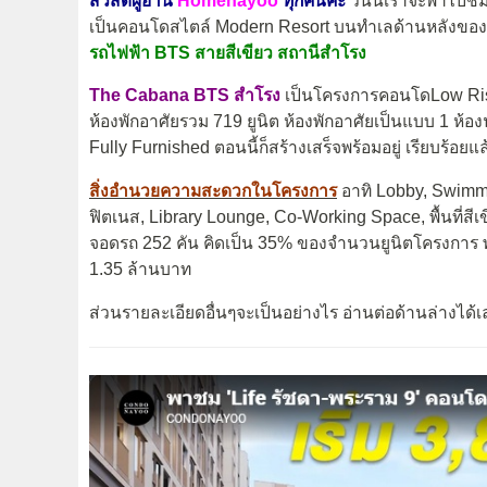
สวัสดีผู้อ่าน
Homenayoo
ทุกคนค่ะ
วันนี้เราจะพาไป
เป็นคอนโดสไตล์ Modern Resort บนทำเลด้านหลังของห
รถไฟฟ้า BTS สายสีเขียว สถานีสำโรง
The Cabana BTS สำโรง
เป็นโครงการคอนโดLow Rise 
ห้องพักอาศัยรวม 719 ยูนิต ห้องพักอาศัยเป็นแบบ 1 ห้อ
Fully Furnished ตอนนี้ก็สร้างเสร็จพร้อมอยู่ เรียบร้อยแล
สิ่งอำนวยความสะดวกในโครงการ
อาทิ Lobby, Swimmin
ฟิตเนส, Library Lounge, Co-Working Space, พื้นที่ส
จอดรถ 252 คัน คิดเป็น 35% ของจำนวนยูนิตโครงการ 
1.35 ล้านบาท
ส่วนรายละเอียดอื่นๆจะเป็นอย่างไร อ่านต่อด้านล่างได้เ