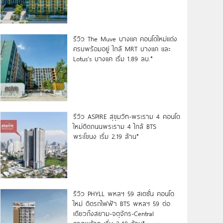
รีวิว The Muve บางแค คอนโดใหม่แต่ง
ครบพร้อมอยู่ ใกล้ MRT บางแค และ
Lotus’s บางแค เริ่ม 1.89 ลบ.*
รีวิว ASPIRE สุขุมวิท-พระราม 4 คอนโด
ใหม่ติดถนนพระราม 4 ใกล้ BTS
พระโขนง เริ่ม 2.19 ล้าน*
รีวิว PHYLL พหลฯ 59 สเตชั่น คอนโด
ใหม่ ติดรถไฟฟ้า BTS พหลฯ 59 ต่อ
เดียวถึงสยาม-จตุจักร-Central