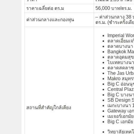
ราคาเฉลี่ยต่อ ตร.ม
56,000 บาท/ตร.ม.
– ค่าส่วนกลาง 38 บ
ค่าส่วนกลางและกองทุน
ตร.ม. (ชำระครั้งเดี
Imperial Wor
ตลาดเอี่ยมเจ
ตลาดบางนา 
Bangkok Mal
ตลาดอุดมสุข
ไบเทคบางนา 
ตลาดสดลาซา
The Jas Urb
Makro สมุทร
Big C อ่อนนุ
Central Pla
Big C บางนา
SB Design S
เมกะบางนา 1
สถานที่สำคัญใกล้เคียง
Gateway เอกม
เมเจอร์เอกมัย
Big C เอกมัย
วิทยาลัยเทคโ