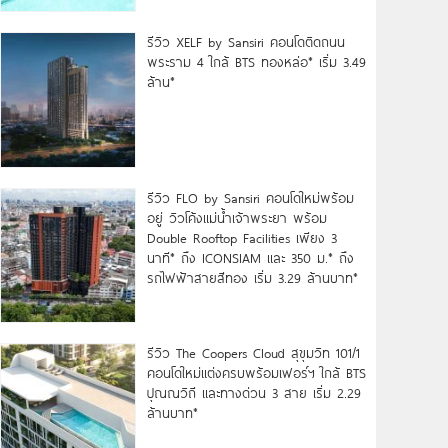
รีวิว XELF by Sansiri คอนโดติดถนน
พระราม 4 ใกล้ BTS ทองหล่อ* เริ่ม 3.49
ล้าน*
รีวิว FLO by Sansiri คอนโดใหม่พร้อม
อยู่ วิวโค้งแม่น้ำเจ้าพระยา พร้อม
Double Rooftop Facilities เพียง 3
นาที* ถึง ICONSIAM และ 350 ม.* ถึง
รถไฟฟ้าสายสีทอง เริ่ม 3.29 ล้านบาท*
รีวิว The Coopers Cloud สุขุมวิท 101/1
คอนโดใหม่แต่งครบพร้อมเฟอร์ฯ ใกล้ BTS
ปุณณวิถี และทางด่วน 3 สาย เริ่ม 2.29
ล้านบาท*