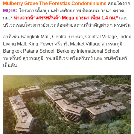
Mulberry Grove The Forestias Condominiums
คอนโดจาก
MQDC
โครงการตั้งอยู่บนทำเลศักยภาพ ติดถนนบางนา-ตราด
กม.7
ห่างจากห้างสรรพสินค้า Mega บางนา เพียง 1.4 กม.*
และ
บริเวณรอบโครงการยังแวดล้อมด้วยสถานที่สำคัญต่าง ๆ ครบครัน
อาทิเช่น Bangkok Mall, Central บางนา, Central Village, Index
Living Mall, King Power ศรีวารี, Market Village สุวรรณภูมิ,
Bangkok Patana School, Berkeley International School,
รพ.พริ้นซ์ สุวรรณภูมิ, รพ.สมิติเวช ศรีนครินทร์ และ รพ.ศิครินทร์
เป็นต้น