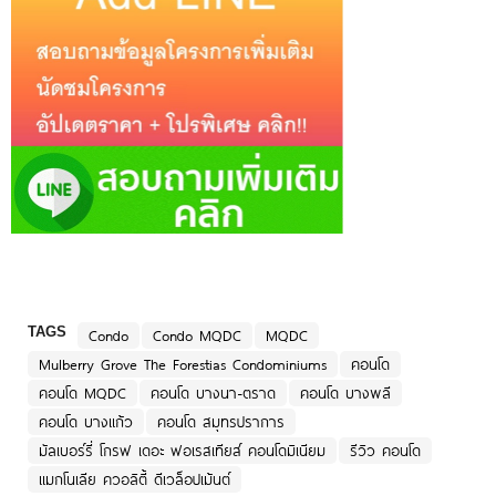
TAGS
Condo
Condo MQDC
MQDC
Mulberry Grove The Forestias Condominiums
คอนโด
คอนโด MQDC
คอนโด บางนา-ตราด
คอนโด บางพลี
คอนโด บางแก้ว
คอนโด สมุทรปราการ
มัลเบอร์รี่ โกรฟ เดอะ ฟอเรสเทียส์ คอนโดมิเนียม
รีวิว คอนโด
แมกโนเลีย ควอลิตี้ ดีเวล็อปเม้นต์