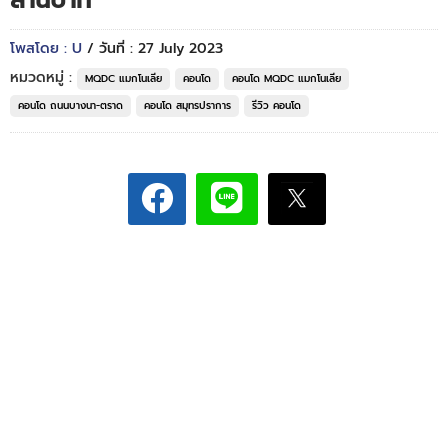
ล้านบาท*
โพสโดย : U
/ วันที่ : 27 July 2023
หมวดหมู่ :
MQDC แมกโนเลีย
คอนโด
คอนโด MQDC แมกโนเลีย
คอนโด ถนนบางนา-ตราด
คอนโด สมุทรปราการ
รีวิว คอนโด