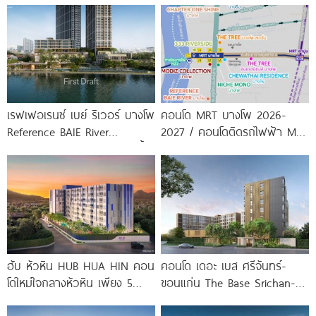
สายสีม่วง
พร้อมรับ-ส่ง
เรฟเฟอเรนซ์ เบย์ ริเวอร์ บางโพ
คอนโด MRT บางโพ 2026-
Reference BAIE River
2027 / คอนโดติดรถไฟฟ้า MRT
Bangpho ดีไซน์คอนโดใหม่ริมน้ำ
บางโพ
จาก
ฮับ หัวหิน HUB HUA HIN คอน
คอนโด เดอะ เบส ศรีจันทร์-
โดใหม่ใจกลางหัวหิน เพียง 5
ขอนแก่น The Base Srichan-
นาที* ถึง
Khonkaen ใกล้ Central