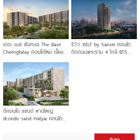
ขอนแก่น
เดอะ เบส เชิงทะเล The Base
รีวิว XELF by Sansiri คอนโด
Cherngtalay คอนโดใหม่ เลี้ยง
ติดถนนพระราม 4 ใกล้ BTS
สัตว์ได้ ใกล้ Boat
ทองหล่อ* เริ่ม
ดีคอนโด แซนด์ หาดใหญ่
dcondo sand Hatyai คอนโด
พร้อมอยู่สไตล์รีสอร์ท เพียง 10
นาที*
ค้นหา