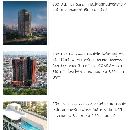
รีวิว XELF by Sansiri คอนโดติดถนนพระราม 4
ใกล้ BTS ทองหล่อ* เริ่ม 3.49 ล้าน*
รีวิว FLO by Sansiri คอนโดใหม่พร้อมอยู่ วิว
โค้งแม่น้ำเจ้าพระยา พร้อม Double Rooftop
Facilities เพียง 3 นาที* ถึง ICONSIAM และ
350 ม.* ถึงรถไฟฟ้าสายสีทอง เริ่ม 3.29 ล้าน
บาท*
รีวิว The Coopers Cloud สุขุมวิท 101/1 คอนโด
ใหม่แต่งครบพร้อมเฟอร์ฯ ใกล้ BTS ปุณณวิถี
และทางด่วน 3 สาย เริ่ม 2.29 ล้านบาท*