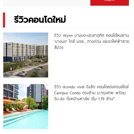
รีวิวคอนโดใหม่
รีวิว Wynn บางมด-ประชาอุทิศ คอนโดใหม่ย่าน
‘บางมด’ ใกล้ มจธ., ทางด่วน และรถไฟฟ้าสาย
สีม่วง
รีวิว dcondo vivid รังสิต คอนโดแต่งครบสไตล์
Campus Condo ตรงข้าม ม.กรุงเทพ พร้อม
รับ-ส่ง ถึงหน้ามหาลัย เริ่ม 1.79 ล้าน*