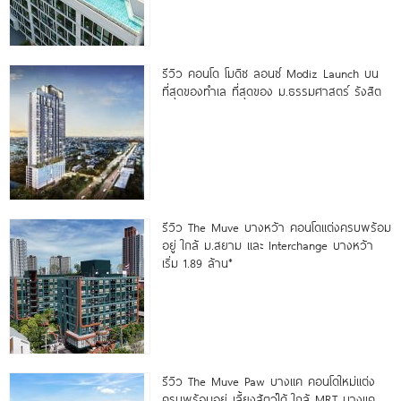
รีวิว คอนโด โมดิซ ลอนซ์ Modiz Launch บน
ที่สุดของทำเล ที่สุดของ ม.ธรรมศาสตร์ รังสิต
รีวิว The Muve บางหว้า คอนโดแต่งครบพร้อม
อยู่ ใกล้ ม.สยาม และ Interchange บางหว้า
เริ่ม 1.89 ล้าน*
รีวิว The Muve Paw บางแค คอนโดใหม่แต่ง
ครบพร้อมอยู่ เลี้ยงสัตว์ได้ ใกล้ MRT บางแค