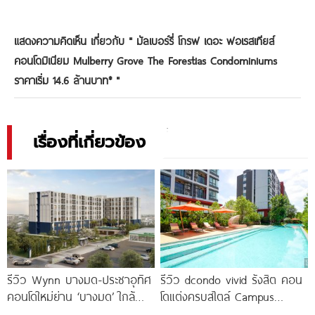
แสดงความคิดเห็น เกี่ยวกับ "
มัลเบอร์รี่ โกรฟ เดอะ ฟอเรสเทียส์
คอนโดมิเนียม Mulberry Grove The Forestias Condominiums
ราคาเริ่ม 14.6 ล้านบาท*
"
เรื่องที่เกี่ยวข้อง
รีวิว Wynn บางมด-ประชาอุทิศ
รีวิว dcondo vivid รังสิต คอน
คอนโดใหม่ย่าน ‘บางมด’ ใกล้
โดแต่งครบสไตล์ Campus
มจธ., ทางด่วน และรถไฟฟ้า
Condo ตรงข้าม ม.กรุงเทพ