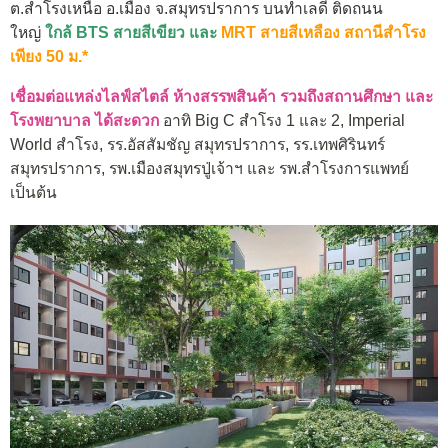
ต.สำโรงเหนือ อ.เมือง จ.สมุทรปราการ บนทำเลดี ติดถนน
ใหญ่
ใกล้ BTS สายสีเขียว และ
MRT สายสีเหลือง สถานีสำโรง
เพียง 50 ม.*
เชื่อมต่อแหล่งไลฟ์สไตล์ ห้างสรรพสินค้า รวมถึงสถานศึกษา และ
โรงพยาบาล ได้สะดวก
อาทิ Big C สำโรง 1 และ 2, Imperial
World สำโรง, รร.อัสสัมชัญ สมุทรปราการ, รร.เทพศิรินทร์
สมุทรปราการ, รพ.เมืองสมุทรปู่เจ้าฯ และ รพ.สำโรงการแพทย์
เป็นต้น