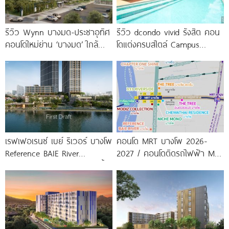
รีวิว Wynn บางมด-ประชาอุทิศ
รีวิว dcondo vivid รังสิต คอน
คอนโดใหม่ย่าน ‘บางมด’ ใกล้
โดแต่งครบสไตล์ Campus
มจธ., ทางด่วน และรถไฟฟ้า
Condo ตรงข้าม ม.กรุงเทพ
สายสีม่วง
พร้อมรับ-ส่ง
เรฟเฟอเรนซ์ เบย์ ริเวอร์ บางโพ
คอนโด MRT บางโพ 2026-
Reference BAIE River
2027 / คอนโดติดรถไฟฟ้า MRT
Bangpho ดีไซน์คอนโดใหม่ริมน้ำ
บางโพ
จาก