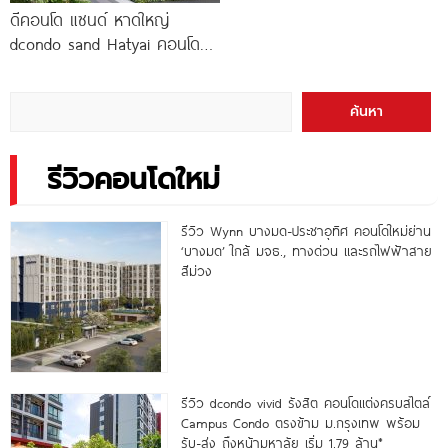
ดีคอนโด แซนด์ หาดใหญ่
dcondo sand Hatyai คอนโด
พร้อมอยู่สไตล์รีสอร์ท เพียง 10
นาที*
ค้นหา
รีวิวคอนโดใหม่
รีวิว Wynn บางมด-ประชาอุทิศ คอนโดใหม่ย่าน
‘บางมด’ ใกล้ มจธ., ทางด่วน และรถไฟฟ้าสาย
สีม่วง
รีวิว dcondo vivid รังสิต คอนโดแต่งครบสไตล์
Campus Condo ตรงข้าม ม.กรุงเทพ พร้อม
รับ-ส่ง ถึงหน้ามหาลัย เริ่ม 1.79 ล้าน*