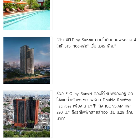
รีวิว XELF by Sansiri คอนโดติดถนนพระราม 4
ใกล้ BTS ทองหล่อ* เริ่ม 3.49 ล้าน*
รีวิว FLO by Sansiri คอนโดใหม่พร้อมอยู่ วิว
โค้งแม่น้ำเจ้าพระยา พร้อม Double Rooftop
Facilities เพียง 3 นาที* ถึง ICONSIAM และ
350 ม.* ถึงรถไฟฟ้าสายสีทอง เริ่ม 3.29 ล้าน
บาท*