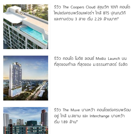
รีวิว The Coopers Cloud สุขุมวิท 101/1 คอนโด
ใหม่แต่งครบพร้อมเฟอร์ฯ ใกล้ BTS ปุณณวิถี
และทางด่วน 3 สาย เริ่ม 2.29 ล้านบาท*
รีวิว คอนโด โมดิซ ลอนซ์ Modiz Launch บน
ที่สุดของทำเล ที่สุดของ ม.ธรรมศาสตร์ รังสิต
รีวิว The Muve บางหว้า คอนโดแต่งครบพร้อม
อยู่ ใกล้ ม.สยาม และ Interchange บางหว้า
เริ่ม 1.89 ล้าน*