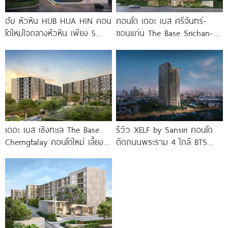
ฮับ หัวหิน HUB HUA HIN คอน
คอนโด เดอะ เบส ศรีจันทร์-
โดใหม่ใจกลางหัวหิน เพียง 5
ขอนแก่น The Base Srichan-
นาที* ถึง
Khonkaen ใกล้ Central
ขอนแก่น
เดอะ เบส เชิงทะเล The Base
รีวิว XELF by Sansiri คอนโด
Cherngtalay คอนโดใหม่ เลี้ยง
ติดถนนพระราม 4 ใกล้ BTS
สัตว์ได้ ใกล้ Boat
ทองหล่อ* เริ่ม