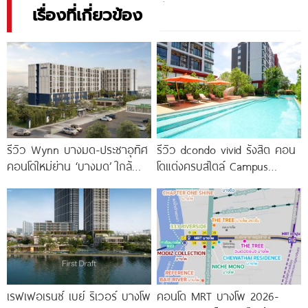
เรื่องที่เกี่ยวข้อง
รีวิว Wynn บางมด-ประชาอุทิศ
รีวิว dcondo vivid รังสิต คอน
คอนโดใหม่ย่าน ‘บางมด’ ใกล้
โดแต่งครบสไตล์ Campus
มจธ., ทางด่วน และรถไฟฟ้า
Condo ตรงข้าม ม.กรุงเทพ
สายสีม่วง
พร้อมรับ-ส่ง
เรฟเฟอเรนซ์ เบย์ ริเวอร์ บางโพ
คอนโด MRT บางโพ 2026-