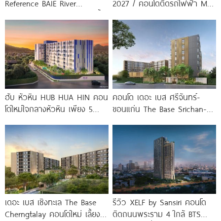
Reference BAIE River
2027 / คอนโดติดรถไฟฟ้า MRT
Bangpho ดีไซน์คอนโดใหม่ริมน้ำ
บางโพ
จาก
ฮับ หัวหิน HUB HUA HIN คอน
คอนโด เดอะ เบส ศรีจันทร์-
โดใหม่ใจกลางหัวหิน เพียง 5
ขอนแก่น The Base Srichan-
นาที* ถึง
Khonkaen ใกล้ Central
ขอนแก่น
เดอะ เบส เชิงทะเล The Base
รีวิว XELF by Sansiri คอนโด
Cherngtalay คอนโดใหม่ เลี้ยง
ติดถนนพระราม 4 ใกล้ BTS