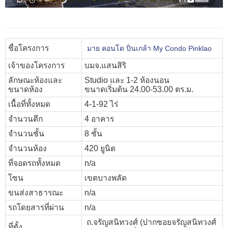
ชื่อโครงการ
มาย คอนโด ปิ่นเกล้า My Condo Pinklao
เจ้าของโครงการ
บมจ.แสนสิริ
ลักษณะห้องและ
Studio และ 1-2 ห้องนอน
ขนาดห้อง
ขนาดเริ่มต้น 24.00-53.00 ตร.ม.
เนื้อที่ทั้งหมด
4-1-92 ไร่
จำนวนตึก
4 อาคาร
จำนวนชั้น
8 ชั้น
จำนวนห้อง
420 ยูนิต
ที่จอดรถทั้งหมด
n/a
โซน
เขตบางพลัด
ขนส่งสาธารณะ
n/a
รถโดยสารที่ผ่าน
n/a
ถ.จรัญสนิทวงศ์ (ปากซอยจรัญสนิทวงศ์
ที่ตั้ง