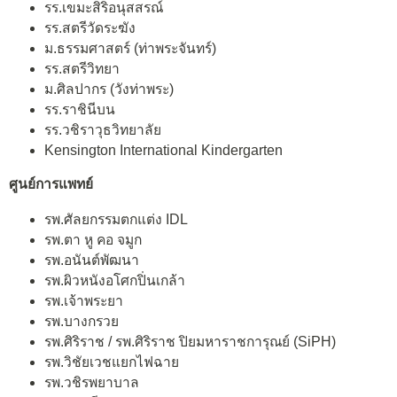
รร.เขมะสิริอนุสสรณ์
รร.สตรีวัดระฆัง
ม.ธรรมศาสตร์ (ท่าพระจันทร์)
รร.สตรีวิทยา
ม.ศิลปากร (วังท่าพระ)
รร.ราชินีบน
รร.วชิราวุธวิทยาลัย
Kensington International Kindergarten
ศูนย์การแพทย์
รพ.ศัลยกรรมตกแต่ง IDL
รพ.ตา หู คอ จมูก
รพ.อนันต์พัฒนา
รพ.ผิวหนังอโศกปิ่นเกล้า
รพ.เจ้าพระยา
รพ.บางกรวย
รพ.ศิริราช / รพ.ศิริราช ปิยมหาราชการุณย์ (SiPH)
รพ.วิชัยเวชแยกไฟฉาย
รพ.วชิรพยาบาล