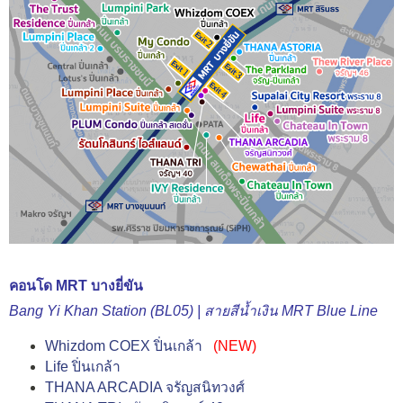
คอนโด MRT บางยี่ขัน
Bang Yi Khan Station (BL05) | สายสีน้ำเงิน MRT Blue Line
Whizdom COEX ปิ่นเกล้า
(NEW)
Life ปิ่นเกล้า
THANA ARCADIA จรัญสนิทวงศ์