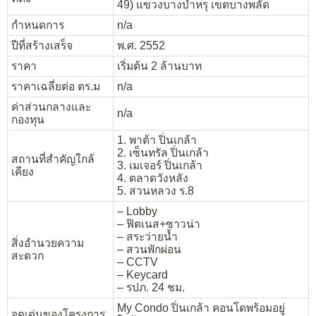
49) แขวงบางบำหรุ เขตบางพลัด
กำหนดการ
n/a
ปีที่สร้างเสร็จ
พ.ศ. 2552
ราคา
เริ่มต้น 2 ล้านบาท
ราคาเฉลี่ยต่อ ตร.ม
n/a
ค่าส่วนกลางและ
n/a
กองทุน
1. พาต้า ปิ่นเกล้า
2. เซ็นทรัล ปิ่นเกล้า
สถานที่สำคัญใกล้
3. เมเจอร์ ปิ่นเกล้า
เคียง
4. ตลาดวังหลัง
5. สวนหลวง ร.8
– Lobby
– ฟิตเนส+ซาวน่า
– สระว่ายน้ำ
สิ่งอำนวยความ
– สวนพักผ่อน
สะดวก
– CCTV
– Keycard
– รปภ. 24 ชม.
My Condo ปิ่นเกล้า คอนโดพร้อมอยู่
จุดเด่นของโครงการ