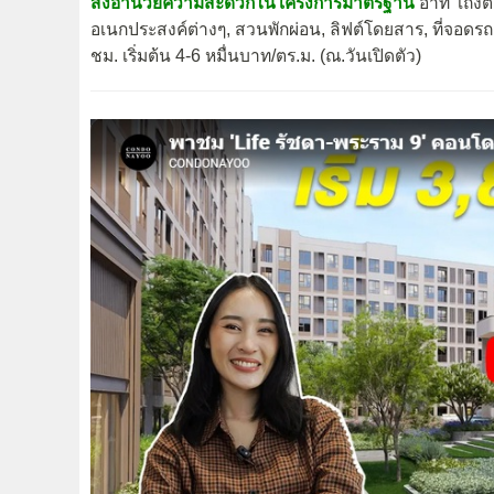
สิ่งอำนวยความสะดวกในโครงการมาตรฐาน
อาทิ โถงต้
อเนกประสงค์ต่างๆ, สวนพักผ่อน, ลิฟต์โดยสาร, ที่จอดรถ
ชม. เริ่มต้น 4-6 หมื่นบาท/ตร.ม. (ณ.วันเปิดตัว)