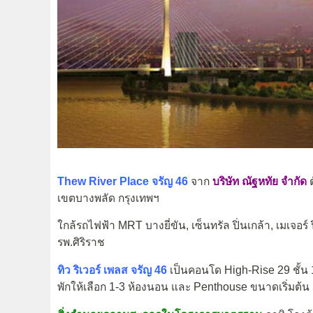
Thew River Place
จรัญ 46
จาก
บริษัท ณัฐหทัย จำกัด
ต
เขตบางพลัด กรุงเทพฯ
ใกล้รถไฟฟ้า MRT บางยี่ขัน, เซ็นทรัล ปิ่นเกล้า, เมเจอร์ ป
รพ.ศิริราช
ทิว ริเวอร์ เพลส จรัญ 46
เป็นคอนโด High-Rise 29 ชั้น 1 
พักให้เลือก 1-3 ห้องนอน และ Penthouse ขนาดเริ่มต้น 5