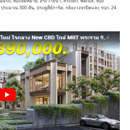
อนรับ, ห้องจดหมาย, สระว่ายน้ำ, สระเด็ก, ฟิตเนส, ห้อง
 ประมาณ 300 คัน, ประตูคีย์การ์ด, กล้องวงจรปิดและ รปภ. 24