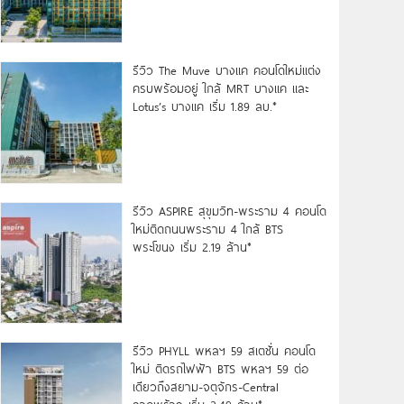
รีวิว The Muve บางแค คอนโดใหม่แต่ง
ครบพร้อมอยู่ ใกล้ MRT บางแค และ
Lotus’s บางแค เริ่ม 1.89 ลบ.*
รีวิว ASPIRE สุขุมวิท-พระราม 4 คอนโด
ใหม่ติดถนนพระราม 4 ใกล้ BTS
พระโขนง เริ่ม 2.19 ล้าน*
รีวิว PHYLL พหลฯ 59 สเตชั่น คอนโด
ใหม่ ติดรถไฟฟ้า BTS พหลฯ 59 ต่อ
เดียวถึงสยาม-จตุจักร-Central