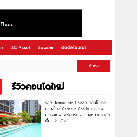
ri
SC Asset
Supalai
ติดต่อโฆษณา
ค้นหา
รีวิวคอนโดใหม่
รีวิว dcondo vivid รังสิต คอนโดแต่ง
ครบสไตล์ Campus Condo ตรงข้าม
ม.กรุงเทพ พร้อมรับ-ส่ง ถึงหน้ามหาลัย
เริ่ม 1.79 ล้าน*