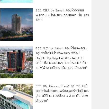
รีวิว XELF by Sansiri คอนโดติดถนน
พระราม 4 ใกล้ BTS ทองหล่อ* เริ่ม 3.49
ล้าน*
รีวิว FLO by Sansiri คอนโดใหม่พร้อม
อยู่ วิวโค้งแม่น้ำเจ้าพระยา พร้อม
Double Rooftop Facilities เพียง 3
นาที* ถึง ICONSIAM และ 350 ม.* ถึง
รถไฟฟ้าสายสีทอง เริ่ม 3.29 ล้านบาท*
รีวิว The Coopers Cloud สุขุมวิท 101/1
คอนโดใหม่แต่งครบพร้อมเฟอร์ฯ ใกล้ BTS
ปุณณวิถี และทางด่วน 3 สาย เริ่ม 2.29
ล้านบาท*