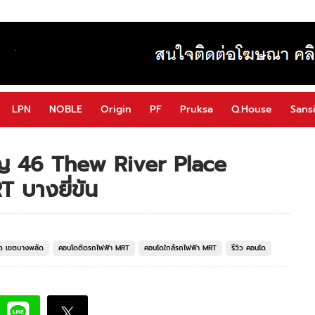
LPN
NOBLE
Origin
PF
Pruksa
Q.House
Sansi
ัญ 46 Thew River Place
 บางยี่ขัน
ด เขตบางพลัด
คอนโดติดรถไฟฟ้า MRT
คอนโดใกล้รถไฟฟ้า MRT
รีวิว คอนโด