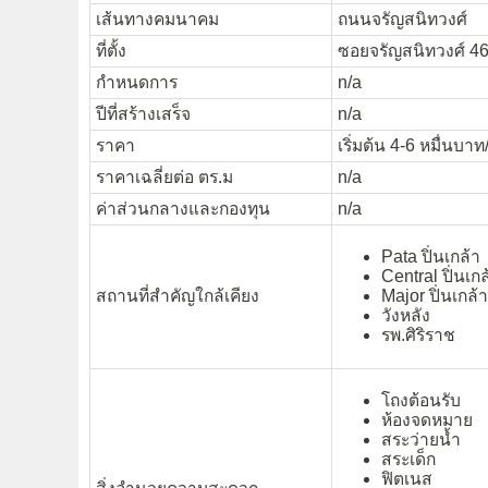
เส้นทางคมนาคม
ถนนจรัญสนิทวงศ์
ที่ตั้ง
ซอยจรัญสนิทวงศ์ 46
กำหนดการ
n/a
ปีที่สร้างเสร็จ
n/a
ราคา
เริ่มต้น 4-6 หมื่นบาท
ราคาเฉลี่ยต่อ ตร.ม
n/a
ค่าส่วนกลางและกองทุน
n/a
Pata ปิ่นเกล้า
Central ปิ่นเกล
สถานที่สำคัญใกล้เคียง
Major ปิ่นเกล้า
วังหลัง
รพ.ศิริราช
โถงต้อนรับ
ห้องจดหมาย
สระว่ายน้ำ
สระเด็ก
ฟิตเนส