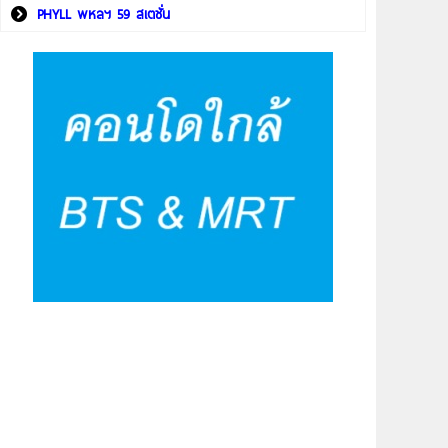
PHYLL พหลฯ 59 สเตชั่น