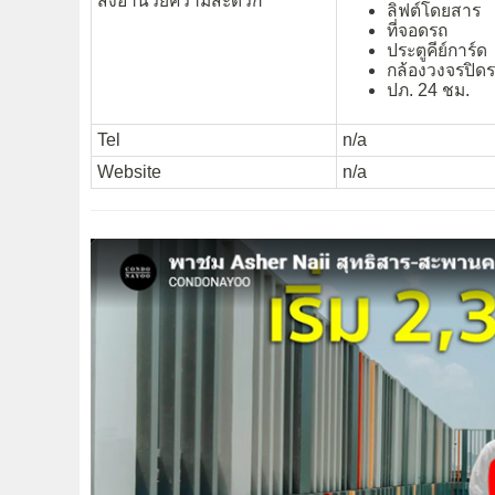
สิ่งอำนวยความสะดวก
ลิฟต์โดยสาร
ที่จอดรถ
ประตูคีย์การ์ด
กล้องวงจรปิดร
ปภ. 24 ชม.
Tel
n/a
Website
n/a