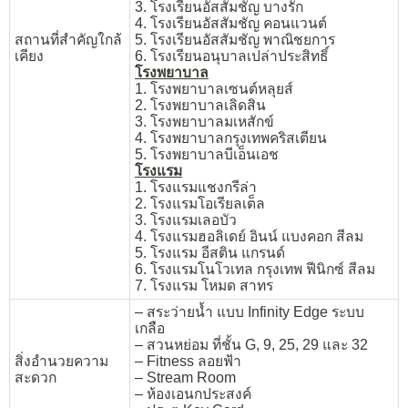
3. โรงเรียนอัสสัมชัญ บางรัก
4. โรงเรียนอัสสัมชัญ คอนแวนต์
สถานที่สำคัญใกล้
5. โรงเรียนอัสสัมชัญ พาณิชยการ
เคียง
6. โรงเรียนอนุบาลเปล่าประสิทธิ์
โรงพยาบาล
1. โรงพยาบาลเซนต์หลุยส์
2. โรงพยาบาลเลิดสิน
3. โรงพยาบาลมเหสักข์
4. โรงพยาบาลกรุงเทพคริสเตียน
5. โรงพยาบาลบีเอ็นเอช
โรงแรม
1. โรงแรมแชงกรีล่า
2. โรงแรมโอเรียลเต็ล
3. โรงแรมเลอบัว
4. โรงแรมฮอลิเดย์ อินน์ แบงคอก สีลม
5. โรงแรม อีสติน แกรนด์
6. โรงแรมโนโวเทล กรุงเทพ ฟีนิกซ์ สีลม
7. โรงแรม โหมด สาทร
– สระว่ายน้ำ แบบ Infinity Edge ระบบ
เกลือ
– สวนหย่อม ที่ชั้น G, 9, 25, 29 และ 32
สิ่งอำนวยความ
– Fitness ลอยฟ้า
สะดวก
– Stream Room
– ห้องเอนกประสงค์