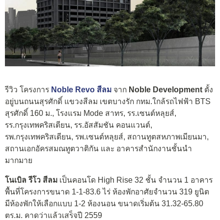
รีวิว โครงการ
Noble Revo สีลม
จาก
Noble Development
ตั้ง
อยู่บนถนนสุรศักดิ์ แขวงสีลม เขตบางรัก กทม.ใกล้รถไฟฟ้า BTS
สุรศักดิ์ 160 ม., โรงแรม Mode สาทร, รร.เซนต์หลุยส์,
รร.กรุงเทพคริสเตียน, รร.อัสสัมชัน คอนแวนต์,
รพ.กรุงเทพคริสเตียน, รพ.เซนต์หลุยส์, สถานทูตสหภาพเมียนมา,
สถานเอกอัครสมณทูตวาติกัน และ อาคารสำนักงานชั้นนำ
มากมาย
โนเบิล รีโว สีลม
เป็นคอนโด High Rise 32 ชั้น จำนวน 1 อาคาร
พื้นที่โครงการขนาด 1-1-83.6 ไร่ ห้องพักอาศัยจำนวน 319 ยูนิต
มีห้องพักให้เลือกแบบ 1-2 ห้องนอน ขนาดเริ่มต้น 31.32-65.80
ตร.ม. คาดว่าแล้วเสร็จปี 2559