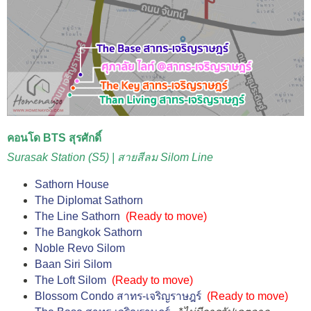
คอนโด BTS สุรศักดิ์
Surasak Station (S5) | สายสีลม Silom Line
Sathorn House
The Diplomat Sathorn
The Line Sathorn
(Ready to move)
The Bangkok Sathorn
Noble Revo Silom
Baan Siri Silom
The Loft Silom
(Ready to move)
Blossom Condo สาทร-เจริญราษฎร์
(Ready to move)