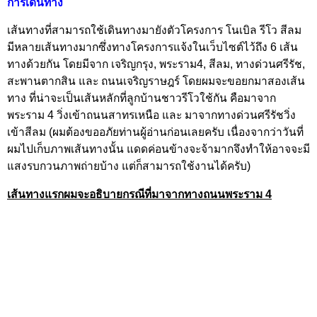
การเดินทาง
เส้นทางที่สามารถใช้เดินทางมายังตัวโครงการ โนเบิล รีโว สีลม
มีหลายเส้นทางมากซึ่งทาง
โครงการแจ้งในเว็บไซต์ไว้ถึง 6 เส้น
ทางด้วยกัน
โดยมีจาก เจริญกรุง, พระราม4, สีลม, ทางด่วนศรีรัช,
สะพานตากสิน และ ถนนเจริญราษฎร์ โดยผมจะขอยกมาสองเส้น
ทาง ที่น่าจะเป็นเส้นหลักที่ลูกบ้านชาวรีโวใช้กัน คือมาจาก
พระราม 4 วิ่งเข้าถนนสาทรเหนือ และ มาจากทางด่วนศรีรัชวิ่ง
เข้าสีลม (ผมต้องขออภัยท่านผู้อ่านก่อนเลยครับ เนื่องจากว่าวันที่
ผมไปเก็บภาพเส้นทางนั้น แดดค่อนข้างจะจ้ามากจึงทำให้อาจจะมี
แสงรบกวนภาพถ่ายบ้าง แต่ก็สามารถใช้งานได้ครับ)
เส้นทางแรกผมจะอธิบายกรณีที่มาจากทางถนนพระราม 4