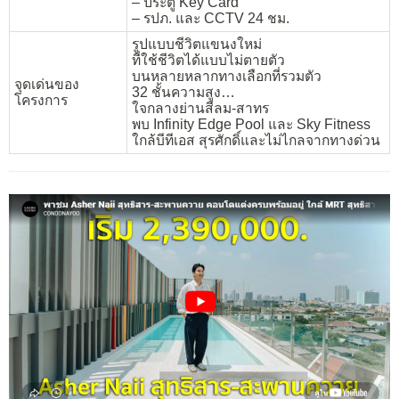
– ประตู Key Card
– รปภ. และ CCTV 24 ชม.
รูปแบบชีวิตแขนงใหม่
ที่ใช้ชีวิตได้แบบไม่ตายตัว
บนหลายหลากทางเลือกที่รวมตัว
จุดเด่นของ
32 ชั้นความสูง…
โครงการ
ใจกลางย่านสีลม-สาทร
พบ Infinity Edge Pool และ Sky Fitness
ใกล้บีทีเอส สุรศักดิ์และไม่ไกลจากทางด่วน