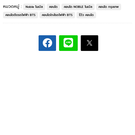
หมวดหมู่ :
Noble โนเบิล
คอนโด
คอนโด NOBLE โนเบิล
คอนโด กรุงเทพ
คอนโดติดรถไฟฟ้า BTS
คอนโดใกล้รถไฟฟ้า BTS
รีวิว คอนโด