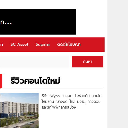
ri
SC Asset
Supalai
ติดต่อโฆษณา
ค้นหา
รีวิวคอนโดใหม่
รีวิว Wynn บางมด-ประชาอุทิศ คอนโด
ใหม่ย่าน ‘บางมด’ ใกล้ มจธ., ทางด่วน
และรถไฟฟ้าสายสีม่วง