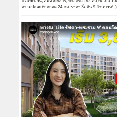
สวนพักผ่อน, ลิฟท์โดยสาร, ที่จอดรถ 192 คัน คิดเป็น 
ความปลอดภัยตลอด 24 ชม. ราคาเริ่มต้น 9 ล้านบาท* (เ