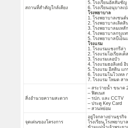
5. โรงเรียนอัสสัมชั
สถานที่สำคัญใกล้เคียง
6. โรงเรียนอนุบาลเปล
โรงพยาบาล
1. โรงพยาบาลเซนต์ห
2. โรงพยาบาลเลิดสิ
3. โรงพยาบาลมเหสัก
4. โรงพยาบาลกรุงเท
5. โรงพยาบาลบีเอ็น
โรงแรม
1. โรงแรมแชงกรีล่า
2. โรงแรมโอเรียลเต็
3. โรงแรมเลอบัว
4. โรงแรมฮอลิเดย์ อ
5. โรงแรม อีสติน แก
6. โรงแรมโนโวเทล กร
7. โรงแรม โหมด สา
– สระว่ายน้ำ ขนาด 2
– ฟิตเนส
สิ่งอำนวยความสะดวก
– รปภ. และ CCTV
– ประตู Key Card
– สวนหย่อม
อยู่ใจกลางย่านธุรกิ
จุดเด่นของโครงการ
โรงเรียน,โรงพยาบาล
ข้ามแม่น้ำเจ้าพระยาเพ