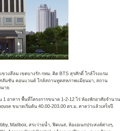
ขวงสีลม เขตบางรัก กทม. ติด BTS สุรศักดิ์ ใกล้โรงแรม
ร.อัสสัมชัน คอนแวนต์ ใกล้สถานทูตสหภาพเเมียนมา, สถาน
ากมาย
 1 อาคาร พื้นที่โครงการขนาด 1-2-12 ไร่ ห้องพักอาศัยจำนวน
house ขนาดเริ่มต้น 40.00-203.00 ตร.ม. คาดว่าแล้วเสร็จปี
, Mailbox, สระว่ายน้ำ, ฟิตเนส, ห้องอเนกประสงค์ต่างๆ,