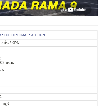
ทร / THE DIPLOMAT SATHORN
ปอเรชั่น / KPN
.
.
.ม.
03 ตร.ม.
.ว.
%
ญราษฎร์