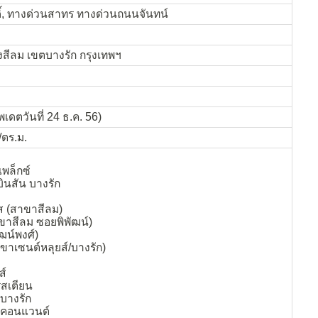
ิ์, ทางด่วนสาทร ทางด่วนถนนจันทน์
ีลม เขตบางรัก กรุงเทพฯ
ัพเดตวันที่ 24 ธ.ค. 56)
/ตร.ม.
เพล็กซ์
บินสัน บางรัก
ลส (สาขาสีลม)
สาขาสีลม ซอยพิพัฒน์)
ฒน์พงศ์)
สาขาเซนต์หลุยส์/บางรัก)
ส์
ิสเตียน
 บางรัก
ญ คอนแวนต์