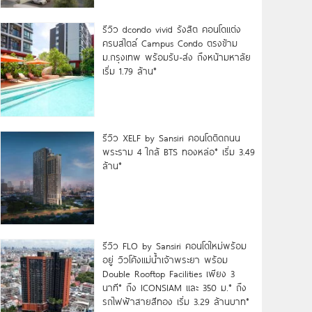
รีวิว dcondo vivid รังสิต คอนโดแต่ง
ครบสไตล์ Campus Condo ตรงข้าม
ม.กรุงเทพ พร้อมรับ-ส่ง ถึงหน้ามหาลัย
เริ่ม 1.79 ล้าน*
รีวิว XELF by Sansiri คอนโดติดถนน
พระราม 4 ใกล้ BTS ทองหล่อ* เริ่ม 3.49
ล้าน*
รีวิว FLO by Sansiri คอนโดใหม่พร้อม
อยู่ วิวโค้งแม่น้ำเจ้าพระยา พร้อม
Double Rooftop Facilities เพียง 3
นาที* ถึง ICONSIAM และ 350 ม.* ถึง
รถไฟฟ้าสายสีทอง เริ่ม 3.29 ล้านบาท*