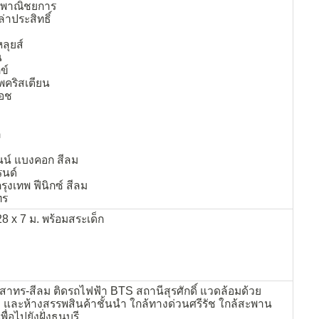
ญ พาณิชยการ
่าประสิทธิ์
ลุยส์
น
ข์
พคริสเตียน
เอช
ล
ินน์ แบงคอก สีลม
รนด์
ุงเทพ ฟีนิกซ์ สีลม
ทร
8 x 7 ม. พร้อมสระเด็ก
จ สาทร-สีลม ติดรถไฟฟ้า BTS สถานีสุรศักดิ์ แวดล้อมด้วย
 และห้างสรรพสินค้าชั้นนำ ใกล้ทางด่วนศรีรัช ใกล้สะพาน
ื่อไปยังฝั่งธนบุรี