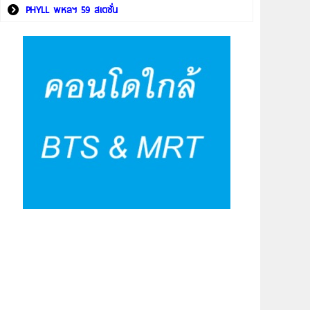
PHYLL พหลฯ 59 สเตชั่น