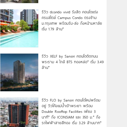
รีวิว dcondo vivid รังสิต คอนโดแต่ง
ครบสไตล์ Campus Condo ตรงข้าม
ม.กรุงเทพ พร้อมรับ-ส่ง ถึงหน้ามหาลัย
เริ่ม 1.79 ล้าน*
รีวิว XELF by Sansiri คอนโดติดถนน
พระราม 4 ใกล้ BTS ทองหล่อ* เริ่ม 3.49
ล้าน*
รีวิว FLO by Sansiri คอนโดใหม่พร้อม
อยู่ วิวโค้งแม่น้ำเจ้าพระยา พร้อม
Double Rooftop Facilities เพียง 3
นาที* ถึง ICONSIAM และ 350 ม.* ถึง
รถไฟฟ้าสายสีทอง เริ่ม 3.29 ล้านบาท*