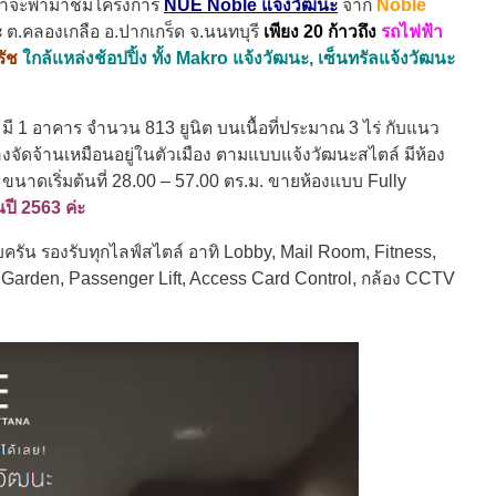
้เราจะพามาชมโครงการ
NUE Noble แจ้งวัฒนะ
จาก
Noble
ะ
ต.คลองเกลือ อ.ปากเกร็ด จ.นนทบุรี
เพียง 20 ก้าวถึง
รถไฟฟ้า
รัช
ใกล้แหล่งช้อปปิ้ง ทั้ง Makro แจ้งวัฒนะ, เซ็นทรัลแจ้งวัฒนะ
 มี 1 อาคาร จำนวน 813 ยูนิต บนเนื้อที่ประมาณ 3 ไร่ กับแนว
่างจัดจ้านเหมือนอยู่ในตัวเมือง ตามแบบแจ้งวัฒนะสไตล์ มีห้อง
าดเริ่มต้นที่ 28.00 – 57.00 ตร.ม. ขายห้องแบบ Fully
นปี 2563 ค่ะ
ัน รองรับทุกไลฟ์สไตล์ อาทิ Lobby, Mail Room, Fitness,
 Garden, Passenger Lift, Access Card Control, กล้อง CCTV