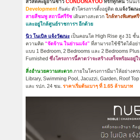
สวัสดีค่ะผู้อ่านชาว
CONDONAYOO
ที่รักทุกคน
วันนี
Development
กันค่ะ ตัวโครงการตั้งอยู่ติด
ถ.แจ้งวัฒน
สายสีชมพู สถานีศรีรัช
เดินทางสะดวก
ใกล้ทางพิเศษศรี
และอยู่ใกล้ศูนย์ราชการฯ อีกด้วย
นิว โนเบิล แจ้งวัฒนะ
เป็นคอนโด High Rise สูง 31 ชั้น
ความคิด
“จัดจ้าน ในย่านแจ้ง”
ที่สามารถใช้ชีวิตได้อย
แบบ 1 Bedroom, 2 Bedrooms และ 2 Bedrooms Plus ขน
Furnished
ซึ่งโครงการนี้คาดว่าจะสร้างเสร็จพร้อมอยู่ใ
สิ่งอำนวยความสะดวก
ภายในโครงการมีมาให้อย่างครบคร
Library, Swimming Pool, Jacuzzi, Garden, Roof Top
และ รปภ. 24 ชม.
ราคาเริ่มต้นเบาๆ ที่ 1.65 ล้านบาท