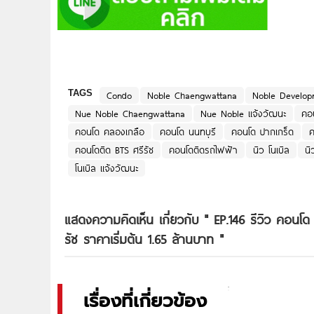
TAGS
Condo
Noble Chaengwattana
Noble Develop
Nue Noble Chaengwattana
Nue Noble แจ้งวัฒนะ
คอ
คอนโด คลองเกลือ
คอนโด นนทบุรี
คอนโด ปากเกร็ด
ค
คอนโดติด BTS ศรีรัช
คอนโดติดรถไฟฟ้า
นิว โนเบิล
นิ
โนเบิล แจ้งวัฒนะ
แสดงความคิดเห็น เกี่ยวกับ "
EP.146 รีวิว คอนโ
รัช ราคาเริ่มต้น 1.65 ล้านบาท
"
เรื่องที่เกี่ยวข้อง