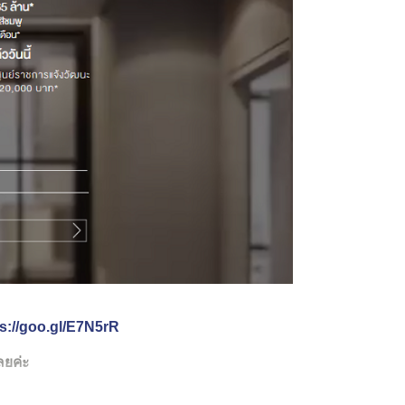
ps://goo.gl/E7N5rR
ลยค่ะ