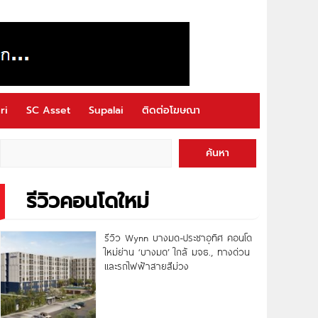
ri
SC Asset
Supalai
ติดต่อโฆษณา
ค้นหา
รีวิวคอนโดใหม่
รีวิว Wynn บางมด-ประชาอุทิศ คอนโด
ใหม่ย่าน ‘บางมด’ ใกล้ มจธ., ทางด่วน
และรถไฟฟ้าสายสีม่วง