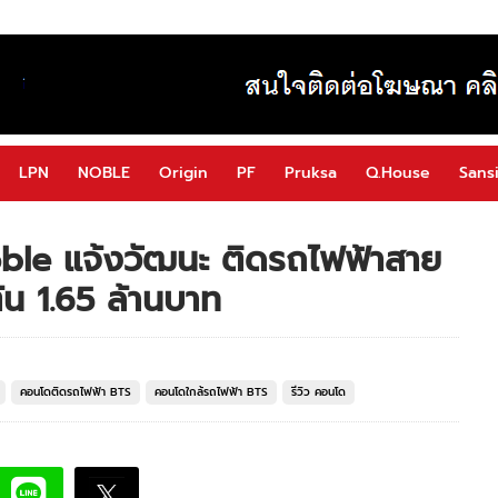
LPN
NOBLE
Origin
PF
Pruksa
Q.House
Sansi
oble แจ้งวัฒนะ ติดรถไฟฟ้าสาย
ต้น 1.65 ล้านบาท
คอนโดติดรถไฟฟ้า BTS
คอนโดใกล้รถไฟฟ้า BTS
รีวิว คอนโด