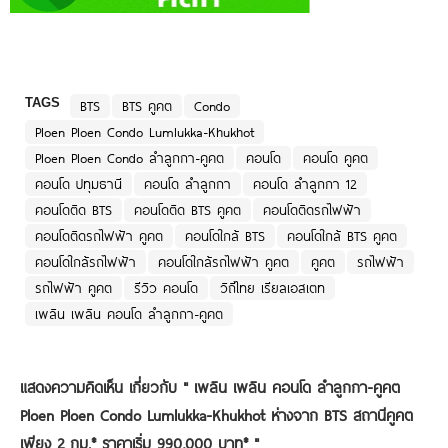
TAGS
BTS
BTS คูคต
Condo
Ploen Ploen Condo Lumlukka-Khukhot
Ploen Ploen Condo ลำลูกกา-คูคต
คอนโด
คอนโด คูคต
คอนโด ปทุมธานี
คอนโด ลำลูกกา
คอนโด ลำลูกกา 12
คอนโดติด BTS
คอนโดติด BTS คูคต
คอนโดติดรถไฟฟ้า
คอนโดติดรถไฟฟ้า คูคต
คอนโดใกล้ BTS
คอนโดใกล้ BTS คูคต
คอนโดใกล้รถไฟฟ้า
คอนโดใกล้รถไฟฟ้า คูคต
คูคต
รถไฟฟ้า
รถไฟฟ้า คูคต
รีวิว คอนโด
วิถีไทย เรียลเอสเตท
เพลิน เพลิน คอนโด ลำลูกกา-คูคต
แสดงความคิดเห็น เกี่ยวกับ "
เพลิน เพลิน คอนโด ลำลูกกา-คูคต
Ploen Ploen Condo Lumlukka-Khukhot ห่างจาก BTS สถานีคูคต
เพียง 2 กม.* ราคาเริ่ม 990,000 บาท*
"