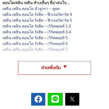
คอนโดเพลิน เพลิน ทำเลอื่นๆ ที่น่าสนใจ…
เพลิน เพลิน คอนโด ลำลูกกา – คูคต
เพลิน เพลิน คอนโด รังสิต – ฟิวเจอร์พาร์ค 4
เพลิน เพลิน คอนโด รังสิต – ฟิวเจอร์พาร์ค 5
เพลิน เพลิน คอนโด รังสิต – เวิร์คพอยท์ 1-2
เพลิน เพลิน คอนโด รังสิต – เวิร์คพอยท์ 3-4
เพลิน เพลิน คอนโด รังสิต – เวิร์คพอยท์ 5
เพลิน เพลิน คอนโด รังสิต – เวิร์คพอยท์ 6
เพลิน เพลิน คอนโด รังสิต – เวิร์คพอยท์ 7
อ่านเพิ่มเติม