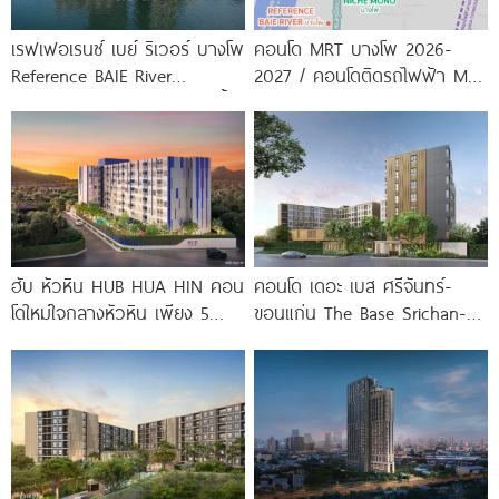
เรฟเฟอเรนซ์ เบย์ ริเวอร์ บางโพ
คอนโด MRT บางโพ 2026-
Reference BAIE River
2027 / คอนโดติดรถไฟฟ้า MRT
Bangpho ดีไซน์คอนโดใหม่ริมน้ำ
บางโพ
จาก
ฮับ หัวหิน HUB HUA HIN คอน
คอนโด เดอะ เบส ศรีจันทร์-
โดใหม่ใจกลางหัวหิน เพียง 5
ขอนแก่น The Base Srichan-
นาที* ถึง
Khonkaen ใกล้ Central
ขอนแก่น