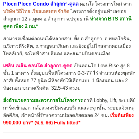
Ploen Ploen Condo ลำลูกกา-คูคต
คอนโดโครงการใหม่ จาก
บริษัท วิถีไทย เรียลเอสเตท จำกัด
โครงการตั้งอยู่บนทำเลซอย
ลำลูกกา 12 ต.คูคต อ.ลำลูกกา จ.ปทุมธานี
ห่างจาก BTS สถานี
คูคต เพียง 2 กม.*
สามารถเชื่อมต่อถนนได้หลายสาย ทั้ง ถ.ลำลูกกา, ถ.พหลโยธิน,
ถ.วิภาวดีรังสิต,
ถ.กาญจนาภิเษก และยังอยู่ไม่ไกลจากดอนเมือง
โทลล์เวย์, รถไฟฟ้าสายสีแดง และสนามบินดอนเมือง
เพลิน เพลิน คอนโด ลำลูกกา-คูคต
เป็นคอนโด Low-Rise สูง 8
ชั้น 1 อาคาร ตั้งอยู่บนพื้นที่โครงการ 0-3-77 ไร่ จำนวนห้องชุดพัก
อาศัยทั้งหมด 77 ยูนิต มีห้องพักให้เลือกแบบ 1 ห้องนอน และ 2
ห้องนอน ขนาดเริ่มต้น 32.5-43 ตร.ม.
สิ่งอำนวยความสะดวกภายในโครงการ
อาทิ Lobby, Lift, ระบบคีย์
การ์ดเข้าออก, กล้องวงจรปิดรอบบริเวณและทุกชั้น, ระบบแจ้งเหตุ
อัคคีภัย, เจ้าหน้าที่รักษาความปลอดภัยตลอด 24 ชม.
เริ่มต้นเพียง
990,000 บาท* (พ.ย. 66) Fully fitted*