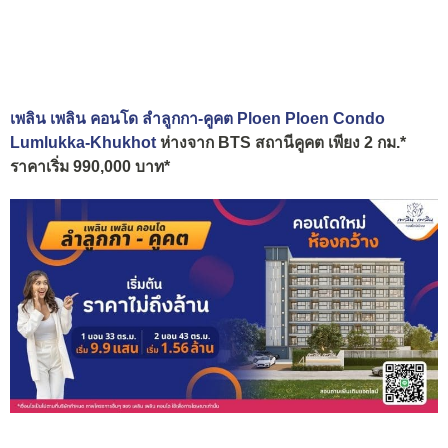
เพลิน เพลิน คอนโด ลำลูกกา-คูคต Ploen Ploen Condo
Lumlukka-Khukhot
ห่างจาก BTS สถานีคูคต เพียง 2 กม.*
ราคาเริ่ม 990,000 บาท*