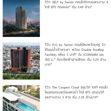
รีวิว XELF by Sansiri คอนโดติดถนนพระราม 4
ใกล้ BTS ทองหล่อ* เริ่ม 3.49 ล้าน*
รีวิว FLO by Sansiri คอนโดใหม่พร้อมอยู่ วิว
โค้งแม่น้ำเจ้าพระยา พร้อม Double Rooftop
Facilities เพียง 3 นาที* ถึง ICONSIAM และ
350 ม.* ถึงรถไฟฟ้าสายสีทอง เริ่ม 3.29 ล้าน
บาท*
รีวิว The Coopers Cloud สุขุมวิท 101/1 คอนโด
ใหม่แต่งครบพร้อมเฟอร์ฯ ใกล้ BTS ปุณณวิถี
และทางด่วน 3 สาย เริ่ม 2.29 ล้านบาท*