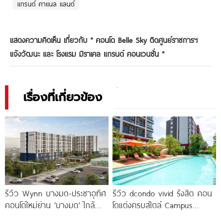
แกรนด์ คาแนล แลนด์
แสดงความคิดเห็น เกี่ยวกับ "
คอนโด Belle Sky ติดศูนย์ราชการฯ
แจ้งวัฒนะ และ โรงแรม มิราเคล แกรนด์ คอนเวนชั่น
"
เรื่องที่เกี่ยวข้อง
รีวิว Wynn บางมด-ประชาอุทิศ
รีวิว dcondo vivid รังสิต คอน
คอนโดใหม่ย่าน ‘บางมด’ ใกล้
โดแต่งครบสไตล์ Campus
มจธ., ทางด่วน และรถไฟฟ้า
Condo ตรงข้าม ม.กรุงเทพ