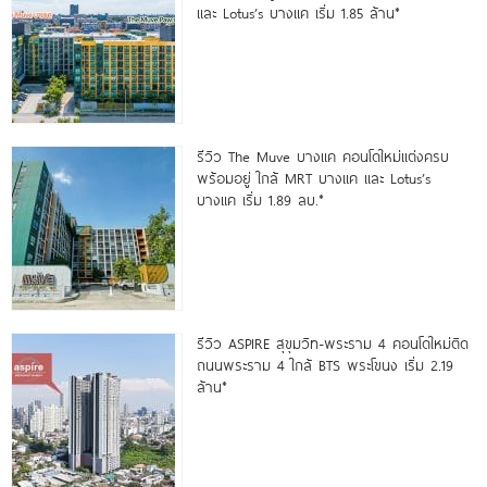
และ Lotus’s บางแค เริ่ม 1.85 ล้าน*
รีวิว The Muve บางแค คอนโดใหม่แต่งครบ
พร้อมอยู่ ใกล้ MRT บางแค และ Lotus’s
บางแค เริ่ม 1.89 ลบ.*
รีวิว ASPIRE สุขุมวิท-พระราม 4 คอนโดใหม่ติด
ถนนพระราม 4 ใกล้ BTS พระโขนง เริ่ม 2.19
ล้าน*