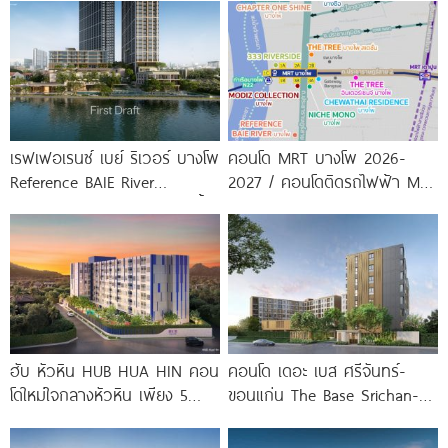
สายสีม่วง
พร้อมรับ-ส่ง
เรฟเฟอเรนซ์ เบย์ ริเวอร์ บางโพ
คอนโด MRT บางโพ 2026-
Reference BAIE River
2027 / คอนโดติดรถไฟฟ้า MRT
Bangpho ดีไซน์คอนโดใหม่ริมน้ำ
บางโพ
จาก
ฮับ หัวหิน HUB HUA HIN คอน
คอนโด เดอะ เบส ศรีจันทร์-
โดใหม่ใจกลางหัวหิน เพียง 5
ขอนแก่น The Base Srichan-
นาที* ถึง
Khonkaen ใกล้ Central
ขอนแก่น