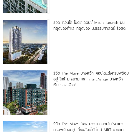
รีวิว คอนโด โมดิซ ลอนซ์ Modiz Launch บน
ที่สุดของทำเล ที่สุดของ ม.ธรรมศาสตร์ รังสิต
รีวิว The Muve บางหว้า คอนโดแต่งครบพร้อม
อยู่ ใกล้ ม.สยาม และ Interchange บางหว้า
เริ่ม 1.89 ล้าน*
รีวิว The Muve Paw บางแค คอนโดใหม่แต่ง
ครบพร้อมอยู่ เลี้ยงสัตว์ได้ ใกล้ MRT บางแค