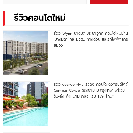
รีวิวคอนโดใหม่
รีวิว Wynn บางมด-ประชาอุทิศ คอนโดใหม่ย่าน
‘บางมด’ ใกล้ มจธ., ทางด่วน และรถไฟฟ้าสาย
สีม่วง
รีวิว dcondo vivid รังสิต คอนโดแต่งครบสไตล์
Campus Condo ตรงข้าม ม.กรุงเทพ พร้อม
รับ-ส่ง ถึงหน้ามหาลัย เริ่ม 1.79 ล้าน*