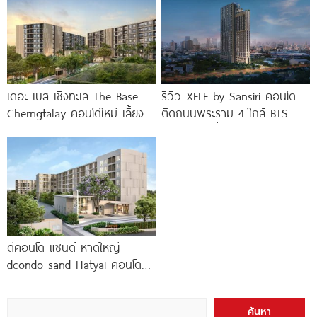
เดอะ เบส เชิงทะเล The Base
รีวิว XELF by Sansiri คอนโด
Cherngtalay คอนโดใหม่ เลี้ยง
ติดถนนพระราม 4 ใกล้ BTS
สัตว์ได้ ใกล้ Boat
ทองหล่อ* เริ่ม
ดีคอนโด แซนด์ หาดใหญ่
dcondo sand Hatyai คอนโด
พร้อมอยู่สไตล์รีสอร์ท เพียง 10
นาที*
ค้นหา