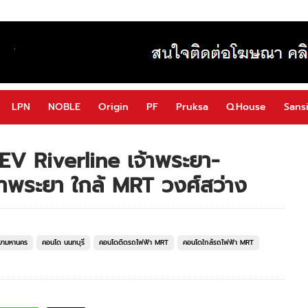
LPN
NOBLE
Origin
PF
Pruksa
Q.House
Sansi
EV Riverline เจ้าพระยา-
จ้าพระยา ใกล้ MRT วงศ์สว่าง
ยามหานคร
คอนโด นนทบุรี
คอนโดติดรถไฟฟ้า MRT
คอนโดใกล้รถไฟฟ้า MRT