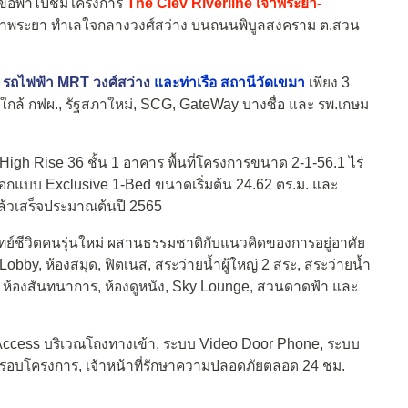
ขอพาไปชมโครงการ
The Clev Riverline เจ้าพระยา-
เจ้าพระยา ทำเลใจกลางวงศ์สว่าง บนถนนพิบูลสงคราม ต.สวน
,
รถไฟฟ้า MRT วงศ์สว่าง
และท่าเรือ สถานีวัดเขมา
เพียง 3
 ใกล้ กฟผ., รัฐสภาใหม่, SCG, GateWay บางซื่อ และ รพ.เกษม
igh Rise 36 ชั้น 1 อาคาร พื้นที่โครงการขนาด 2-1-56.1 ไร่
้เลือกแบบ Exclusive 1-Bed ขนาดเริ่มต้น 24.62 ตร.ม. และ
ล้วเสร็จประมาณต้นปี 2565
ย์ชีวิตคนรุ่นใหม่ ผสานธรรมชาติกับแนวคิดของการอยู่อาศัย
obby, ห้องสมุด, ฟิตเนส, สระว่ายน้ำผู้ใหญ่ 2 สระ, สระว่ายน้ำ
ล่น, ห้องสันทนาการ, ห้องดูหนัง, Sky Lounge, สวนดาดฟ้า และ
ccess บริเวณโถงทางเข้า, ระบบ Video Door Phone, ระบบ
TV รอบโครงการ, เจ้าหน้าที่รักษาความปลอดภัยตลอด 24 ชม.