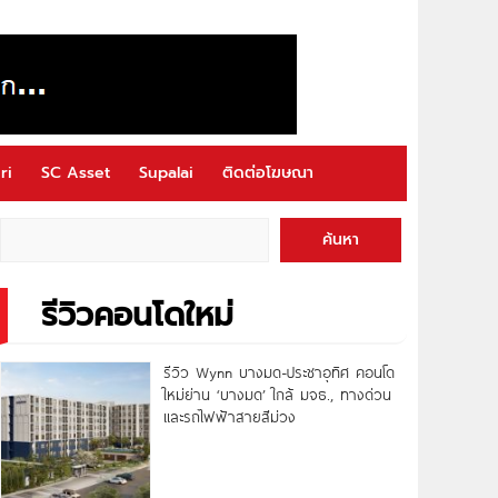
ri
SC Asset
Supalai
ติดต่อโฆษณา
ค้นหา
รีวิวคอนโดใหม่
รีวิว Wynn บางมด-ประชาอุทิศ คอนโด
ใหม่ย่าน ‘บางมด’ ใกล้ มจธ., ทางด่วน
และรถไฟฟ้าสายสีม่วง