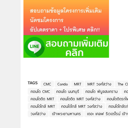
TAGS
CMC
Condo
MRT
MRT วงศ์สว่าง
The CL
คอนโด CMC
คอนโด นนทบุรี
คอนโด พิบูลสงคราม
คอ
คอนโดติด MRT
คอนโดติด MRT วงศ์สว่าง
คอนโดติดรถไ
คอนโดใกล้ MRT
คอนโดใกล้ MRT วงศ์สว่าง
คอนโดใกล้ร
วงศ์สว่าง
เจ้าพระยามหานคร
เดอะ เคลฟ ริเวอร์ไรน์ เจ