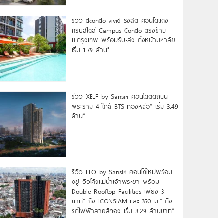
รีวิว dcondo vivid รังสิต คอนโดแต่ง
ครบสไตล์ Campus Condo ตรงข้าม
ม.กรุงเทพ พร้อมรับ-ส่ง ถึงหน้ามหาลัย
เริ่ม 1.79 ล้าน*
รีวิว XELF by Sansiri คอนโดติดถนน
พระราม 4 ใกล้ BTS ทองหล่อ* เริ่ม 3.49
ล้าน*
รีวิว FLO by Sansiri คอนโดใหม่พร้อม
อยู่ วิวโค้งแม่น้ำเจ้าพระยา พร้อม
Double Rooftop Facilities เพียง 3
นาที* ถึง ICONSIAM และ 350 ม.* ถึง
รถไฟฟ้าสายสีทอง เริ่ม 3.29 ล้านบาท*