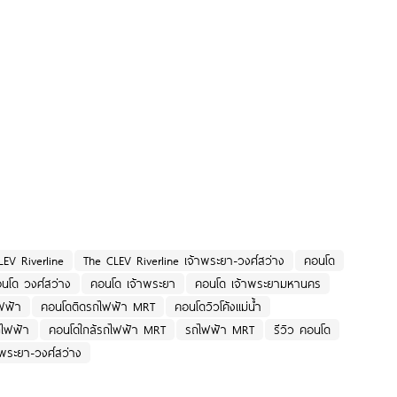
EV Riverline
The CLEV Riverline เจ้าพระยา-วงศ์สว่าง
คอนโด
นโด วงศ์สว่าง
คอนโด เจ้าพระยา
คอนโด เจ้าพระยามหานคร
ฟฟ้า
คอนโดติดรถไฟฟ้า MRT
คอนโดวิวโค้งแม่น้ำ
ถไฟฟ้า
คอนโดใกล้รถไฟฟ้า MRT
รถไฟฟ้า MRT
รีวิว คอนโด
้าพระยา-วงศ์สว่าง