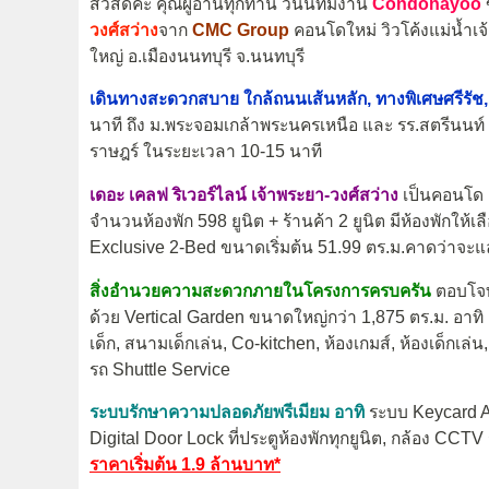
สวัสดีค่ะ คุณผู้อ่านทุกท่าน วันนี้ทีมงาน
Condonayoo
วงศ์สว่าง
จาก
CMC Group
คอนโดใหม่ วิวโค้งแม่น้ำ
ใหญ่ อ.เมืองนนทบุรี จ.นนทบุรี
เดินทางสะดวกสบาย ใกล้ถนนเส้นหลัก, ทางพิเศษศรีรัช
นาที ถึง ม.พระจอมเกล้าพระนครเหนือ และ รร.สตรีนนท์
ราษฎร์ ในระยะเวลา 10-15 นาที
เดอะ เคลฟ ริเวอร์ไลน์ เจ้าพระยา-วงศ์สว่าง
เป็นคอนโด H
จำนวนห้องพัก 598 ยูนิต + ร้านค้า 2 ยูนิต มีห้องพักให
Exclusive 2-Bed ขนาดเริ่มต้น 51.99 ตร.ม.คาดว่าจะแ
สิ่งอำนวยความสะดวกภายในโครงการครบครัน
ตอบโจท
ด้วย Vertical Garden ขนาดใหญ่กว่า 1,875 ตร.ม. อาทิ L
เด็ก, สนามเด็กเล่น, Co-kitchen, ห้องเกมส์, ห้องเด็กเ
รถ Shuttle Service
ระบบรักษาความปลอดภัยพรีเมียม อาทิ
ระบบ Keycard A
Digital Door Lock ที่ประตูห้องพักทุกยูนิต, กล้อง CC
ราคาเริ่มต้น 1.9 ล้านบาท*