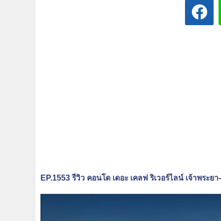
EP.1553 รีวิว คอนโด เดอะ เคลฟ ริเวอร์ไลน์ เจ้าพ