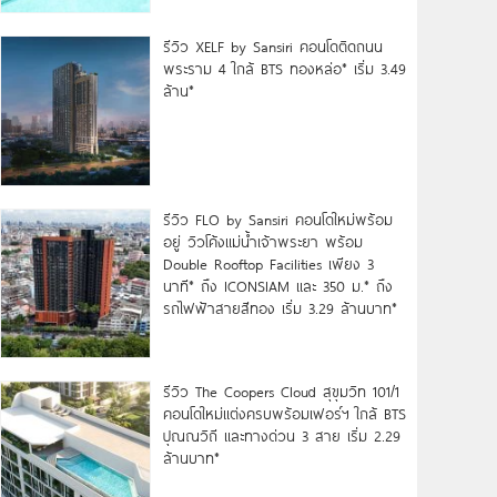
รีวิว XELF by Sansiri คอนโดติดถนน
พระราม 4 ใกล้ BTS ทองหล่อ* เริ่ม 3.49
ล้าน*
รีวิว FLO by Sansiri คอนโดใหม่พร้อม
อยู่ วิวโค้งแม่น้ำเจ้าพระยา พร้อม
Double Rooftop Facilities เพียง 3
นาที* ถึง ICONSIAM และ 350 ม.* ถึง
รถไฟฟ้าสายสีทอง เริ่ม 3.29 ล้านบาท*
รีวิว The Coopers Cloud สุขุมวิท 101/1
คอนโดใหม่แต่งครบพร้อมเฟอร์ฯ ใกล้ BTS
ปุณณวิถี และทางด่วน 3 สาย เริ่ม 2.29
ล้านบาท*