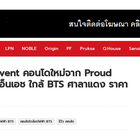
LPN
NOBLE
Origin
PF
Pruksa
Q.House
Sansi
vent คอนโดใหม่จาก Proud
เอ็นเอช ใกล้ BTS ศาลาแดง ราคา
ไฟฟ้า BTS
คอนโดใกล้รถไฟฟ้า BTS
รีวิว คอนโด