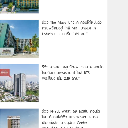
รีวิว The Muve บางแค คอนโดใหม่แต่ง
ครบพร้อมอยู่ ใกล้ MRT บางแค และ
Lotus’s บางแค เริ่ม 1.89 ลบ.*
รีวิว ASPIRE สุขุมวิท-พระราม 4 คอนโด
ใหม่ติดถนนพระราม 4 ใกล้ BTS
พระโขนง เริ่ม 2.19 ล้าน*
รีวิว PHYLL พหลฯ 59 สเตชั่น คอนโด
ใหม่ ติดรถไฟฟ้า BTS พหลฯ 59 ต่อ
เดียวถึงสยาม-จตุจักร-Central