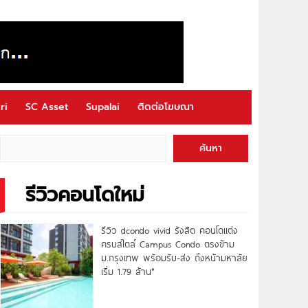
ri
SC Asset
Supalai
ติดต่อโฆษณา
ค้นหา
รีวิวคอนโดใหม่
รีวิว dcondo vivid รังสิต คอนโดแต่ง
ครบสไตล์ Campus Condo ตรงข้าม
ม.กรุงเทพ พร้อมรับ-ส่ง ถึงหน้ามหาลัย
เริ่ม 1.79 ล้าน*