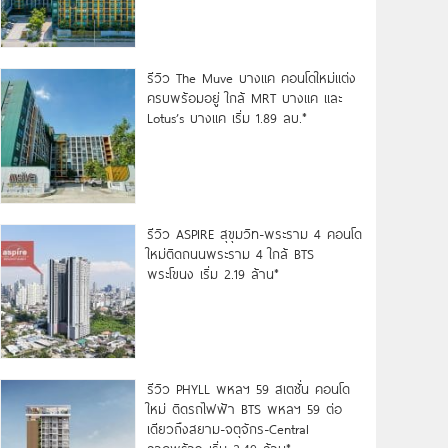
รีวิว The Muve บางแค คอนโดใหม่แต่ง
ครบพร้อมอยู่ ใกล้ MRT บางแค และ
Lotus’s บางแค เริ่ม 1.89 ลบ.*
รีวิว ASPIRE สุขุมวิท-พระราม 4 คอนโด
ใหม่ติดถนนพระราม 4 ใกล้ BTS
พระโขนง เริ่ม 2.19 ล้าน*
รีวิว PHYLL พหลฯ 59 สเตชั่น คอนโด
ใหม่ ติดรถไฟฟ้า BTS พหลฯ 59 ต่อ
เดียวถึงสยาม-จตุจักร-Central