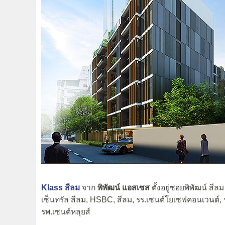
Klass สีลม
จาก
พิพัฒน์ แอสเซส
ตั้งอยู่ซอยพิพัฒน์ ส
เซ็นทรัล สีลม, HSBC, สีลม, รร.เซนต์โยเซฟคอนเวนต์, 
รพ.เซนต์หลุยส์