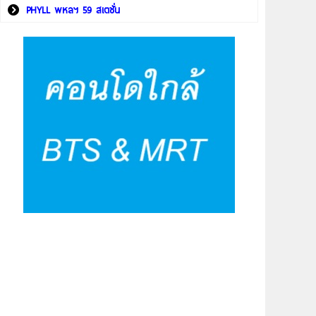
PHYLL พหลฯ 59 สเตชั่น