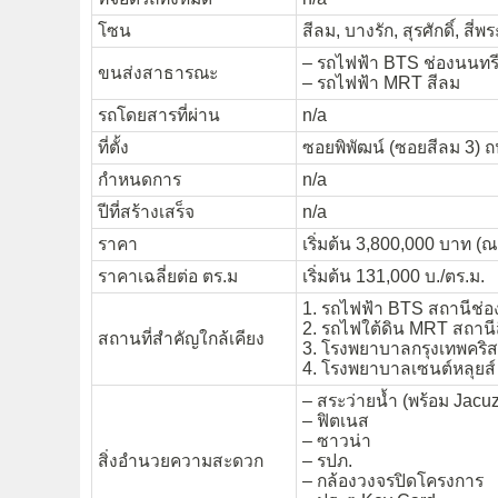
โซน
สีลม, บางรัก, สุรศักดิ์, สี่พ
– รถไฟฟ้า BTS ช่องนนทรี
ขนส่งสาธารณะ
– รถไฟฟ้า MRT สีลม
รถโดยสารที่ผ่าน
n/a
ที่ตั้ง
ซอยพิพัฒน์ (ซอยสีลม 3)
กำหนดการ
n/a
ปีที่สร้างเสร็จ
n/a
ราคา
เริ่มต้น 3,800,000 บาท (ณ.
ราคาเฉลี่ยต่อ ตร.ม
เริ่มต้น 131,000 บ./ตร.ม.
1. รถไฟฟ้า BTS สถานีช่
2. รถไฟใต้ดิน MRT สถานี
สถานที่สำคัญใกล้เคียง
3. โรงพยาบาลกรุงเทพคริส
4. โรงพยาบาลเซนต์หลุยส์
– สระว่ายน้ำ (พร้อม Jacuz
– ฟิตเนส
– ซาวน่า
สิ่งอำนวยความสะดวก
– รปภ.
– กล้องวงจรปิดโครงการ