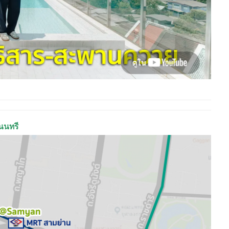
นนทรี