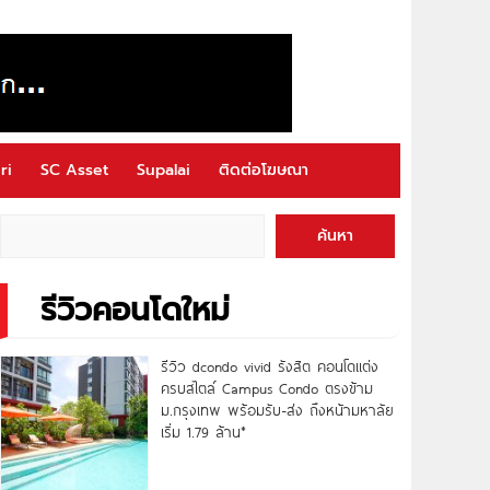
ri
SC Asset
Supalai
ติดต่อโฆษณา
ค้นหา
รีวิวคอนโดใหม่
รีวิว dcondo vivid รังสิต คอนโดแต่ง
ครบสไตล์ Campus Condo ตรงข้าม
ม.กรุงเทพ พร้อมรับ-ส่ง ถึงหน้ามหาลัย
เริ่ม 1.79 ล้าน*