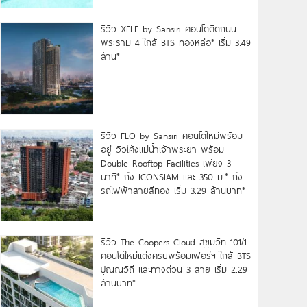
รีวิว XELF by Sansiri คอนโดติดถนน
พระราม 4 ใกล้ BTS ทองหล่อ* เริ่ม 3.49
ล้าน*
รีวิว FLO by Sansiri คอนโดใหม่พร้อม
อยู่ วิวโค้งแม่น้ำเจ้าพระยา พร้อม
Double Rooftop Facilities เพียง 3
นาที* ถึง ICONSIAM และ 350 ม.* ถึง
รถไฟฟ้าสายสีทอง เริ่ม 3.29 ล้านบาท*
รีวิว The Coopers Cloud สุขุมวิท 101/1
คอนโดใหม่แต่งครบพร้อมเฟอร์ฯ ใกล้ BTS
ปุณณวิถี และทางด่วน 3 สาย เริ่ม 2.29
ล้านบาท*