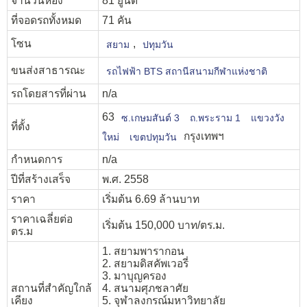
จำนวนห้อง
81 ยูนิต
ที่จอดรถทั้งหมด
71 คัน
โซน
,
สยาม
ปทุมวัน
ขนส่งสาธารณะ
รถไฟฟ้า BTS สถานีสนามกีฬาแห่งชาติ
รถโดยสารที่ผ่าน
n/a
63
ซ.เกษมสันต์ 3
ถ.พระราม 1
แขวงวัง
ที่ตั้ง
กรุงเทพฯ
ใหม่
เขตปทุมวัน
กำหนดการ
n/a
ปีที่สร้างเสร็จ
พ.ศ. 2558
ราคา
เริ่มต้น 6.69 ล้านบาท
ราคาเฉลี่ยต่อ
เริ่มต้น 150,000 บาท/ตร.ม.
ตร.ม
1. สยามพารากอน
2. สยามดิสคัพเวอรี่
3. มาบุญครอง
สถานที่สำคัญใกล้
4. สนามศุภชลาศัย
เคียง
5. จุฬาลงกรณ์มหาวิทยาลัย