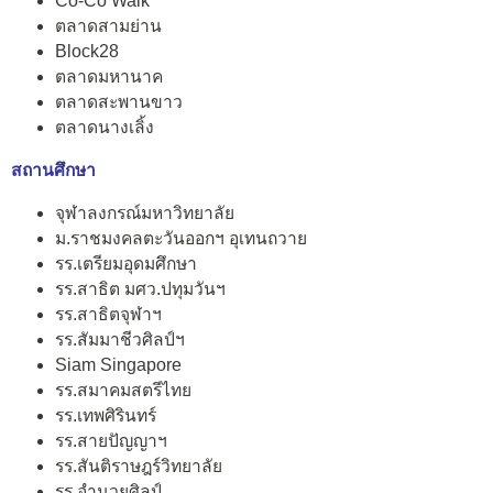
Co-Co Walk
ตลาดสามย่าน
Block28
ตลาดมหานาค
ตลาดสะพานขาว
ตลาดนางเลิ้ง
สถานศึกษา
จุฬาลงกรณ์มหาวิทยาลัย
ม.ราชมงคลตะวันออกฯ อุเทนถวาย
รร.เตรียมอุดมศึกษา
รร.สาธิต มศว.ปทุมวันฯ
รร.สาธิตจุฬาฯ
รร.สัมมาชีวศิลป์ฯ
Siam Singapore
รร.สมาคมสตรีไทย
รร.เทพศิรินทร์
รร.สายปัญญาฯ
รร.สันติราษฎร์วิทยาลัย
รร.อำนวยศิลป์