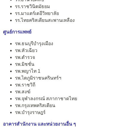
รร.ราชวินิตมัธยม
รร.มาแตร์เดอีวิทยาลัย
รร.ไทยคริสเตียนสะพานเหลือง
ศูนย์การแพทย์
รพ.ธนบุรีบำรุงเมือง
รพ.หัวเฉียว
รพ.ตำรวจ
รพ.มิชชั่น
รพ.พญาไท 1
รพ.ไตภูมิราชนครินทร์ฯ
รพ.ราชวิถี
รพ.สงฆ์
รพ.จุฬาลงกรณ์ สภากาชาดไทย
รพ.กรุงเทพคริสเตียน
รพ.บำรุงราษฎร์
อาคารสำนักงาน และหน่วยงานอื่น ๆ