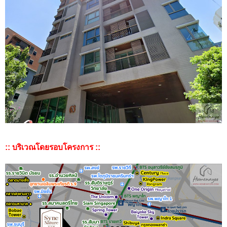
:: บริเวณโดยรอบโครงการ ::