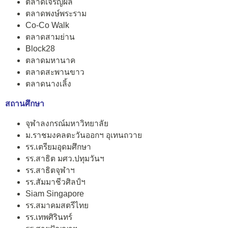
ตลาดเจริญผล
ตลาดพงษ์พระราม
Co-Co Walk
ตลาดสามย่าน
Block28
ตลาดมหานาค
ตลาดสะพานขาว
ตลาดนางเลิ้ง
สถานศึกษา
จุฬาลงกรณ์มหาวิทยาลัย
ม.ราชมงคลตะวันออกฯ อุเทนถวาย
รร.เตรียมอุดมศึกษา
รร.สาธิต มศว.ปทุมวันฯ
รร.สาธิตจุฬาฯ
รร.สัมมาชีวศิลป์ฯ
Siam Singapore
รร.สมาคมสตรีไทย
รร.เทพศิรินทร์