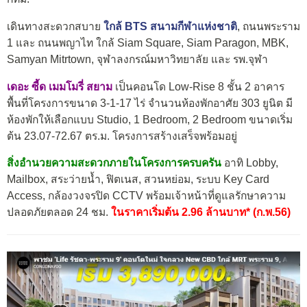
เดินทางสะดวกสบาย
ใกล้ BTS สนามกีฬาแห่งชาติ
, ถนนพระราม
1 และ ถนนพญาไท ใกล้ Siam Square, Siam Paragon, MBK,
Samyan Mitrtown, จุฬาลงกรณ์มหาวิทยาลัย และ รพ.จุฬา
เดอะ ซี้ด เมมโมรี่ สยาม
เป็นคอนโด Low-Rise 8 ชั้น 2 อาคาร
พื้นที่โครงการขนาด 3-1-17 ไร่ จำนวนห้องพักอาศัย 303 ยูนิต มี
ห้องพักให้เลือกแบบ Studio, 1 Bedroom, 2 Bedroom ขนาดเริ่ม
ต้น 23.07-72.67 ตร.ม. โครงการสร้างเสร็จพร้อมอยู่
สิ่งอำนวยความสะดวกภายในโครงการครบครัน
อาทิ Lobby,
Mailbox, สระว่ายน้ำ, ฟิตเนส, สวนหย่อม, ระบบ Key Card
Access, กล้องวงจรปิด CCTV พร้อมเจ้าหน้าที่ดูแลรักษาความ
ปลอดภัยตลอด 24 ชม.
ในราคาเริ่มต้น 2.96 ล้านบาท* (ก.พ.56)