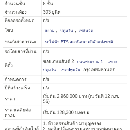
จำนวนชั้น
8 ชั้น
จำนวนห้อง
303 ยูนิต
ที่จอดรถทั้งหมด
n/a
โซน
,
,
สยาม
ปทุมวัน
เพลินจิต
ขนส่งสาธารณะ
รถไฟฟ้า BTS สถานีสนามกีฬาแห่งชาติ
รถโดยสารที่ผ่าน
n/a
ซอยเกษมสันต์ 2
ถนนพระราม 1
แขวง
ที่ตั้ง
กรุงเทพมหานคร
ปทุมวัน
เขตปทุมวัน
กำหนดการ
n/a
ปีที่สร้างเสร็จ
n/a
เริ่มต้น 2,960,000 บาท (ณ วันที่ 12 ก.พ.
ราคา
56)
ราคาเฉลี่ยต่อ
เริ่มต้น 128,300 บ./ตร.ม.
ตร.ม.
1. ห้างสรรพสินค้า มาบุญครอง
สถานที่สำคัญใกล้
2. หอศิลปวัฒนธรรมแห่งกรุงเทพมหานคร