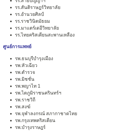
รร.สายปัญญาฯ
รร.สันติราษฎร์วิทยาลัย
รร.อำนวยศิลป์
รร.ราชวินิตมัธยม
รร.มาแตร์เดอีวิทยาลัย
รร.ไทยคริสเตียนสะพานเหลือง
ศูนย์การแพทย์
รพ.ธนบุรีบำรุงเมือง
รพ.หัวเฉียว
รพ.ตำรวจ
รพ.มิชชั่น
รพ.พญาไท 1
รพ.ไตภูมิราชนครินทร์ฯ
รพ.ราชวิถี
รพ.สงฆ์
รพ.จุฬาลงกรณ์ สภากาชาดไทย
รพ.กรุงเทพคริสเตียน
รพ.บำรุงราษฎร์